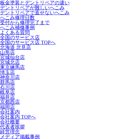
板金塗装とデントリペアの違い
デントリペアが難しいへこみ
デントリペアで直せないへこみ
へこみ修理日数
受付から修理完了まで
へこみ補修事例
よくある質問
全国のサービス店
全国のサービス店 TOPへ
北海道 北見店
山形店
宮城仙台店
宮城北店
東京練馬店
埼玉店
神奈川店
群馬店
石川店
岐阜店
福井店
京都西店
福岡店
会社案内
会社案内 TOPへ
会社概要
代表者挨拶
経営理念
メディア掲載事例