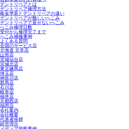
デントリペアとは
デントリペア修理方法
板金塗装とデントリペアの違い
デントリペアが難しいへこみ
デントリペアで直せないへこみ
へこみ修理日数
受付から修理完了まで
へこみ補修事例
よくある質問
全国のサービス店
北海道 北見店
山形店
宮城仙台店
宮城北店
東京練馬店
埼玉店
神奈川店
群馬店
石川店
岐阜店
福井店
京都西店
福岡店
会社案内
会社概要
代表者挨拶
経営理念
メディア掲載事例