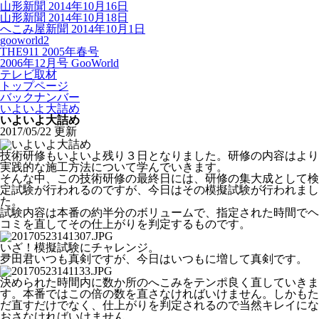
山形新聞 2014年10月16日
山形新聞 2014年10月18日
へこみ屋新聞 2014年10月1日
gooworld2
THE911 2005年春号
2006年12月号 GooWorld
テレビ取材
トップページ
バックナンバー
いよいよ大詰め
いよいよ大詰め
2017/05/22 更新
技術研修もいよいよ残り３日となりました。研修の内容はより
実践的な施工方法について学んでいきます。
そんな中、この技術研修の最終日には、研修の集大成として検
定試験が行われるのですが、今日はその模擬試験が行われまし
た。
試験内容は本番の約半分のボリュームで、指定された時間でヘ
コミを直してその仕上がりを判定するものです。
いざ！模擬試験にチャレンジ。
夛田君いつも真剣ですが、今日はいつもに増して真剣です。
決められた時間内に数か所のへこみをテンポ良く直していきま
す。本番ではこの倍の数を直さなければいけません。しかもた
だ直すだけでなく、仕上がりを判定されるので当然キレイにな
おさなければいけません。