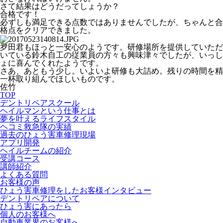
さて結果はどうだってしょうか？
合格です！
必ずしも満足できる点数ではありませんでしたが、ちゃんと合
格点をクリアできました。
夛田君もほっと一安心のようです。研修場所を提供していただ
いている鈴木自工の従業員の方々も興味津々でしたが、いっし
ょに喜んでくれたようです。
さあ、あともう少し。いよいよ研修も大詰め。残りの時間を精
一杯取り組んでほしいものです。
佐竹
TOP
デントリペアスクール
ヘイルマンという仕事とは
夢を叶えるライフスタイル
ヘコミ救急隊の実績
過去のひょう害車修理現場
アプリ開発
ヘイルチームの紹介
受講コース
講師紹介
よくある質問
お客様の声
ひょう害車修理をしたお客様インタビュー
デントリペアについて
ひょう害にあったら
個人のお客様へ
自動車業界のお客様へ