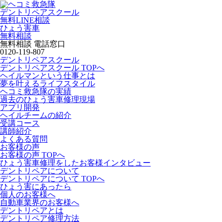
デントリペアスクール
無料LINE相談
ひょう害車
無料相談
無料相談 電話窓口
0120-119-807
デントリペアスクール
デントリペアスクール TOPへ
ヘイルマンという仕事とは
夢を叶えるライフスタイル
ヘコミ救急隊の実績
過去のひょう害車修理現場
アプリ開発
ヘイルチームの紹介
受講コース
講師紹介
よくある質問
お客様の声
お客様の声 TOPへ
ひょう害車修理をしたお客様インタビュー
デントリペアについて
デントリペアについて TOPへ
ひょう害にあったら
個人のお客様へ
自動車業界のお客様へ
デントリペアとは
デントリペア修理方法