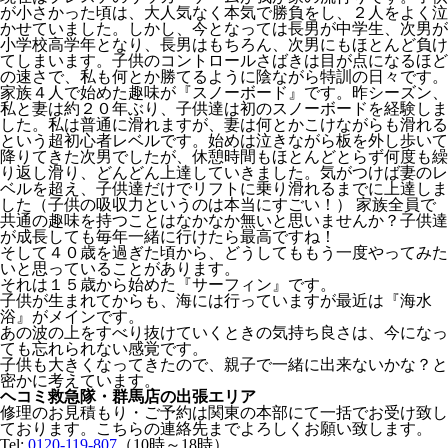
が小さかった頃は、大人気なく本気で勝負をし、２人をよく泣
かせていました。しかし、今となっては長男が中学生、次男が
小学校高学年となり、長男はもちろん、次男にもほとんど負け
てしまいます。子供のコントロールさばきは目が点になるほど
の速さで、私も何とか勝てるように陰ながら特訓の日々です。
家族４人で始めた趣味が『スノーボード』です。昨シーズン、
私と妻は約２０年ぶり、子供達は初のスノーボードを経験しま
した。私は普通に滑れますが、妻は何とかこけながらも滑れる
という超初心者レベルです。始めは泣きながら板を外し歩いて
降りてきた次男でしたが、休憩時間もほとんどとらず何度も繰
り返し滑り、どんどん上達していきました。気がつけば妻のレ
ベルを超え、子供達だけでリフトに乗り滑れるまでに上達しま
した（子供の吸収力というのは本当にすごい！） 家族全員で
共通の趣味を持つことはなかなか無いと思いませんか？子供達
が成長しても毎年一緒に行けたら最高ですね！
そして４０歳を過ぎた頃から、どうしてももう一度やってみた
いと思っていることがあります。
それは１５歳から始めた『サーフィン』です。
子供が生まれてからも、海には行っていますが最近は『海水
浴』がメインです。
あの波の上をすべり抜けていくときの気持ち良さは、今になっ
ても忘れられない感覚です。
子供も大きくなってきたので、親子で一緒に出来ないかな？と
密かに考えています。
ヘコミ救急隊・群馬店の出張エリア
修理のお見積もり・ご予約は関東の本部にて一括でお受け致し
ております。こちらの連絡先までよろしくお願い致します。
Tel:
0120-119-807
（10時～18時）