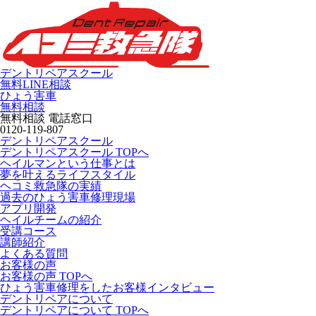
デントリペアスクール
無料LINE相談
ひょう害車
無料相談
無料相談 電話窓口
0120-119-807
デントリペアスクール
デントリペアスクール TOPへ
ヘイルマンという仕事とは
夢を叶えるライフスタイル
ヘコミ救急隊の実績
過去のひょう害車修理現場
アプリ開発
ヘイルチームの紹介
受講コース
講師紹介
よくある質問
お客様の声
お客様の声 TOPへ
ひょう害車修理をしたお客様インタビュー
デントリペアについて
デントリペアについて TOPへ