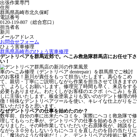
出張作業専門
住所
群馬県高崎市北久保町
電話番号
0120-119-807（総合窓口）
担当者名
新川
メールアドレス
お問合せフォーム
ひょう害車修理
群馬県高崎市のひょう害車修理
デントリペアを群馬近郊で。へこみ救急隊群馬店にお任せ下さ
い！
車のへこみ修理（デントリペア dentrepair）を群馬県でご検討
のお客様！新川が責任をもって担当いたします。真心をこめ
て、親切・丁寧にご説明しながら作業を担当させて頂きますの
で、よろしくお願いします。修理完了時間も早く、来店をする
必要もありません。わたくしがお客様のエクボ（へこみ）を直
しに主張いたします。板金塗装よりも安いのがデント修理の特
徴！特殊なデントリペアツールを使い、キレイな仕上がりをご
覧いただけると思います。
なぜデントリペアの仕事を始めたのか？
数年前、自分の車に出来たヘコミを、実際にヘコミ救急隊で修
理してもらった事が、デントリペアの仕事を始めるきっかけと
なりました。その時作業していただいた石原隊長が、雑談をし
ながら３０分もしないうちにヘコミを直したのを目の当たりに
し「魔法のような技術だ！」と、デントリペアの技術に魅了さ