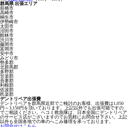
群馬県 出張エリア
前橋市
高崎市
桐生市
伊勢崎市
太田市
沼田市
館林市
渋川市
藤岡市
富岡市
安中市
みどり市
勢多郡
北群馬郡
多野郡
甘楽郡
吾妻郡
利根郡
佐波郡
邑楽郡
デントリペア出張費
デントリペアを群馬県近郊でご検討のお客様、出張費は1,050
円～3,150円を頂いております。上記以外でも出張可能ですの
でご相談ください。ヘコミ救急隊は、日本全国にデントリペア
のサービス店がございますのでお気軽にお問合せ下さい。上記
以外も全国各地での車のへこみ修理を承っております。
お問合せはこちら