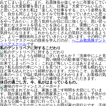
れてしまいました。また、石原隊長が楽しそうに作業をしてい
る姿にも大変影響を受けました。仕事は「大変でつらいもの」
と思いこんできた私は「楽しんで仕事をする」という姿勢を見
て、自分も同じようなスタイルで仕事をやっていきたいと思っ
たこともきっかけのひとつです。その後「デントリペアの仕事
をやってみたい」と思う気持ちが日に日に強くなり、思い切っ
て新たなスタートを切ることを決心しました。実際にヘコミを
直しお客様が笑顔で喜んでいる姿を見ると、本当に私も嬉しい
気持ちになります。これからもたくさんの笑顔と出会えるよう
に、より一層技術向上させていきたいと思います。その時にデ
ントリペアスクールの技術を学んだのが、
へこみ救急隊デント
リペアスクール
です。
私のデントリペアに対するこだわり
皆さまもこのような経験はございませんか？「洗車中にふと見
つけてしまったヘコミ」「買い物帰りの駐車場で知らない間に
出来てしまったヘコミ」これほど悔しいことはありませんよ
ね？私も自分の車にヘコミを見つけ、ショックで夜も眠れない
ほど落ち込んだという経験があります。だからこそ、お客様が
お車のヘコミで悩む気持ちが痛いほどわかります。お客様の気
持ちになり、精一杯ヘコミの修理をさせていただきます。
休日の過ごし方。今、私がはまっているもの。
子供が生まれてからは、家族と過ごす時間を大切にしていま
す。我が家は長男、次男の男家系ということもあり、子供が小
さい頃は体を動かす遊びが中心でした。昔はお弁当を持って、
大きな公園へよく遊びに行っていました。
現在はプレステのサッカーゲームが我が家の流行りです。子供