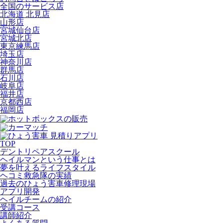
全国のサービス店
北海道 北見店
山形店
宮城仙台店
宮城北店
東京練馬店
埼玉店
神奈川店
群馬店
石川店
岐阜店
福井店
京都西店
福岡店
TOP
デントリペアスクール
ヘイルマンという仕事とは
夢を叶えるライフスタイル
ヘコミ救急隊の実績
過去のひょう害車修理現場
アプリ開発
ヘイルチームの紹介
受講コース
講師紹介