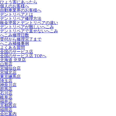
ひょう害にあったら
個人のお客様へ
自動車業界のお客様へ
デントリペアとは
デントリペア修理方法
板金塗装とデントリペアの違い
デントリペアが難しいへこみ
デントリペアで直せないへこみ
へこみ修理日数
受付から修理完了まで
へこみ補修事例
よくある質問
全国のサービス店
全国のサービス店 TOPへ
北海道 北見店
山形店
宮城仙台店
宮城北店
東京練馬店
埼玉店
神奈川店
群馬店
石川店
岐阜店
福井店
京都西店
福岡店
会社案内