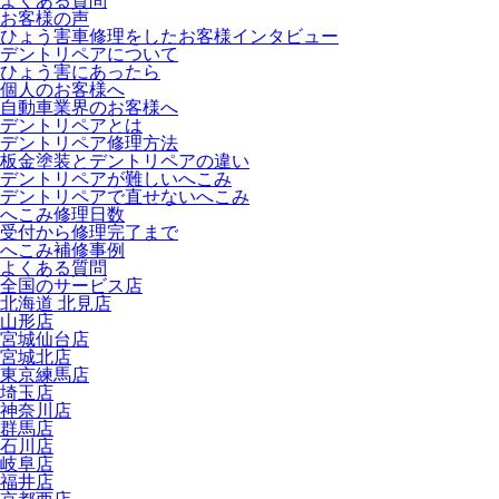
よくある質問
お客様の声
ひょう害車修理をしたお客様インタビュー
デントリペアについて
ひょう害にあったら
個人のお客様へ
自動車業界のお客様へ
デントリペアとは
デントリペア修理方法
板金塗装とデントリペアの違い
デントリペアが難しいへこみ
デントリペアで直せないへこみ
へこみ修理日数
受付から修理完了まで
へこみ補修事例
よくある質問
全国のサービス店
北海道 北見店
山形店
宮城仙台店
宮城北店
東京練馬店
埼玉店
神奈川店
群馬店
石川店
岐阜店
福井店