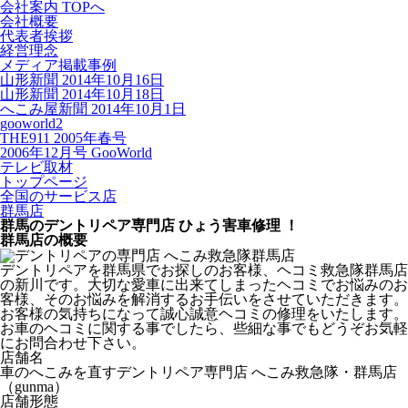
会社案内 TOPへ
会社概要
代表者挨拶
経営理念
メディア掲載事例
山形新聞 2014年10月16日
山形新聞 2014年10月18日
へこみ屋新聞 2014年10月1日
gooworld2
THE911 2005年春号
2006年12月号 GooWorld
テレビ取材
トップページ
全国のサービス店
群馬店
群馬のデントリペア専門店 ひょう害車修理 ！
群馬店の概要
デントリペアを群馬県でお探しのお客様、ヘコミ救急隊群馬店
の新川です。大切な愛車に出来てしまったヘコミでお悩みのお
客様、そのお悩みを解消するお手伝いをさせていただきます。
お客様の気持ちになって誠心誠意ヘコミの修理をいたします。
お車のヘコミに関する事でしたら、些細な事でもどうぞお気軽
にお問合わせ下さい。
店舗名
車のへこみを直すデントリペア専門店 へこみ救急隊・群馬店
（gunma）
店舗形態