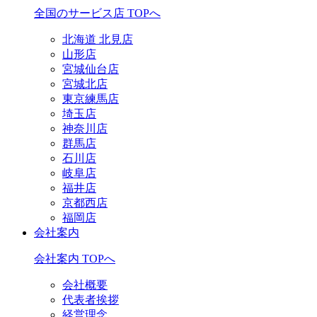
全国のサービス店 TOPへ
北海道 北見店
山形店
宮城仙台店
宮城北店
東京練馬店
埼玉店
神奈川店
群馬店
石川店
岐阜店
福井店
京都西店
福岡店
会社案内
会社案内 TOPへ
会社概要
代表者挨拶
経営理念