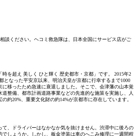
でご相談ください。ヘコミ救急隊は、日本全国にサービス店がご
超え 美しく ひと輝く 歴史都市・京都」です。 2015年2
都となった平安京以来、明治天皇が京都に行幸するまで1000
京に移ったため急速に衰退しました。そこで、会津藩の山本覚
水道整備、都市計画道路事業などの先進的な施策を実施し、人
約20%、重要文化財の約14%が京都市に存在しています。
って、ドライバーはなかなか気を抜けません。渋滞中に後ろの
的でしょうか。しかし、板金塗装は車のへこみ修理に一週間程