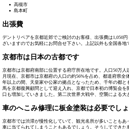
高槻市
島本町
出張費
デントリペアを京都近郊でご検討のお客様、出張費は1,050
ざいますのでお気軽にお問合せ下さい。上記以外も全国各地
京都市は日本の古都です
京都市は京都府南部に位置する府庁所在地です。人口50万人以
月現在、京都市は京都府の人口の約56%を占め、都道府県全体
年以上の間、天皇家や公家の拠点となったため、千年の都と
馬を京都復興顧問として迎え入れ、京都で日本初の博覧会を
口も増加していきました。第二次世界大戦中、空襲による大き
車のへこみ修理に板金塗装は必要でし
京都市では渋滞が慢性化していて、観光名所が多いこともあ
車に当てられてしまうこともあるでしょう。そうしてできた