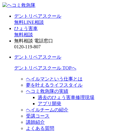
デントリペアスクール
無料LINE相談
ひょう害車
無料相談
無料相談 電話窓口
0120-119-807
デントリペアスクール
デントリペアスクール TOPへ
ヘイルマンという仕事とは
夢を叶えるライフスタイル
ヘコミ救急隊の実績
過去のひょう害車修理現場
アプリ開発
ヘイルチームの紹介
受講コース
講師紹介
よくある質問