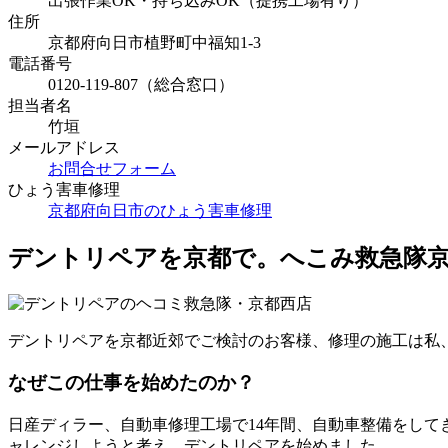
出張作業OK・持ち込みOK（提携工場有り）
住所
京都府向日市植野町中福知1-3
電話番号
0120-119-807（総合窓口）
担当者名
竹垣
メールアドレス
お問合せフォーム
ひょう害車修理
京都府向日市のひょう害車修理
デントリペアを京都で。へこみ救急隊
デントリペアを京都近郊でご検討のお客様、修理の施工は私
なぜこの仕事を始めたのか？
日産ディラー、自動車修理工場で14年間、自動車整備をし
ャレンジしようと考え、デントリペアを始めました