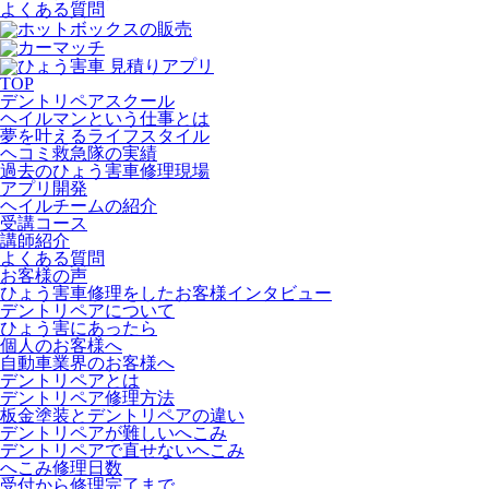
よくある質問
TOP
デントリペアスクール
ヘイルマンという仕事とは
夢を叶えるライフスタイル
ヘコミ救急隊の実績
過去のひょう害車修理現場
アプリ開発
ヘイルチームの紹介
受講コース
講師紹介
よくある質問
お客様の声
ひょう害車修理をしたお客様インタビュー
デントリペアについて
ひょう害にあったら
個人のお客様へ
自動車業界のお客様へ
デントリペアとは
デントリペア修理方法
板金塗装とデントリペアの違い
デントリペアが難しいへこみ
デントリペアで直せないへこみ
へこみ修理日数
受付から修理完了まで