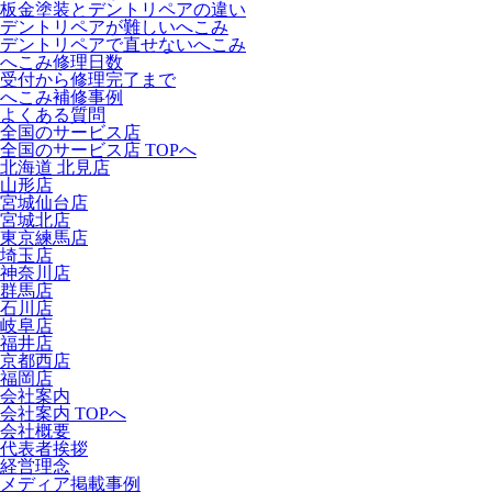
板金塗装とデントリペアの違い
デントリペアが難しいへこみ
デントリペアで直せないへこみ
へこみ修理日数
受付から修理完了まで
へこみ補修事例
よくある質問
全国のサービス店
全国のサービス店 TOPへ
北海道 北見店
山形店
宮城仙台店
宮城北店
東京練馬店
埼玉店
神奈川店
群馬店
石川店
岐阜店
福井店
京都西店
福岡店
会社案内
会社案内 TOPへ
会社概要
代表者挨拶
経営理念
メディア掲載事例