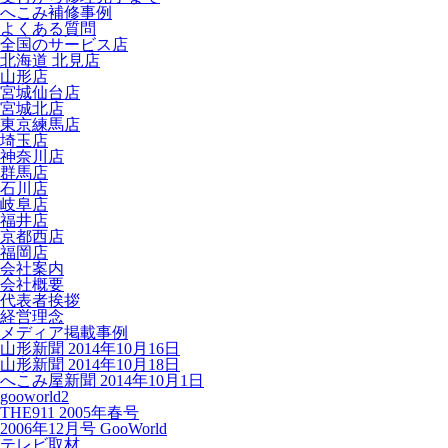
へこみ補修事例
よくある質問
全国のサービス店
北海道 北見店
山形店
宮城仙台店
宮城北店
東京練馬店
埼玉店
神奈川店
群馬店
石川店
岐阜店
福井店
京都西店
福岡店
会社案内
会社概要
代表者挨拶
経営理念
メディア掲載事例
山形新聞 2014年10月16日
山形新聞 2014年10月18日
へこみ屋新聞 2014年10月1日
gooworld2
THE911 2005年春号
2006年12月号 GooWorld
テレビ取材