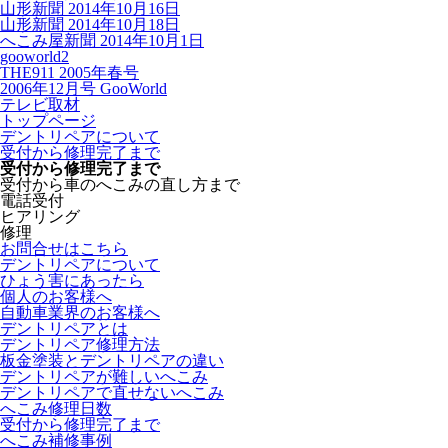
山形新聞 2014年10月16日
山形新聞 2014年10月18日
へこみ屋新聞 2014年10月1日
gooworld2
THE911 2005年春号
2006年12月号 GooWorld
テレビ取材
トップページ
デントリペアについて
受付から修理完了まで
受付から修理完了まで
受付から車のへこみの直し方まで
電話受付
ヒアリング
修理
お問合せはこちら
デントリペアについて
ひょう害にあったら
個人のお客様へ
自動車業界のお客様へ
デントリペアとは
デントリペア修理方法
板金塗装とデントリペアの違い
デントリペアが難しいへこみ
デントリペアで直せないへこみ
へこみ修理日数
受付から修理完了まで
へこみ補修事例