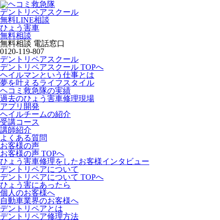
デントリペアスクール
無料LINE相談
ひょう害車
無料相談
無料相談 電話窓口
0120-119-807
デントリペアスクール
デントリペアスクール TOPへ
ヘイルマンという仕事とは
夢を叶えるライフスタイル
ヘコミ救急隊の実績
過去のひょう害車修理現場
アプリ開発
ヘイルチームの紹介
受講コース
講師紹介
よくある質問
お客様の声
お客様の声 TOPへ
ひょう害車修理をしたお客様インタビュー
デントリペアについて
デントリペアについて TOPへ
ひょう害にあったら
個人のお客様へ
自動車業界のお客様へ
デントリペアとは
デントリペア修理方法