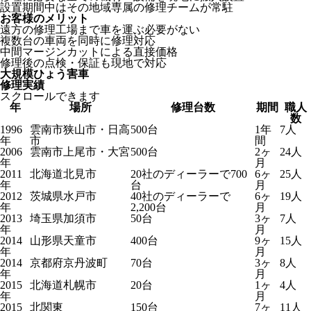
設置期間中はその地域専属の修理チームが常駐
お客様のメリット
遠方の修理工場まで車を運ぶ必要がない
複数台の車両を同時に修理対応
中間マージンカットによる直接価格
修理後の点検・保証も現地で対応
大規模ひょう害車
修理実績
スクロールできます
年
場所
修理台数
期間
職人
数
1996
雲南市狭山市・日高
500台
1年
7人
年
市
間
2006
雲南市上尾市・大宮
500台
2ヶ
24人
年
月
2011
北海道北見市
20社のディーラーで700
6ヶ
25人
年
台
月
2012
茨城県水戸市
40社のディーラーで
6ヶ
19人
年
2,200台
月
2013
埼玉県加須市
50台
3ヶ
7人
年
月
2014
山形県天童市
400台
9ヶ
15人
年
月
2014
京都府京丹波町
70台
3ヶ
8人
年
月
2015
北海道札幌市
20台
1ヶ
4人
年
月
2015
北関東
150台
7ヶ
11人