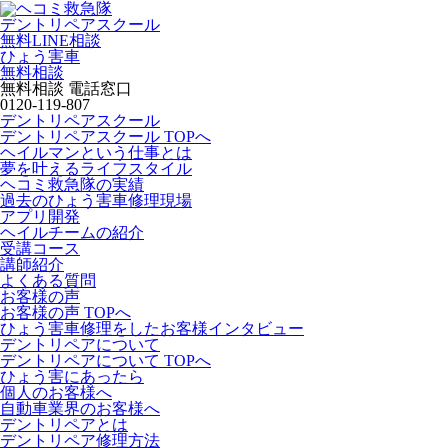
デントリペアスクール
無料LINE相談
ひょう害車
無料相談
無料相談 電話窓口
0120-119-807
デントリペアスクール
デントリペアスクール TOPへ
ヘイルマンという仕事とは
夢を叶えるライフスタイル
ヘコミ救急隊の実績
過去のひょう害車修理現場
アプリ開発
ヘイルチームの紹介
受講コース
講師紹介
よくある質問
お客様の声
お客様の声 TOPへ
ひょう害車修理をしたお客様インタビュー
デントリペアについて
デントリペアについて TOPへ
ひょう害にあったら
個人のお客様へ
自動車業界のお客様へ
デントリペアとは
デントリペア修理方法