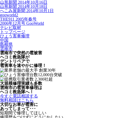
山形新聞 2014年10月16日
山形新聞 2014年10月18日
へこみ屋新聞 2014年10月1日
gooworld2
THE911 2005年春号
2006年12月号 GooWorld
テレビ取材
トップページ
ひょう害車修理
中国
島根県
雲南市
雲南市で突然の
雹被害
ヘコミ救急隊が
デントリペアで
雹害車を速やかに修理！
大規模修理実績も多数
雲南市の雹害車修理は
ヘコミ救急隊へ！
今すぐ電話相談する
無料相談はこちら
大切なお車が雹害に
あってしまって･･･
短期間で修理してほしい
修理歴をつけずにどうにかしたい