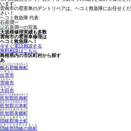
います。
雲南市の雹害車のデントリペアは、ヘコミ救急隊にお任せくだ
さい！
ヘコミ救急隊 代表
石原潤一
大規模修理実績も多数
雲南市の雹害車修理は
ヘコミ救急隊へ！
今すぐ電話相談する
無料相談はこちら
島根県内の市区町村から探す
あ
いいしぐんいいなんちょう
飯石郡飯南町
いずもし
出雲市
うんなんし
雲南市
おおだし
大田市
おおちぐんおおなんちょう
邑智郡邑南町
おおちぐんかわもとまち
邑智郡川本町
おおちぐんみさとちょう
邑智郡美郷町
おきぐんあまちょう
隠岐郡海士町
おきぐんおきのしまちょう
隠岐郡隠岐の島町