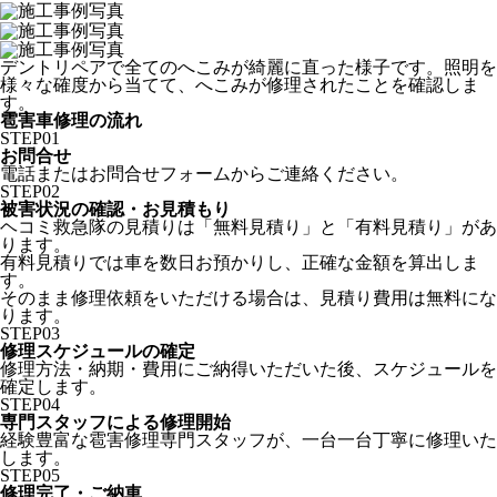
デントリペアで全てのへこみが綺麗に直った様子です。照明を
様々な確度から当てて、へこみが修理されたことを確認しま
す。
雹害車修理の流れ
STEP
01
お問合せ
電話またはお問合せフォームからご連絡ください。
STEP
02
被害状況の確認・お見積もり
ヘコミ救急隊の見積りは「無料見積り」と「有料見積り」があ
ります。
有料見積りでは車を数日お預かりし、正確な金額を算出しま
す。
そのまま修理依頼をいただける場合は、見積り費用は無料にな
ります。
STEP
03
修理スケジュールの確定
修理方法・納期・費用にご納得いただいた後、スケジュールを
確定します。
STEP
04
専門スタッフによる修理開始
経験豊富な雹害修理専門スタッフが、一台一台丁寧に修理いた
します。
STEP
05
修理完了・ご納車