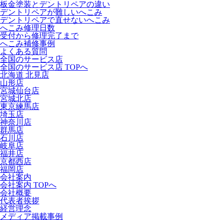
板金塗装とデントリペアの違い
デントリペアが難しいへこみ
デントリペアで直せないへこみ
へこみ修理日数
受付から修理完了まで
へこみ補修事例
よくある質問
全国のサービス店
全国のサービス店 TOPへ
北海道 北見店
山形店
宮城仙台店
宮城北店
東京練馬店
埼玉店
神奈川店
群馬店
石川店
岐阜店
福井店
京都西店
福岡店
会社案内
会社案内 TOPへ
会社概要
代表者挨拶
経営理念
メディア掲載事例