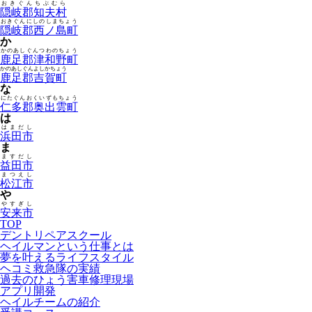
おきぐんちぶむら
隠岐郡知夫村
おきぐんにしのしまちょう
隠岐郡西ノ島町
か
かのあしぐんつわのちょう
鹿足郡津和野町
かのあしぐんよしかちょう
鹿足郡吉賀町
な
にたぐんおくいずもちょう
仁多郡奥出雲町
は
はまだし
浜田市
ま
ますだし
益田市
まつえし
松江市
や
やすぎし
安来市
TOP
デントリペアスクール
ヘイルマンという仕事とは
夢を叶えるライフスタイル
ヘコミ救急隊の実績
過去のひょう害車修理現場
アプリ開発
ヘイルチームの紹介