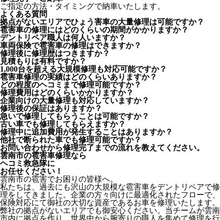
ご指定の方法・タイミングで納車いたします。
よくある質問
拠点がないエリアでひょう害車の大量修理は可能ですか？
雹害車の修理にはどのくらいの期間がかかりますか？
デントリペア職人は何人いますか？
車両保険で雹害車の修理はできますか？
修理後に修理歴はつきますか？
見積もりは有料ですか？
1,000台を超える大規模修理も対応可能ですか？
雹害車修理の実績はどのくらいありますか？
どの程度のヘコミまで修理可能ですか？
修理費用はどのくらいかかりますか？
企業向けの大量修理も対応していますか？
修理後の保証はありますか？
急いで修理してもらうことは可能ですか？
古い車でも修理してもらえますか？
修理中に追加費用が発生することはありますか？
他社で断られた車でも修理可能ですか？
お問い合わせから修理完了までの流れを教えてください。
雲南市の雹害車修理なら
ヘコミ救急隊
に
お任せください！
雲南市の雹害でお困りの皆様へ。
私たちは、過去にも沢山の大規模な雹害車をデントリペアで修
理をしてきました。企業の方々向けに最適化されたフローで、
保険対応にて御社の大切な資産であるお車を修理いたします。
弊社の拠点がないエリアでも御安心ください。当チームが雲南
市内に拠点を作り、世界中から腕寄りの職人を集めて修理を行