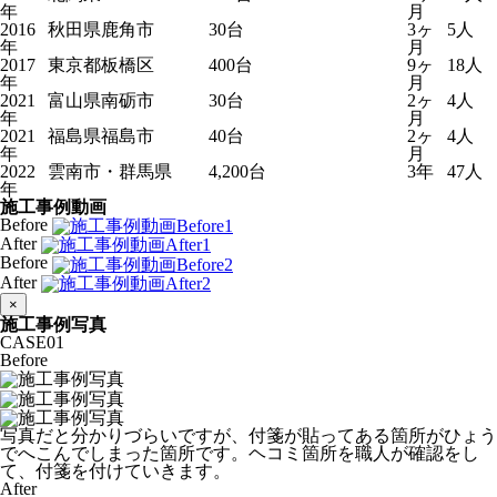
年
月
2016
秋田県鹿角市
30台
3ヶ
5人
年
月
2017
東京都板橋区
400台
9ヶ
18人
年
月
2021
富山県南砺市
30台
2ヶ
4人
年
月
2021
福島県福島市
40台
2ヶ
4人
年
月
2022
雲南市・群馬県
4,200台
3年
47人
年
施工事例動画
Before
After
Before
After
×
施工事例写真
CASE
01
Before
写真だと分かりづらいですが、付箋が貼ってある箇所がひょう
でへこんでしまった箇所です。ヘコミ箇所を職人が確認をし
て、付箋を付けていきます。
After