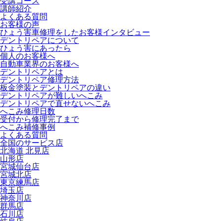
受講コース
講師紹介
よくある質問
お客様の声
ひょう害車修理をしたお客様インタビュー
デントリペアについて
ひょう害にあったら
個人のお客様へ
自動車業界のお客様へ
デントリペアとは
デントリペア修理方法
板金塗装とデントリペアの違い
デントリペアが難しいへこみ
デントリペアで直せないへこみ
へこみ修理日数
受付から修理完了まで
へこみ補修事例
よくある質問
全国のサービス店
北海道 北見店
山形店
宮城仙台店
宮城北店
東京練馬店
埼玉店
神奈川店
群馬店
石川店