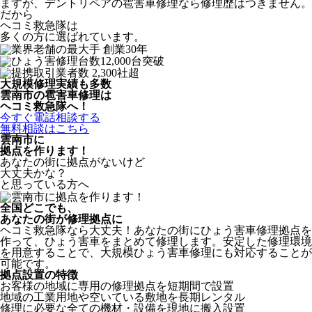
ますが、デントリペアの雹害車修理なら修理歴はつきません。
だから
ヘコミ救急隊は
多くの方に選ばれています。
大規模修理実績も多数
雲南市の雹害車修理は
ヘコミ救急隊へ！
今すぐ電話相談する
無料相談はこちら
雲南市
に
拠点を作ります！
あなたの街に拠点がないけど
大丈夫かな？
と思っている方へ
全国どこでも、
あなたの街が修理拠点に
ヘコミ救急隊なら大丈夫！あなたの街にひょう害車修理拠点を
作って、ひょう害車をまとめて修理します。安定した修理環境
を用意することで、大規模ひょう害車修理にも対応することが
可能です。
拠点設置の特徴
お客様の地域に専用の修理拠点を短期間で設置
地域の工業用地や空いている敷地を長期レンタル
修理に必要な全ての機材・設備を現地に搬入設置