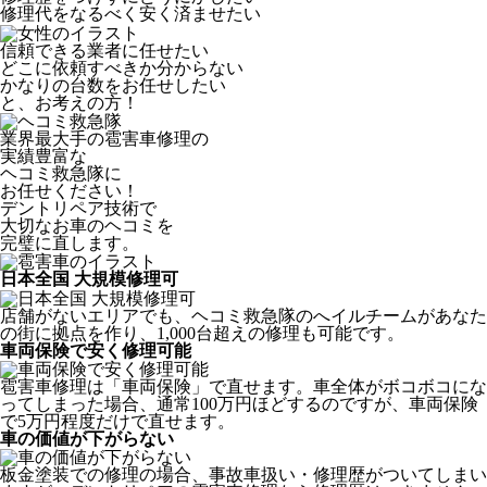
修理代をなるべく安く済ませたい
信頼できる業者に任せたい
どこに依頼すべきか分からない
かなりの台数をお任せしたい
と、お考えの方！
業界最大手の雹害車修理の
実績豊富な
ヘコミ救急隊
に
お任せください！
デントリペア技術で
大切なお車のヘコミを
完璧に直します。
日本全国 大規模修理可
店舗がないエリアでも、ヘコミ救急隊のへイルチームがあなた
の街に拠点を作り、1,000台超えの修理も可能です。
車両保険で安く修理可能
雹害車修理は「車両保険」で直せます。車全体がボコボコにな
ってしまった場合、通常100万円ほどするのですが、車両保険
で5万円程度だけで直せます。
車の価値が下がらない
板金塗装での修理の場合、事故車扱い・修理歴がついてしまい