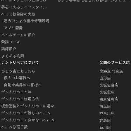
夢を叶えるライフスタイル
ヘコミ救急隊の実績
過去のひょう害車修理現場
アプリ開発
ヘイルチームの紹介
受講コース
講師紹介
よくある質問
デントリペアについて
全国のサービス店
ひょう害にあったら
北海道 北見店
個人のお客様へ
山形店
自動車業界のお客様へ
宮城仙台店
デントリペアとは
宮城北店
デントリペア修理方法
東京練馬店
板金塗装とデントリペアの違い
埼玉店
デントリペアが難しいへこみ
神奈川店
デントリペアで直せないへこみ
群馬店
へこみ修理日数
石川店