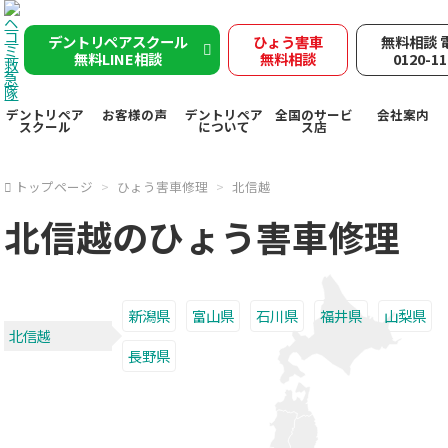
デントリペアスクール
ひょう害車
無料相談 
無料LINE相談
無料相談
0120-11
デントリペア
お客様の声
デントリペア
全国のサービ
会社案内
スクール
について
ス店
トップページ
ひょう害車修理
北信越
北信越
のひょう害車修理
新潟県
富山県
石川県
福井県
山梨県
北信越
長野県