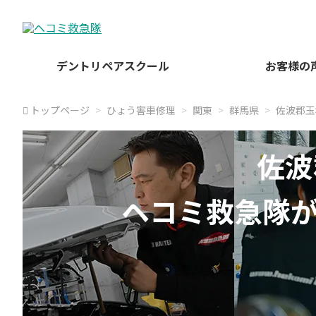
デントリペアスクール
お客様の
トップページ
ひょう害車修理
関東
群馬県
佐波郡玉
佐波
ヘコミ救急隊