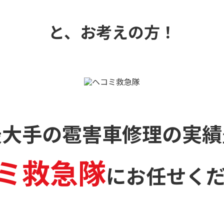
と、お考えの方！
最大手の雹害車修理の
実績
ミ救急隊
に
お任せく