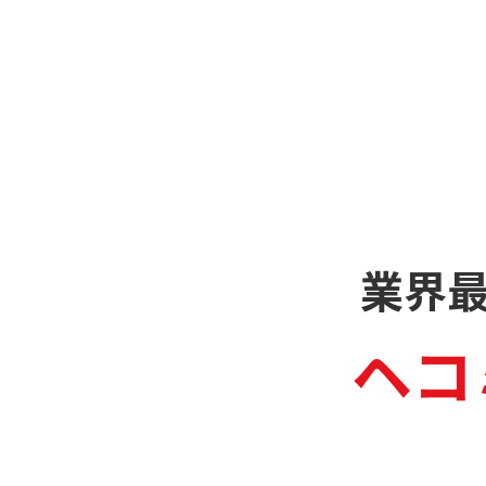
業界
ヘコ