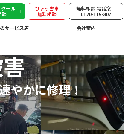
スクール
ひょう害車
無料相談 電話窓口
相談
無料相談
0120-119-807
のサービス店
会社案内
被害
速やかに修理！