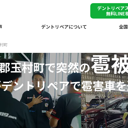
デントリペア
無料LINE
声
デントリペアについて
全国
村町
雹
郡玉村町で突然の
が
デントリペアで
雹害車を