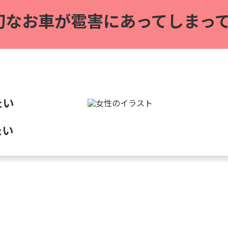
切なお車が雹害に
あってしまって
たい
たい