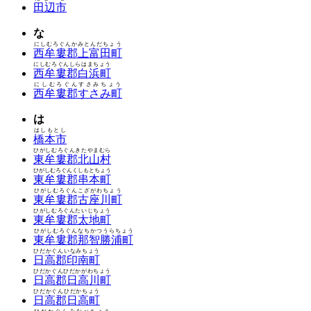
田辺市
な
にしむろぐんかみとんだちょう
西牟婁郡上富田町
にしむろぐんしらはまちょう
西牟婁郡白浜町
にしむろぐんすさみちょう
西牟婁郡すさみ町
は
はしもとし
橋本市
ひがしむろぐんきたやまむら
東牟婁郡北山村
ひがしむろぐんくしもとちょう
東牟婁郡串本町
ひがしむろぐんこざがわちょう
東牟婁郡古座川町
ひがしむろぐんたいじちょう
東牟婁郡太地町
ひがしむろぐんなちかつうらちょう
東牟婁郡那智勝浦町
ひだかぐんいなみちょう
日高郡印南町
ひだかぐんひだかがわちょう
日高郡日高川町
ひだかぐんひだかちょう
日高郡日高町