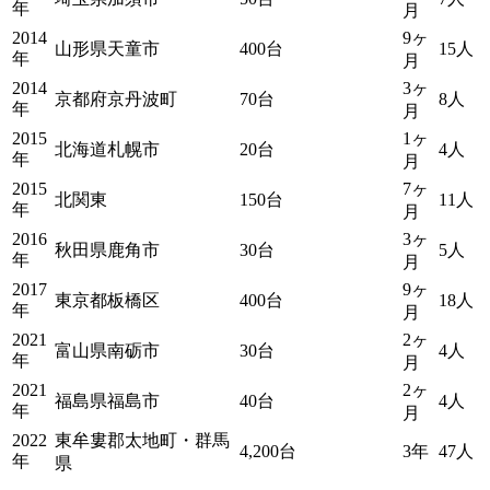
年
月
2014
9ヶ
山形県天童市
400台
15人
年
月
2014
3ヶ
京都府京丹波町
70台
8人
年
月
2015
1ヶ
北海道札幌市
20台
4人
年
月
2015
7ヶ
北関東
150台
11人
年
月
2016
3ヶ
秋田県鹿角市
30台
5人
年
月
2017
9ヶ
東京都板橋区
400台
18人
年
月
2021
2ヶ
富山県南砺市
30台
4人
年
月
2021
2ヶ
福島県福島市
40台
4人
年
月
2022
東牟婁郡太地町・群馬
4,200台
3年
47人
年
県