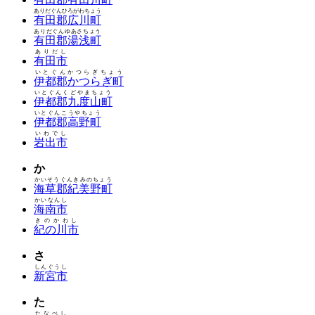
ありだぐんひろがわちょう
有田郡広川町
ありだぐんゆあさちょう
有田郡湯浅町
ありだし
有田市
いとぐんかつらぎちょう
伊都郡かつらぎ町
いとぐんくどやまちょう
伊都郡九度山町
いとぐんこうやちょう
伊都郡高野町
いわでし
岩出市
か
かいそうぐんきみのちょう
海草郡紀美野町
かいなんし
海南市
きのかわし
紀の川市
さ
しんぐうし
新宮市
た
たなべし