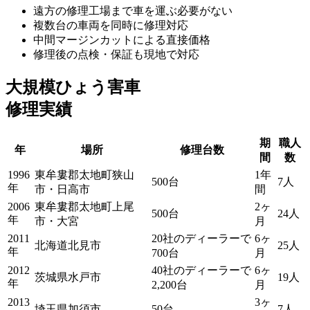
遠方の修理工場まで車を運ぶ必要がない
複数台の車両を同時に修理対応
中間マージンカットによる直接価格
修理後の点検・保証も現地で対応
大規模ひょう害車
修理実績
期
職人
年
場所
修理台数
間
数
1996
東牟婁郡太地町狭山
1年
500台
7人
年
市・日高市
間
2006
東牟婁郡太地町上尾
2ヶ
500台
24人
年
市・大宮
月
2011
20社のディーラーで
6ヶ
北海道北見市
25人
年
700台
月
2012
40社のディーラーで
6ヶ
茨城県水戸市
19人
年
2,200台
月
2013
3ヶ
埼玉県加須市
50台
7人