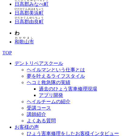
ひだかぐんみなべちょう
日高郡みなべ町
ひだかぐんみはまちょう
日高郡美浜町
ひだかぐんゆらちょう
日高郡由良町
わ
わかやまし
和歌山市
TOP
デントリペアスクール
ヘイルマンという仕事とは
夢を叶えるライフスタイル
ヘコミ救急隊の実績
過去のひょう害車修理現場
アプリ開発
ヘイルチームの紹介
受講コース
講師紹介
よくある質問
お客様の声
ひょう害車修理をしたお客様インタビュー