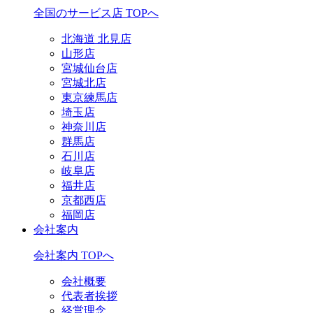
全国のサービス店 TOPへ
北海道 北見店
山形店
宮城仙台店
宮城北店
東京練馬店
埼玉店
神奈川店
群馬店
石川店
岐阜店
福井店
京都西店
福岡店
会社案内
会社案内 TOPへ
会社概要
代表者挨拶
経営理念