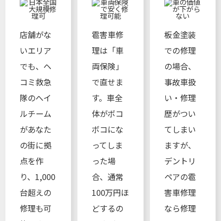
店舗がな
雹害車修
板金塗装
いエリア
理は「車
での修理
でも、ヘ
両保険」
の場合、
コミ救急
で直せま
事故車扱
隊のへイ
す。車全
い・修理
ルチーム
体がボコ
歴がつい
があなた
ボコにな
てしまい
の街に拠
ってしま
ますが、
点を作
った場
デントリ
り、1,000
合、通常
ペアの雹
台超えの
100万円ほ
害車修理
修理も可
どするの
なら修理