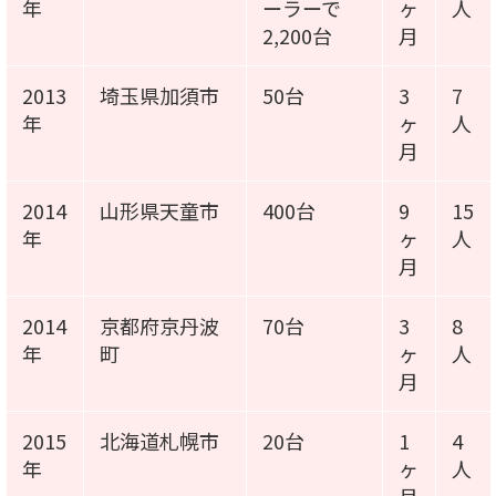
年
ーラーで
ヶ
人
2,200台
月
2013
埼玉県加須市
50台
3
7
年
ヶ
人
月
2014
山形県天童市
400台
9
15
年
ヶ
人
月
2014
京都府京丹波
70台
3
8
年
町
ヶ
人
月
2015
北海道札幌市
20台
1
4
年
ヶ
人