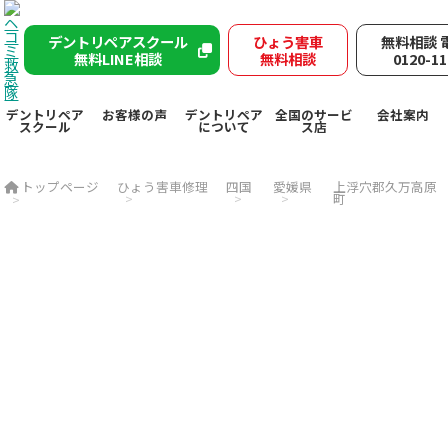
デントリペアスクール
ひょう害車
無料相談 
無料LINE相談
無料相談
0120-11
デントリペア
お客様の声
デントリペア
全国のサービ
会社案内
スクール
について
ス店
トップページ
ひょう害車修理
四国
愛媛県
上浮穴郡久万高原
町
上浮穴郡久万高原町で突然
雹被害
の
ヘコミ救急隊が
デントリペ
アで
雹害車を速やかに修