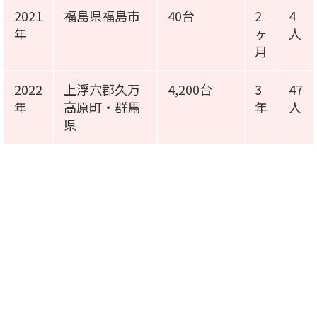
2021
福島県福島市
40台
2
4
年
ヶ
人
月
2022
上浮穴郡久万
4,200台
3
47
年
高原町・群馬
年
人
県