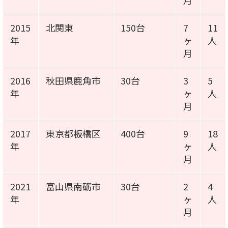
月
2015
北関東
150台
7
11
年
ヶ
人
月
2016
秋田県鹿角市
30台
3
5
年
ヶ
人
月
2017
東京都板橋区
400台
9
18
年
ヶ
人
月
2021
富山県南砺市
30台
2
4
年
ヶ
人
月