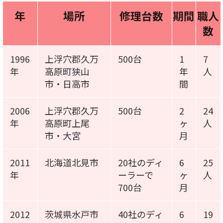
年
場所
修理台数
期間
職人
数
1996
上浮穴郡久万
500台
1
7
年
高原町狭山
年
人
市・日高市
間
2006
上浮穴郡久万
500台
2
24
年
高原町上尾
ヶ
人
市・大宮
月
2011
北海道北見市
20社のディ
6
25
年
ーラーで
ヶ
人
700台
月
2012
茨城県水戸市
40社のディ
6
19