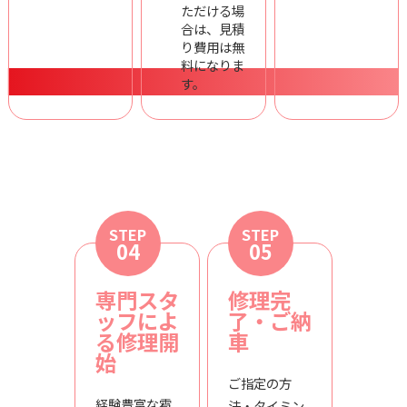
ただける場
合は、見積
り費用は無
料になりま
す。
STEP
STEP
04
05
専門スタ
修理完
ッフによ
了・ご納
る修理開
車
始
ご指定の方
経験豊富な雹
法・タイミン