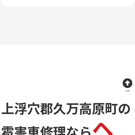
TOP
上浮穴郡久万高原町の
ヘ
雹害車修理なら