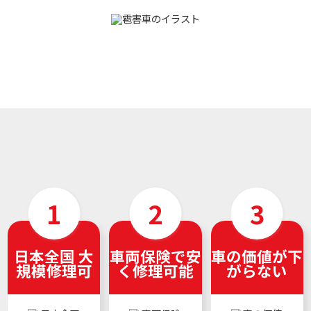
日本全国 大
車両保険で安
車の価値が下
規模修理可
く修理可能
がらない