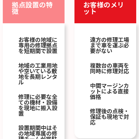
拠点設置の特
お客様のメリ
徴
ット
お客様の地域に
遠方の修理工場
専用の修理拠点
まで車を運ぶ必
を短期間で設置
要がない
地域の工業用地
複数台の車両を
や空いている敷
同時に修理対応
地を長期レンタ
ル
中間マージンカ
ットによる直接
修理に必要な全
価格
ての機材・設備
を現地に搬入設
修理後の点検・
置
保証も現地で対
応
設置期間中はそ
の地域専属の修
理チームが常駐