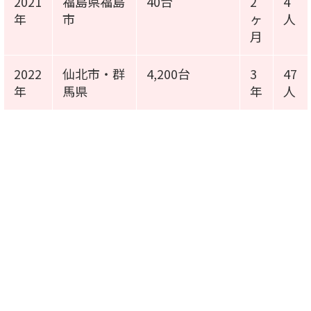
2021
福島県福島
40台
2
4
年
市
ヶ
人
月
2022
仙北市・群
4,200台
3
47
年
馬県
年
人
施工事例動画