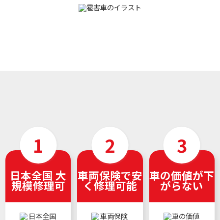
日本全国 大
車両保険で安
車の価値が下
規模修理可
く修理可能
がらない