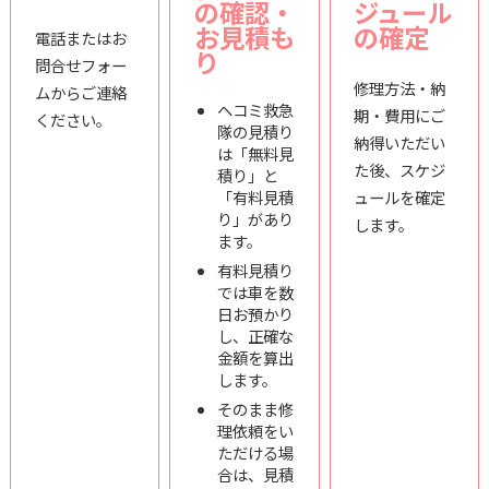
の確認・
ジュール
お見積も
の確定
電話またはお
り
問合せフォー
修理方法・納
ムからご連絡
ヘコミ救急
期・費用にご
ください。
隊の見積り
納得いただい
は「無料見
た後、スケジ
積り」と
「有料見積
ュールを確定
り」があり
します。
ます。
有料見積り
では車を数
日お預かり
し、正確な
金額を算出
します。
そのまま修
理依頼をい
ただける場
合は、見積