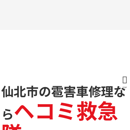
仙北市の雹害車修理な
TOP
ヘコミ救急
ら