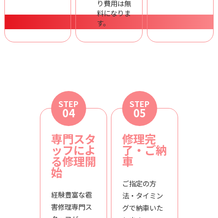
り費用は無
料になりま
す。
STEP
STEP
04
05
専門スタ
修理完
ッフによ
了・ご納
る修理開
車
始
ご指定の方
経験豊富な雹
法・タイミン
害修理専門ス
グで納車いた