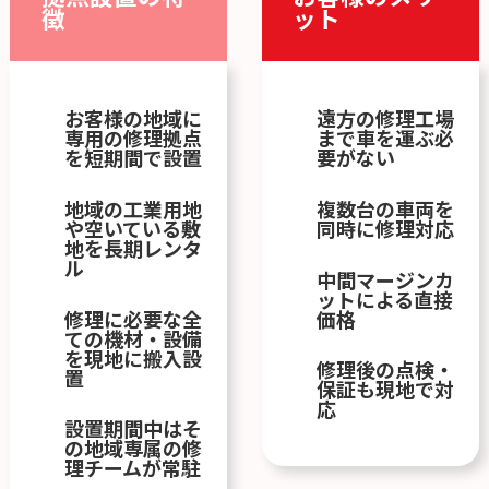
徴
ット
お客様の地域に
遠方の修理工場
専用の修理拠点
まで車を運ぶ必
を短期間で設置
要がない
地域の工業用地
複数台の車両を
や空いている敷
同時に修理対応
地を長期レンタ
ル
中間マージンカ
ットによる直接
修理に必要な全
価格
ての機材・設備
を現地に搬入設
修理後の点検・
置
保証も現地で対
応
設置期間中はそ
の地域専属の修
理チームが常駐