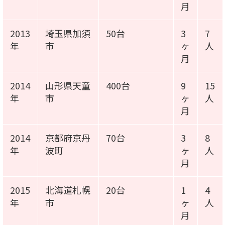
月
2013
埼玉県加須
50台
3
7
年
市
ヶ
人
月
2014
山形県天童
400台
9
15
年
市
ヶ
人
月
2014
京都府京丹
70台
3
8
年
波町
ヶ
人
月
2015
北海道札幌
20台
1
4
年
市
ヶ
人
月