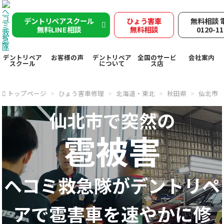
デントリペアスクール
ひょう害車
無料相談 
無料LINE相談
無料相談
0120-11
デントリペア
お客様の声
デントリペア
全国のサービ
会社案内
スクール
について
ス店
トップページ
ひょう害車修理
北海道・東北
秋田県
仙北市
仙北市で突然の
雹被害
ヘコミ救急隊が
デントリペ
アで
雹害車を速やかに修