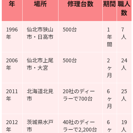
年
場所
修理台数
期間
職人
数
1996
仙北市狭山
500台
1
7
年
市・日高市
年
人
間
2006
仙北市上尾
500台
2
24
年
市・大宮
ヶ
人
月
2011
北海道北見
20社のディー
6
25
年
市
ラーで700台
ヶ
人
月
2012
茨城県水戸
40社のディー
6
19
年
市
ラーで2,200台
ヶ
人