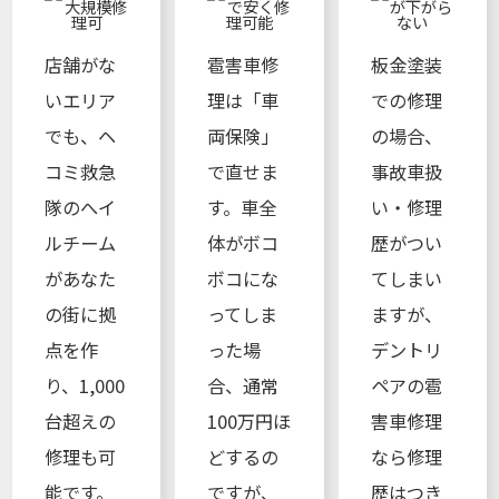
店舗がな
雹害車修
板金塗装
いエリア
理は「車
での修理
でも、ヘ
両保険」
の場合、
コミ救急
で直せま
事故車扱
隊のへイ
す。車全
い・修理
ルチーム
体がボコ
歴がつい
があなた
ボコにな
てしまい
の街に拠
ってしま
ますが、
点を作
った場
デントリ
り、1,000
合、通常
ペアの雹
台超えの
100万円ほ
害車修理
修理も可
どするの
なら修理
能です。
ですが、
歴はつき