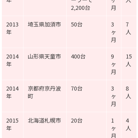
2,200台
月
2013
埼玉県加須市
50台
3
7
年
ヶ
人
月
2014
山形県天童市
400台
9
15
年
ヶ
人
月
2014
京都府京丹波
70台
3
8
年
町
ヶ
人
月
2015
北海道札幌市
20台
1
4
年
ヶ
人
月