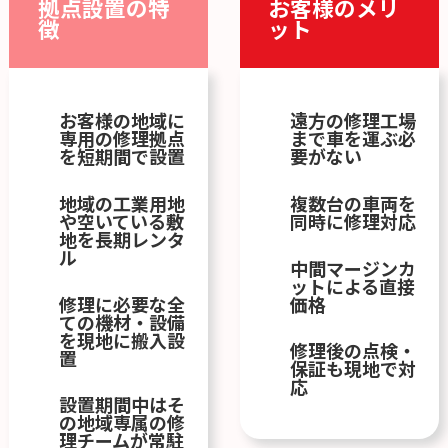
拠点設置の特
お客様のメリ
徴
ット
お客様の地域に
遠方の修理工場
専用の修理拠点
まで車を運ぶ必
を短期間で設置
要がない
地域の工業用地
複数台の車両を
や空いている敷
同時に修理対応
地を長期レンタ
ル
中間マージンカ
ットによる直接
修理に必要な全
価格
ての機材・設備
を現地に搬入設
修理後の点検・
置
保証も現地で対
応
設置期間中はそ
の地域専属の修
理チームが常駐