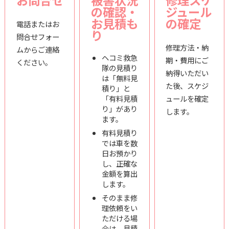
お問合せ
被害状況
修理スケ
の確認・
ジュール
お見積も
の確定
電話またはお
り
問合せフォー
修理方法・納
ムからご連絡
ヘコミ救急
期・費用にご
ください。
隊の見積り
納得いただい
は「無料見
た後、スケジ
積り」と
「有料見積
ュールを確定
り」があり
します。
ます。
有料見積り
では車を数
日お預かり
し、正確な
金額を算出
します。
そのまま修
理依頼をい
ただける場
合は、見積