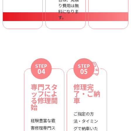
り費用は無
料になりま
す。
STEP
STEP
04
05
専門スタ
修理完
ッフによ
了・ご納
る修理開
車
始
ご指定の方
経験豊富な雹
法・タイミン
害修理専門ス
グで納車いた