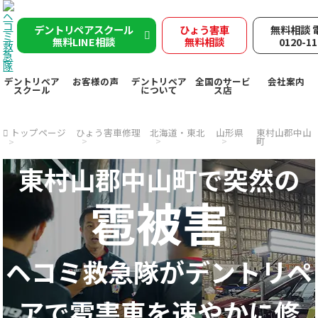
デントリペアスクール
ひょう害車
無料相談 
無料LINE相談
無料相談
0120-11
デントリペア
お客様の声
デントリペア
全国のサービ
会社案内
スクール
について
ス店
トップページ
ひょう害車修理
北海道・東北
山形県
東村山郡中山
町
東村山郡中山町で突然の
雹被害
ヘコミ救急隊が
デントリペ
アで
雹害車を速やかに修