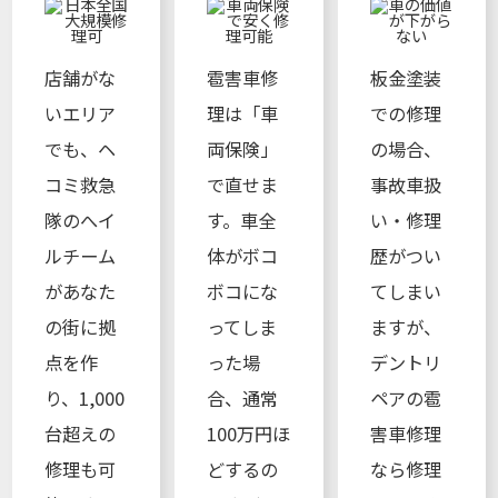
店舗がな
雹害車修
板金塗装
いエリア
理は「車
での修理
でも、ヘ
両保険」
の場合、
コミ救急
で直せま
事故車扱
隊のへイ
す。車全
い・修理
ルチーム
体がボコ
歴がつい
があなた
ボコにな
てしまい
の街に拠
ってしま
ますが、
点を作
った場
デントリ
り、1,000
合、通常
ペアの雹
台超えの
100万円ほ
害車修理
修理も可
どするの
なら修理