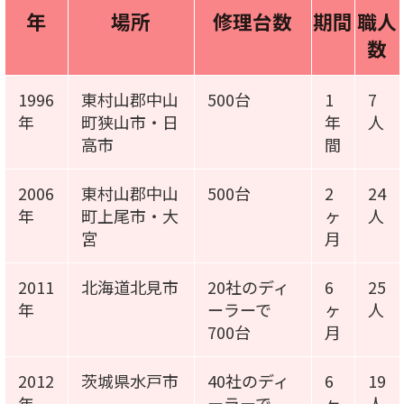
年
場所
修理台数
期間
職人
数
1996
東村山郡中山
500台
1
7
年
町狭山市・日
年
人
高市
間
2006
東村山郡中山
500台
2
24
年
町上尾市・大
ヶ
人
宮
月
2011
北海道北見市
20社のディ
6
25
年
ーラーで
ヶ
人
700台
月
2012
茨城県水戸市
40社のディ
6
19
年
ーラーで
ヶ
人