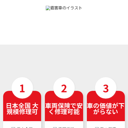
日本全国 大
車両保険で安
車の価値が下
規模修理可
く修理可能
がらない