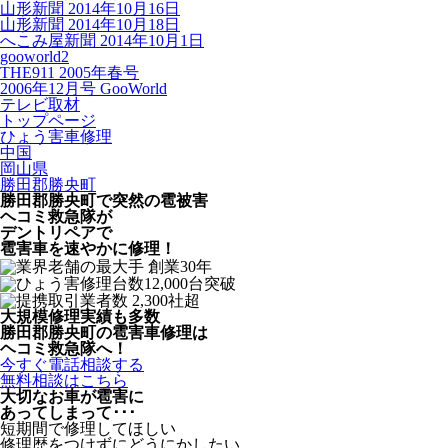
山形新聞 2014年10月16日
山形新聞 2014年10月18日
へこみ屋新聞 2014年10月1日
gooworld2
THE911 2005年春号
2006年12月号 GooWorld
テレビ取材
トップページ
ひょう害車修理
中国
岡山県
勝田郡勝央町
勝田郡勝央町で突然の
雹被害
ヘコミ救急隊が
デントリペアで
雹害車を速やかに修理！
大規模修理実績も多数
勝田郡勝央町の雹害車修理は
ヘコミ救急隊へ！
今すぐ電話相談する
無料相談はこちら
大切なお車が雹害に
あってしまって･･･
短期間で修理してほしい
修理歴をつけずにどうにかしたい