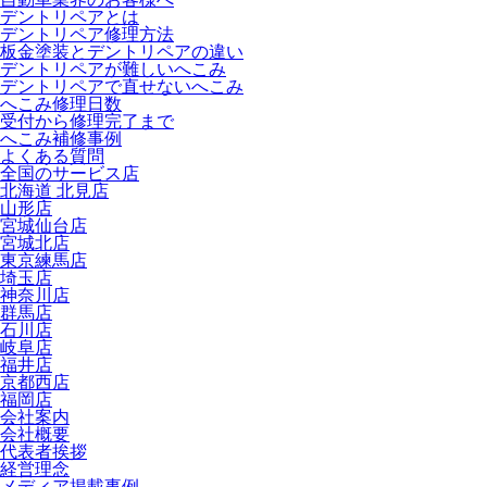
デントリペアとは
デントリペア修理方法
板金塗装とデントリペアの違い
デントリペアが難しいへこみ
デントリペアで直せないへこみ
へこみ修理日数
受付から修理完了まで
へこみ補修事例
よくある質問
全国のサービス店
北海道 北見店
山形店
宮城仙台店
宮城北店
東京練馬店
埼玉店
神奈川店
群馬店
石川店
岐阜店
福井店
京都西店
福岡店
会社案内
会社概要
代表者挨拶
経営理念
メディア掲載事例