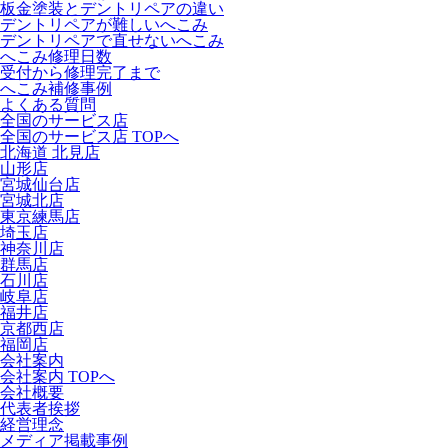
板金塗装とデントリペアの違い
デントリペアが難しいへこみ
デントリペアで直せないへこみ
へこみ修理日数
受付から修理完了まで
へこみ補修事例
よくある質問
全国のサービス店
全国のサービス店 TOPへ
北海道 北見店
山形店
宮城仙台店
宮城北店
東京練馬店
埼玉店
神奈川店
群馬店
石川店
岐阜店
福井店
京都西店
福岡店
会社案内
会社案内 TOPへ
会社概要
代表者挨拶
経営理念
メディア掲載事例