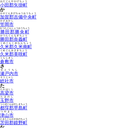
おだぐんやかげちょう
小田郡矢掛町
か
かがぐんきびちゅうおうちょう
加賀郡吉備中央町
かさおかし
笠岡市
かつたぐんしょうおうちょう
勝田郡勝央町
かつたぐんなぎちょう
勝田郡奈義町
くめぐんくめなんちょう
久米郡久米南町
くめぐんみさきちょう
久米郡美咲町
くらしきし
倉敷市
さ
せとうちし
瀬戸内市
そうじゃし
総社市
た
たかはしし
高梁市
たまのし
玉野市
つくぼぐんはやしまちょう
都窪郡早島町
つやまし
津山市
とまたぐんかがみのちょう
苫田郡鏡野町
な