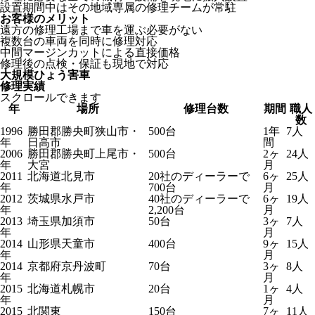
設置期間中はその地域専属の修理チームが常駐
お客様のメリット
遠方の修理工場まで車を運ぶ必要がない
複数台の車両を同時に修理対応
中間マージンカットによる直接価格
修理後の点検・保証も現地で対応
大規模ひょう害車
修理実績
スクロールできます
年
場所
修理台数
期間
職人
数
1996
勝田郡勝央町狭山市・
500台
1年
7人
年
日高市
間
2006
勝田郡勝央町上尾市・
500台
2ヶ
24人
年
大宮
月
2011
北海道北見市
20社のディーラーで
6ヶ
25人
年
700台
月
2012
茨城県水戸市
40社のディーラーで
6ヶ
19人
年
2,200台
月
2013
埼玉県加須市
50台
3ヶ
7人
年
月
2014
山形県天童市
400台
9ヶ
15人
年
月
2014
京都府京丹波町
70台
3ヶ
8人
年
月
2015
北海道札幌市
20台
1ヶ
4人
年
月
2015
北関東
150台
7ヶ
11人