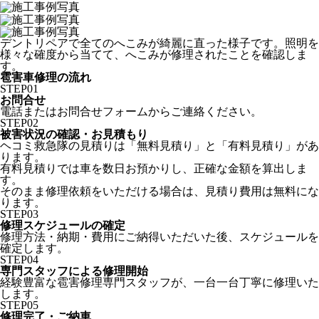
デントリペアで全てのへこみが綺麗に直った様子です。照明を
様々な確度から当てて、へこみが修理されたことを確認しま
す。
雹害車修理の流れ
STEP
01
お問合せ
電話またはお問合せフォームからご連絡ください。
STEP
02
被害状況の確認・お見積もり
ヘコミ救急隊の見積りは「無料見積り」と「有料見積り」があ
ります。
有料見積りでは車を数日お預かりし、正確な金額を算出しま
す。
そのまま修理依頼をいただける場合は、見積り費用は無料にな
ります。
STEP
03
修理スケジュールの確定
修理方法・納期・費用にご納得いただいた後、スケジュールを
確定します。
STEP
04
専門スタッフによる修理開始
経験豊富な雹害修理専門スタッフが、一台一台丁寧に修理いた
します。
STEP
05
修理完了・ご納車