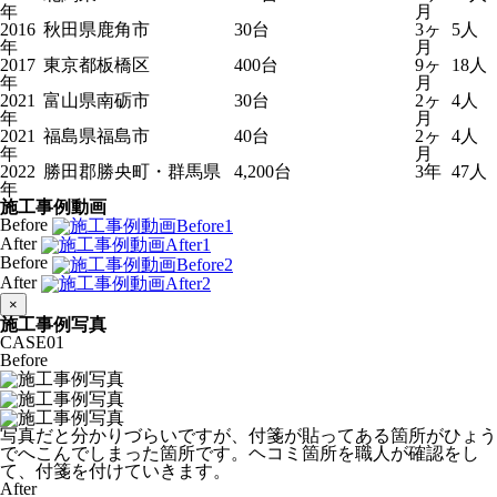
年
月
2016
秋田県鹿角市
30台
3ヶ
5人
年
月
2017
東京都板橋区
400台
9ヶ
18人
年
月
2021
富山県南砺市
30台
2ヶ
4人
年
月
2021
福島県福島市
40台
2ヶ
4人
年
月
2022
勝田郡勝央町・群馬県
4,200台
3年
47人
年
施工事例動画
Before
After
Before
After
×
施工事例写真
CASE
01
Before
写真だと分かりづらいですが、付箋が貼ってある箇所がひょう
でへこんでしまった箇所です。ヘコミ箇所を職人が確認をし
て、付箋を付けていきます。
After