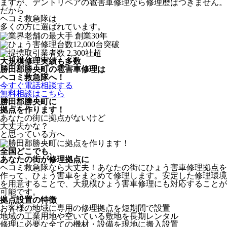
ますが、デントリペアの雹害車修理なら修理歴はつきません。
だから
ヘコミ救急隊は
多くの方に選ばれています。
大規模修理実績も多数
勝田郡勝央町の雹害車修理は
ヘコミ救急隊へ！
今すぐ電話相談する
無料相談はこちら
勝田郡勝央町
に
拠点を作ります！
あなたの街に拠点がないけど
大丈夫かな？
と思っている方へ
全国どこでも、
あなたの街が修理拠点に
ヘコミ救急隊なら大丈夫！あなたの街にひょう害車修理拠点を
作って、ひょう害車をまとめて修理します。安定した修理環境
を用意することで、大規模ひょう害車修理にも対応することが
可能です。
拠点設置の特徴
お客様の地域に専用の修理拠点を短期間で設置
地域の工業用地や空いている敷地を長期レンタル
修理に必要な全ての機材・設備を現地に搬入設置