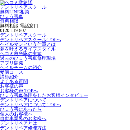
デントリペアスクール
無料LINE相談
ひょう害車
無料相談
無料相談 電話窓口
0120-119-807
デントリペアスクール
デントリペアスクール TOPへ
ヘイルマンという仕事とは
夢を叶えるライフスタイル
ヘコミ救急隊の実績
過去のひょう害車修理現場
アプリ開発
ヘイルチームの紹介
受講コース
講師紹介
よくある質問
お客様の声
お客様の声 TOPへ
ひょう害車修理をしたお客様インタビュー
デントリペアについて
デントリペアについて TOPへ
ひょう害にあったら
個人のお客様へ
自動車業界のお客様へ
デントリペアとは
デントリペア修理方法