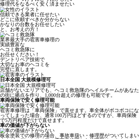
修理代をなるべく安く済ませたい
信頼できる業者に任せたい
どこに依頼すべきか分からない
かなりの台数をお任せしたい
と、お考えの方！
業界最大手の雹害車修理の
実績豊富な
ヘコミ救急隊
に
お任せください！
デントリペア技術で
大切なお車のヘコミを
完璧に直します。
日本全国 大規模修理可
店舗がないエリアでも、ヘコミ救急隊のへイルチームがあなた
の街に拠点を作り、1,000台超えの修理も可能です。
車両保険で安く修理可能
雹害車修理は「車両保険」で直せます。車全体がボコボコにな
ってしまった場合、通常100万円ほどするのですが、車両保険
で5万円程度だけで直せます。
車の価値が下がらない
板金塗装での修理の場合、事故車扱い・修理歴がついてしまい