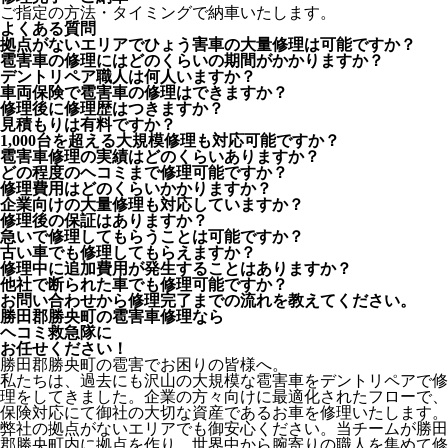
ご指定の方法・タイミングで納車いたします。
よくある質問
拠点がないエリアでひょう害車の大量修理は可能ですか？
雹害車の修理にはどのくらいの期間がかかりますか？
デントリペア職人は何人いますか？
車両保険で雹害車の修理はできますか？
修理後に修理歴はつきますか？
見積もりは有料ですか？
1,000台を超える大規模修理も対応可能ですか？
雹害車修理の実績はどのくらいありますか？
どの程度のヘコミまで修理可能ですか？
修理費用はどのくらいかかりますか？
企業向けの大量修理も対応していますか？
修理後の保証はありますか？
急いで修理してもらうことは可能ですか？
古い車でも修理してもらえますか？
修理中に追加費用が発生することはありますか？
他社で断られた車でも修理可能ですか？
お問い合わせから修理完了までの流れを教えてください。
勝田郡勝央町の雹害車修理なら
ヘコミ救急隊
に
お任せください！
勝田郡勝央町の雹害でお困りの皆様へ。
私たちは、過去にも沢山の大規模な雹害車をデントリペアで修
理をしてきました。企業の方々向けに最適化されたフローで、
保険対応にて御社の大切な資産であるお車を修理いたします。
弊社の拠点がないエリアでも御安心ください。当チームが勝田
郡勝央町内に拠点を作り、世界中から腕寄りの職人を集めて修