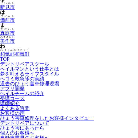
にいみし
新見市
は
びぜんし
備前市
ま
まにわし
真庭市
みまさかし
美作市
わ
わけぐんわけちょう
和気郡和気町
TOP
デントリペアスクール
ヘイルマンという仕事とは
夢を叶えるライフスタイル
ヘコミ救急隊の実績
過去のひょう害車修理現場
アプリ開発
ヘイルチームの紹介
受講コース
講師紹介
よくある質問
お客様の声
ひょう害車修理をしたお客様インタビュー
デントリペアについて
ひょう害にあったら
個人のお客様へ
自動車業界のお客様へ