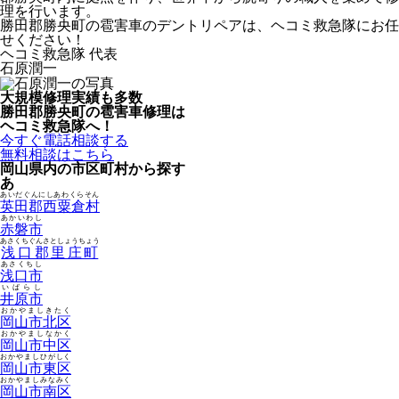
理を行います。
勝田郡勝央町の雹害車のデントリペアは、ヘコミ救急隊にお任
せください！
ヘコミ救急隊 代表
石原潤一
大規模修理実績も多数
勝田郡勝央町の雹害車修理は
ヘコミ救急隊へ！
今すぐ電話相談する
無料相談はこちら
岡山県内の市区町村から探す
あ
あいだぐんにしあわくらそん
英田郡西粟倉村
あかいわし
赤磐市
あさくちぐんさとしょうちょう
浅口郡里庄町
あさくちし
浅口市
いばらし
井原市
おかやましきたく
岡山市北区
おかやましなかく
岡山市中区
おかやましひがしく
岡山市東区
おかやましみなみく
岡山市南区