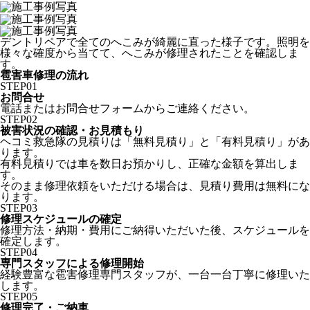
デントリペアで全てのへこみが綺麗に直った様子です。照明を
様々な確度から当てて、へこみが修理されたことを確認しま
す。
雹害車修理の流れ
STEP
01
お問合せ
電話またはお問合せフォームからご連絡ください。
STEP
02
被害状況の確認・お見積もり
ヘコミ救急隊の見積りは「無料見積り」と「有料見積り」があ
ります。
有料見積りでは車を数日お預かりし、正確な金額を算出しま
す。
そのまま修理依頼をいただける場合は、見積り費用は無料にな
ります。
STEP
03
修理スケジュールの確定
修理方法・納期・費用にご納得いただいた後、スケジュールを
確定します。
STEP
04
専門スタッフによる修理開始
経験豊富な雹害修理専門スタッフが、一台一台丁寧に修理いた
します。
STEP
05
修理完了・ご納車