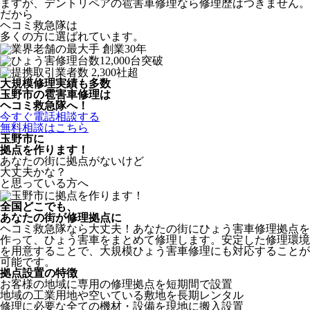
ますが、デントリペアの雹害車修理なら修理歴はつきません。
だから
ヘコミ救急隊は
多くの方に選ばれています。
大規模修理実績も多数
玉野市の雹害車修理は
ヘコミ救急隊へ！
今すぐ電話相談する
無料相談はこちら
玉野市
に
拠点を作ります！
あなたの街に拠点がないけど
大丈夫かな？
と思っている方へ
全国どこでも、
あなたの街が修理拠点に
ヘコミ救急隊なら大丈夫！あなたの街にひょう害車修理拠点を
作って、ひょう害車をまとめて修理します。安定した修理環境
を用意することで、大規模ひょう害車修理にも対応することが
可能です。
拠点設置の特徴
お客様の地域に専用の修理拠点を短期間で設置
地域の工業用地や空いている敷地を長期レンタル
修理に必要な全ての機材・設備を現地に搬入設置