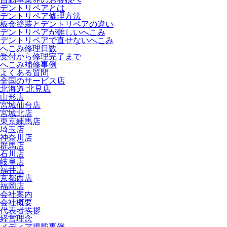
デントリペアとは
デントリペア修理方法
板金塗装とデントリペアの違い
デントリペアが難しいへこみ
デントリペアで直せないへこみ
へこみ修理日数
受付から修理完了まで
へこみ補修事例
よくある質問
全国のサービス店
北海道 北見店
山形店
宮城仙台店
宮城北店
東京練馬店
埼玉店
神奈川店
群馬店
石川店
岐阜店
福井店
京都西店
福岡店
会社案内
会社概要
代表者挨拶
経営理念
メディア掲載事例