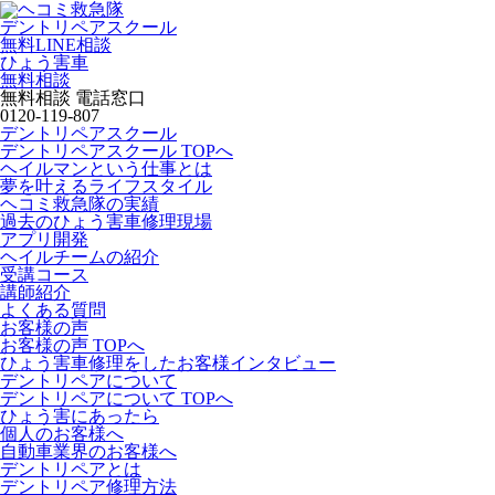
デントリペアスクール
無料LINE相談
ひょう害車
無料相談
無料相談 電話窓口
0120-119-807
デントリペアスクール
デントリペアスクール TOPへ
ヘイルマンという仕事とは
夢を叶えるライフスタイル
ヘコミ救急隊の実績
過去のひょう害車修理現場
アプリ開発
ヘイルチームの紹介
受講コース
講師紹介
よくある質問
お客様の声
お客様の声 TOPへ
ひょう害車修理をしたお客様インタビュー
デントリペアについて
デントリペアについて TOPへ
ひょう害にあったら
個人のお客様へ
自動車業界のお客様へ
デントリペアとは
デントリペア修理方法