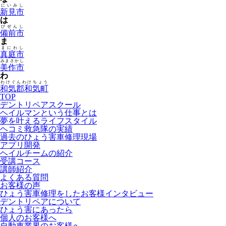
にいみし
新見市
は
びぜんし
備前市
ま
まにわし
真庭市
みまさかし
美作市
わ
わけぐんわけちょう
和気郡和気町
TOP
デントリペアスクール
ヘイルマンという仕事とは
夢を叶えるライフスタイル
ヘコミ救急隊の実績
過去のひょう害車修理現場
アプリ開発
ヘイルチームの紹介
受講コース
講師紹介
よくある質問
お客様の声
ひょう害車修理をしたお客様インタビュー
デントリペアについて
ひょう害にあったら
個人のお客様へ
自動車業界のお客様へ