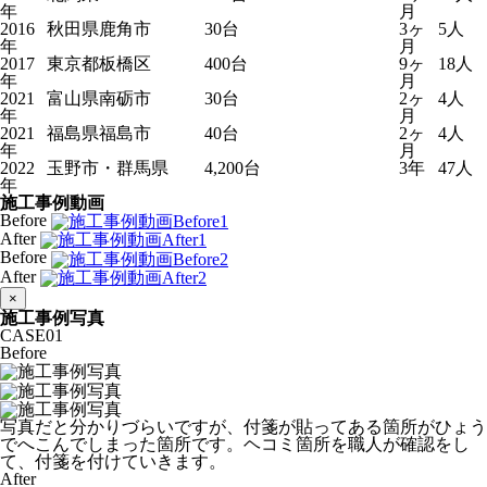
年
月
2016
秋田県鹿角市
30台
3ヶ
5人
年
月
2017
東京都板橋区
400台
9ヶ
18人
年
月
2021
富山県南砺市
30台
2ヶ
4人
年
月
2021
福島県福島市
40台
2ヶ
4人
年
月
2022
玉野市・群馬県
4,200台
3年
47人
年
施工事例動画
Before
After
Before
After
×
施工事例写真
CASE
01
Before
写真だと分かりづらいですが、付箋が貼ってある箇所がひょう
でへこんでしまった箇所です。ヘコミ箇所を職人が確認をし
て、付箋を付けていきます。
After