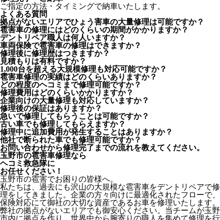
ご指定の方法・タイミングで納車いたします。
よくある質問
拠点がないエリアでひょう害車の大量修理は可能ですか？
雹害車の修理にはどのくらいの期間がかかりますか？
デントリペア職人は何人いますか？
車両保険で雹害車の修理はできますか？
修理後に修理歴はつきますか？
見積もりは有料ですか？
1,000台を超える大規模修理も対応可能ですか？
雹害車修理の実績はどのくらいありますか？
どの程度のヘコミまで修理可能ですか？
修理費用はどのくらいかかりますか？
企業向けの大量修理も対応していますか？
修理後の保証はありますか？
急いで修理してもらうことは可能ですか？
古い車でも修理してもらえますか？
修理中に追加費用が発生することはありますか？
他社で断られた車でも修理可能ですか？
お問い合わせから修理完了までの流れを教えてください。
玉野市の雹害車修理なら
ヘコミ救急隊
に
お任せください！
玉野市の雹害でお困りの皆様へ。
私たちは、過去にも沢山の大規模な雹害車をデントリペアで修
理をしてきました。企業の方々向けに最適化されたフローで、
保険対応にて御社の大切な資産であるお車を修理いたします。
弊社の拠点がないエリアでも御安心ください。当チームが玉野
市内に拠点を作り、世界中から腕寄りの職人を集めて修理を行