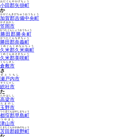
おだぐんやかげちょう
小田郡矢掛町
か
かがぐんきびちゅうおうちょう
加賀郡吉備中央町
かさおかし
笠岡市
かつたぐんしょうおうちょう
勝田郡勝央町
かつたぐんなぎちょう
勝田郡奈義町
くめぐんくめなんちょう
久米郡久米南町
くめぐんみさきちょう
久米郡美咲町
くらしきし
倉敷市
さ
せとうちし
瀬戸内市
そうじゃし
総社市
た
たかはしし
高梁市
たまのし
玉野市
つくぼぐんはやしまちょう
都窪郡早島町
つやまし
津山市
とまたぐんかがみのちょう
苫田郡鏡野町
な