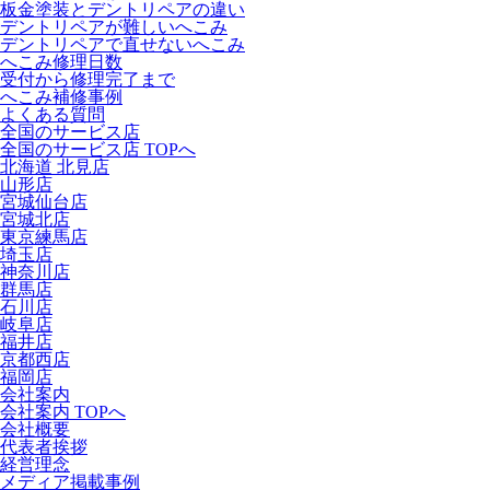
板金塗装とデントリペアの違い
デントリペアが難しいへこみ
デントリペアで直せないへこみ
へこみ修理日数
受付から修理完了まで
へこみ補修事例
よくある質問
全国のサービス店
全国のサービス店 TOPへ
北海道 北見店
山形店
宮城仙台店
宮城北店
東京練馬店
埼玉店
神奈川店
群馬店
石川店
岐阜店
福井店
京都西店
福岡店
会社案内
会社案内 TOPへ
会社概要
代表者挨拶
経営理念
メディア掲載事例