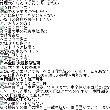
修理代をなるべく安く済ませたい
信頼できる業者に任せたい
どこに依頼すべきか分からない
かなりの台数をお任せしたい
と、お考えの方！
業界最大手の雹害車修理の
実績豊富な
ヘコミ救急隊
に
お任せください！
デントリペア技術で
大切なお車のヘコミを
完璧に直します。
日本全国 大規模修理可
店舗がないエリアでも、ヘコミ救急隊のへイルチームがあなた
の街に拠点を作り、1,000台超えの修理も可能です。
車両保険で安く修理可能
雹害車修理は「車両保険」で直せます。車全体がボコボコにな
ってしまった場合、通常100万円ほどするのですが、車両保険
で5万円程度だけで直せます。
車の価値が下がらない
板金塗装での修理の場合、事故車扱い・修理歴がついてしまい