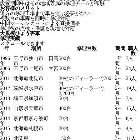
設置期間中はその地域専属の修理チームが常駐
お客様のメリット
遠方の修理工場まで車を運ぶ必要がない
複数台の車両を同時に修理対応
中間マージンカットによる直接価格
修理後の点検・保証も現地で対応
大規模ひょう害車
修理実績
スクロールできます
年
場所
修理台数
期間
職人
数
1996
玉野市狭山市・日高
500台
1年
7人
年
市
間
2006
玉野市上尾市・大宮
500台
2ヶ
24人
年
月
2011
北海道北見市
20社のディーラーで700
6ヶ
25人
年
台
月
2012
茨城県水戸市
40社のディーラーで
6ヶ
19人
年
2,200台
月
2013
埼玉県加須市
50台
3ヶ
7人
年
月
2014
山形県天童市
400台
9ヶ
15人
年
月
2014
京都府京丹波町
70台
3ヶ
8人
年
月
2015
北海道札幌市
20台
1ヶ
4人
年
月
2015
北関東
150台
7ヶ
11人