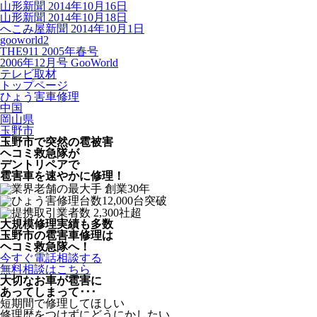
山形新聞 2014年10月16日
山形新聞 2014年10月18日
へこみ屋新聞 2014年10月1日
gooworld2
THE911 2005年春号
2006年12月号 GooWorld
テレビ取材
トップページ
ひょう害車修理
中国
岡山県
玉野市
玉野市で突然の
雹被害
ヘコミ救急隊が
デントリペアで
雹害車を速やかに修理！
大規模修理実績も多数
玉野市の雹害車修理は
ヘコミ救急隊へ！
今すぐ電話相談する
無料相談はこちら
大切なお車が雹害に
あってしまって･･･
短期間で修理してほしい
修理歴をつけずにどうにかしたい