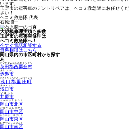
います。
玉野市の雹害車のデントリペアは、ヘコミ救急隊にお任せくだ
さい！
ヘコミ救急隊 代表
石原潤一
大規模修理実績も多数
玉野市の雹害車修理は
ヘコミ救急隊へ！
今すぐ電話相談する
無料相談はこちら
岡山県内の市区町村から探す
あ
あいだぐんにしあわくらそん
英田郡西粟倉村
あかいわし
赤磐市
あさくちぐんさとしょうちょう
浅口郡里庄町
あさくちし
浅口市
いばらし
井原市
おかやましきたく
岡山市北区
おかやましなかく
岡山市中区
おかやましひがしく
岡山市東区
おかやましみなみく
岡山市南区