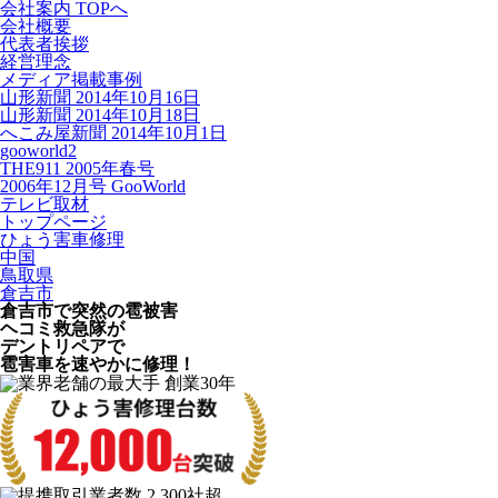
会社案内 TOPへ
会社概要
代表者挨拶
経営理念
メディア掲載事例
山形新聞 2014年10月16日
山形新聞 2014年10月18日
へこみ屋新聞 2014年10月1日
gooworld2
THE911 2005年春号
2006年12月号 GooWorld
テレビ取材
トップページ
ひょう害車修理
中国
鳥取県
倉吉市
倉吉市で突然の
雹被害
ヘコミ救急隊が
デントリペアで
雹害車を速やかに修理！