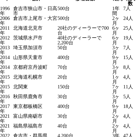
数
1996
倉吉市狭山市・日高
500台
1年
7人
年
市
間
2006
倉吉市上尾市・大宮
500台
2ヶ
24人
年
月
2011
北海道北見市
20社のディーラーで700
6ヶ
25人
年
台
月
2012
茨城県水戸市
40社のディーラーで
6ヶ
19人
年
2,200台
月
2013
埼玉県加須市
50台
3ヶ
7人
年
月
2014
山形県天童市
400台
9ヶ
15人
年
月
2014
京都府京丹波町
70台
3ヶ
8人
年
月
2015
北海道札幌市
20台
1ヶ
4人
年
月
2015
北関東
150台
7ヶ
11人
年
月
2016
秋田県鹿角市
30台
3ヶ
5人
年
月
2017
東京都板橋区
400台
9ヶ
18人
年
月
2021
富山県南砺市
30台
2ヶ
4人
年
月
2021
福島県福島市
40台
2ヶ
4人
年
月
2022
倉吉市・群馬県
4,200台
3年
47人