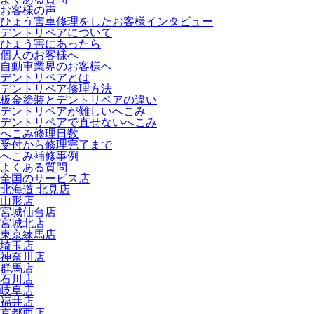
お客様の声
ひょう害車修理をしたお客様インタビュー
デントリペアについて
ひょう害にあったら
個人のお客様へ
自動車業界のお客様へ
デントリペアとは
デントリペア修理方法
板金塗装とデントリペアの違い
デントリペアが難しいへこみ
デントリペアで直せないへこみ
へこみ修理日数
受付から修理完了まで
へこみ補修事例
よくある質問
全国のサービス店
北海道 北見店
山形店
宮城仙台店
宮城北店
東京練馬店
埼玉店
神奈川店
群馬店
石川店
岐阜店
福井店
京都西店