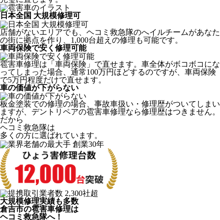
日本全国 大規模修理可
店舗がないエリアでも、ヘコミ救急隊のへイルチームがあなた
の街に拠点を作り、1,000台超えの修理も可能です。
車両保険で安く修理可能
雹害車修理は「車両保険」で直せます。車全体がボコボコにな
ってしまった場合、通常100万円ほどするのですが、車両保険
で5万円程度だけで直せます。
車の価値が下がらない
板金塗装での修理の場合、事故車扱い・修理歴がついてしまい
ますが、デントリペアの雹害車修理なら修理歴はつきません。
だから
ヘコミ救急隊は
多くの方に選ばれています。
大規模修理実績も多数
倉吉市の雹害車修理は
ヘコミ救急隊へ！