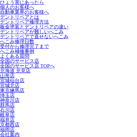
ひょう害にあったら
個人のお客様へ
自動車業界のお客様へ
デントリペアとは
デントリペア修理方法
板金塗装とデントリペアの違い
デントリペアが難しいへこみ
デントリペアで直せないへこみ
へこみ修理日数
受付から修理完了まで
へこみ補修事例
よくある質問
全国のサービス店
全国のサービス店 TOPへ
北海道 北見店
山形店
宮城仙台店
宮城北店
東京練馬店
埼玉店
神奈川店
群馬店
石川店
岐阜店
福井店
京都西店
福岡店
会社案内