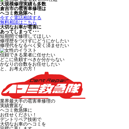
大規模修理実績も多数
倉吉市の雹害車修理は
ヘコミ救急隊へ！
今すぐ電話相談する
無料相談はこちら
大切なお車が雹害に
あってしまって･･･
短期間で修理してほしい
修理歴をつけずにどうにかしたい
修理代をなるべく安く済ませたい
信頼できる業者に任せたい
どこに依頼すべきか分からない
かなりの台数をお任せしたい
と、お考えの方！
業界最大手の雹害車修理の
実績豊富な
ヘコミ救急隊
に
お任せください！
デントリペア技術で
大切なお車のヘコミを
完璧に直します。