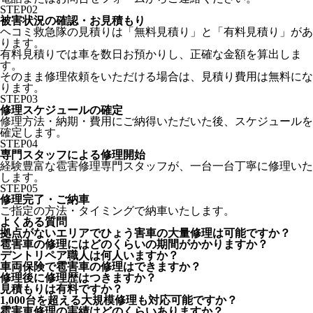
STEP
02
被害状況の確認・お見積もり
ヘコミ救急隊の見積りは「無料見積り」と「有料見積り」があ
ります。
有料見積りでは車を数日お預かりし、正確な金額を算出しま
す。
そのまま修理依頼をいただける場合は、見積り費用は無料にな
ります。
STEP
03
修理スケジュールの確定
修理方法・納期・費用にご納得いただいた後、スケジュールを
確定します。
STEP
04
専門スタッフによる修理開始
経験豊富な雹害修理専門スタッフが、一台一台丁寧に修理いた
します。
STEP
05
修理完了・ご納車
ご指定の方法・タイミングで納車いたします。
よくある質問
拠点がないエリアでひょう害車の大量修理は可能ですか？
雹害車の修理にはどのくらいの期間がかかりますか？
デントリペア職人は何人いますか？
車両保険で雹害車の修理はできますか？
修理後に修理歴はつきますか？
見積もりは有料ですか？
1,000台を超える大規模修理も対応可能ですか？
雹害車修理の実績はどのくらいありますか？