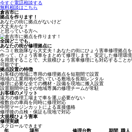
今すぐ電話相談する
無料相談はこちら
倉吉市
に
拠点を作ります！
あなたの街に拠点がないけど
大丈夫かな？
と思っている方へ
全国どこでも、
あなたの街が修理拠点に
ヘコミ救急隊なら大丈夫！あなたの街にひょう害車修理拠点を
作って、ひょう害車をまとめて修理します。安定した修理環境
を用意することで、大規模ひょう害車修理にも対応することが
可能です。
拠点設置の特徴
お客様の地域に専用の修理拠点を短期間で設置
地域の工業用地や空いている敷地を長期レンタル
修理に必要な全ての機材・設備を現地に搬入設置
設置期間中はその地域専属の修理チームが常駐
お客様のメリット
遠方の修理工場まで車を運ぶ必要がない
複数台の車両を同時に修理対応
中間マージンカットによる直接価格
修理後の点検・保証も現地で対応
大規模ひょう害車
修理実績
スクロールできます
年
場所
修理台数
期間
職人