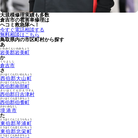
大規模修理実績も多数
倉吉市の雹害車修理は
ヘコミ救急隊へ！
今すぐ電話相談する
無料相談はこちら
鳥取県内の市区町村から探す
あ
いわみぐんいわみちょう
岩美郡岩美町
か
くらよしし
倉吉市
さ
さいはくぐんだいせんちょう
西伯郡大山町
さいはくぐんなんぶちょう
西伯郡南部町
さいはくぐんひえづそん
西伯郡日吉津村
さいはくぐんほうきちょう
西伯郡伯耆町
さかいみなとし
境港市
た
とうはくぐんことうらちょう
東伯郡琴浦町
とうはくぐんほくえいちょう
東伯郡北栄町
とうはくぐんみささちょう