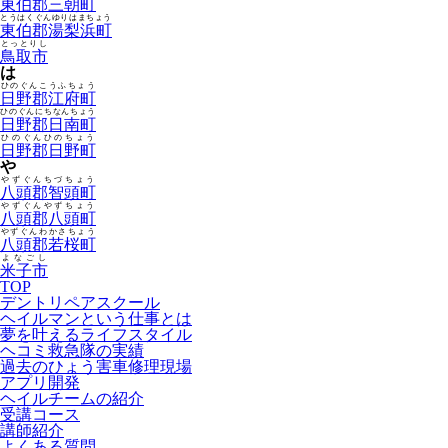
東伯郡三朝町
とうはくぐんゆりはまちょう
東伯郡湯梨浜町
とっとりし
鳥取市
は
ひのぐんこうふちょう
日野郡江府町
ひのぐんにちなんちょう
日野郡日南町
ひのぐんひのちょう
日野郡日野町
や
やずぐんちづちょう
八頭郡智頭町
やずぐんやずちょう
八頭郡八頭町
やずぐんわかさちょう
八頭郡若桜町
よなごし
米子市
TOP
デントリペアスクール
ヘイルマンという仕事とは
夢を叶えるライフスタイル
ヘコミ救急隊の実績
過去のひょう害車修理現場
アプリ開発
ヘイルチームの紹介
受講コース
講師紹介
よくある質問