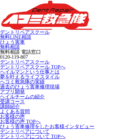
デントリペアスクール
無料LINE相談
ひょう害車
無料相談
無料相談 電話窓口
0120-119-807
デントリペアスクール
デントリペアスクール TOPへ
ヘイルマンという仕事とは
夢を叶えるライフスタイル
ヘコミ救急隊の実績
過去のひょう害車修理現場
アプリ開発
ヘイルチームの紹介
受講コース
講師紹介
よくある質問
お客様の声
お客様の声 TOPへ
ひょう害車修理をしたお客様インタビュー
デントリペアについて
デントリペアについて TOPへ