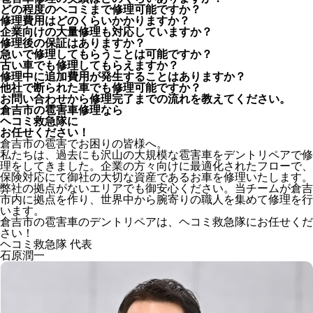
どの程度のヘコミまで修理可能ですか？
修理費用はどのくらいかかりますか？
企業向けの大量修理も対応していますか？
修理後の保証はありますか？
急いで修理してもらうことは可能ですか？
古い車でも修理してもらえますか？
修理中に追加費用が発生することはありますか？
他社で断られた車でも修理可能ですか？
お問い合わせから修理完了までの流れを教えてください。
倉吉市の雹害車修理なら
ヘコミ救急隊
に
お任せください！
倉吉市の雹害でお困りの皆様へ。
私たちは、過去にも沢山の大規模な雹害車をデントリペアで修
理をしてきました。企業の方々向けに最適化されたフローで、
保険対応にて御社の大切な資産であるお車を修理いたします。
弊社の拠点がないエリアでも御安心ください。当チームが倉吉
市内に拠点を作り、世界中から腕寄りの職人を集めて修理を行
います。
倉吉市の雹害車のデントリペアは、ヘコミ救急隊にお任せくだ
さい！
ヘコミ救急隊 代表
石原潤一