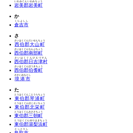
いわみぐんいわみちょう
岩美郡岩美町
か
くらよしし
倉吉市
さ
さいはくぐんだいせんちょう
西伯郡大山町
さいはくぐんなんぶちょう
西伯郡南部町
さいはくぐんひえづそん
西伯郡日吉津村
さいはくぐんほうきちょう
西伯郡伯耆町
さかいみなとし
境港市
た
とうはくぐんことうらちょう
東伯郡琴浦町
とうはくぐんほくえいちょう
東伯郡北栄町
とうはくぐんみささちょう
東伯郡三朝町
とうはくぐんゆりはまちょう
東伯郡湯梨浜町
とっとりし
鳥取市