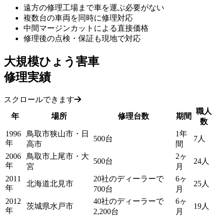
遠方の修理工場まで車を運ぶ必要がない
複数台の車両を同時に修理対応
中間マージンカットによる直接価格
修理後の点検・保証も現地で対応
大規模ひょう害車
修理実績
スクロールできます
職人
年
場所
修理台数
期間
数
1996
鳥取市狭山市・日
1年
500台
7人
年
高市
間
2006
鳥取市上尾市・大
2ヶ
500台
24人
年
宮
月
2011
20社のディーラーで
6ヶ
北海道北見市
25人
年
700台
月
2012
40社のディーラーで
6ヶ
茨城県水戸市
19人
年
2,200台
月