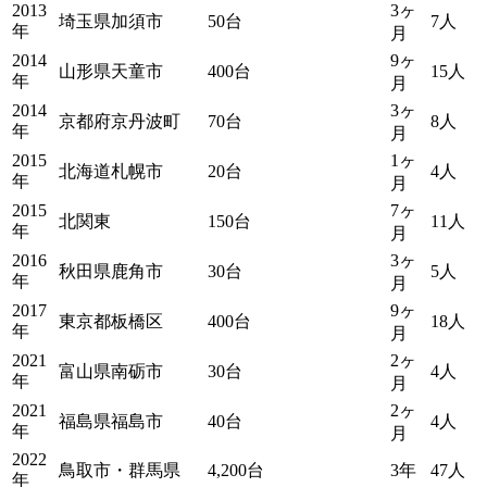
2013
3ヶ
埼玉県加須市
50台
7人
年
月
2014
9ヶ
山形県天童市
400台
15人
年
月
2014
3ヶ
京都府京丹波町
70台
8人
年
月
2015
1ヶ
北海道札幌市
20台
4人
年
月
2015
7ヶ
北関東
150台
11人
年
月
2016
3ヶ
秋田県鹿角市
30台
5人
年
月
2017
9ヶ
東京都板橋区
400台
18人
年
月
2021
2ヶ
富山県南砺市
30台
4人
年
月
2021
2ヶ
福島県福島市
40台
4人
年
月
2022
鳥取市・群馬県
4,200台
3年
47人
年