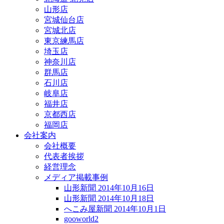
山形店
宮城仙台店
宮城北店
東京練馬店
埼玉店
神奈川店
群馬店
石川店
岐阜店
福井店
京都西店
福岡店
会社案内
会社概要
代表者挨拶
経営理念
メディア掲載事例
山形新聞 2014年10月16日
山形新聞 2014年10月18日
へこみ屋新聞 2014年10月1日
gooworld2