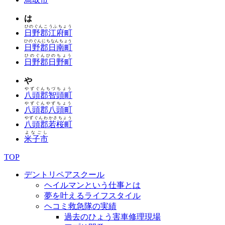
は
ひのぐんこうふちょう
日野郡江府町
ひのぐんにちなんちょう
日野郡日南町
ひのぐんひのちょう
日野郡日野町
や
やずぐんちづちょう
八頭郡智頭町
やずぐんやずちょう
八頭郡八頭町
やずぐんわかさちょう
八頭郡若桜町
よなごし
米子市
TOP
デントリペアスクール
ヘイルマンという仕事とは
夢を叶えるライフスタイル
ヘコミ救急隊の実績
過去のひょう害車修理現場