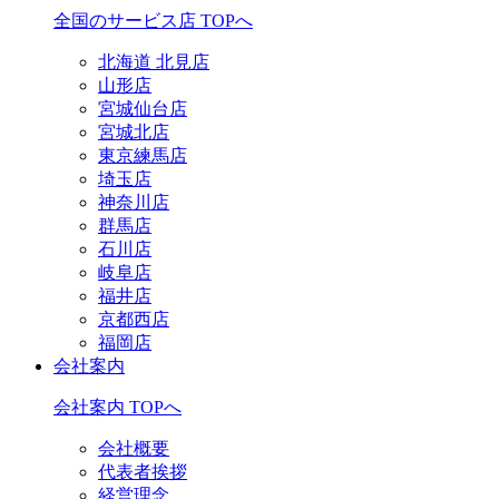
全国のサービス店 TOPへ
北海道 北見店
山形店
宮城仙台店
宮城北店
東京練馬店
埼玉店
神奈川店
群馬店
石川店
岐阜店
福井店
京都西店
福岡店
会社案内
会社案内 TOPへ
会社概要
代表者挨拶
経営理念