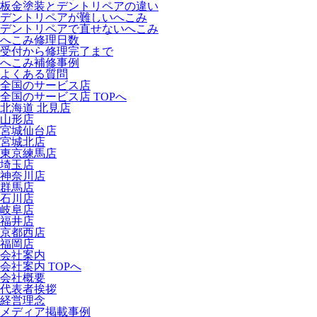
板金塗装とデントリペアの違い
デントリペアが難しいへこみ
デントリペアで直せないへこみ
へこみ修理日数
受付から修理完了まで
へこみ補修事例
よくある質問
全国のサービス店
全国のサービス店 TOPへ
北海道 北見店
山形店
宮城仙台店
宮城北店
東京練馬店
埼玉店
神奈川店
群馬店
石川店
岐阜店
福井店
京都西店
福岡店
会社案内
会社案内 TOPへ
会社概要
代表者挨拶
経営理念
メディア掲載事例