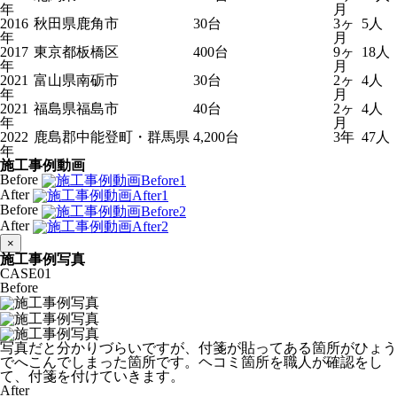
年
月
2016
秋田県鹿角市
30台
3ヶ
5人
年
月
2017
東京都板橋区
400台
9ヶ
18人
年
月
2021
富山県南砺市
30台
2ヶ
4人
年
月
2021
福島県福島市
40台
2ヶ
4人
年
月
2022
鹿島郡中能登町・群馬県
4,200台
3年
47人
年
施工事例動画
Before
After
Before
After
×
施工事例写真
CASE
01
Before
写真だと分かりづらいですが、付箋が貼ってある箇所がひょう
でへこんでしまった箇所です。ヘコミ箇所を職人が確認をし
て、付箋を付けていきます。
After