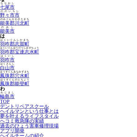
ななおし
七尾市
ののいちし
野々市市
のみぐんかわきたまち
能美郡川北町
のみし
能美市
は
はくいぐんしかまち
羽咋郡志賀町
はくいぐんほうだつしみずちょう
羽咋郡宝達志水町
はくいし
羽咋市
はくさんし
白山市
ほうすぐんあなみずまち
鳳珠郡穴水町
ほうすぐんのとちょう
鳳珠郡能登町
わ
わじまし
輪島市
TOP
デントリペアスクール
ヘイルマンという仕事とは
夢を叶えるライフスタイル
ヘコミ救急隊の実績
過去のひょう害車修理現場
アプリ開発
ヘイルチームの紹介