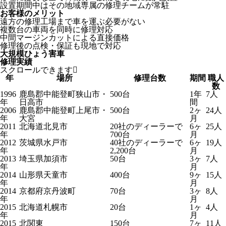
設置期間中はその地域専属の修理チームが常駐
お客様のメリット
遠方の修理工場まで車を運ぶ必要がない
複数台の車両を同時に修理対応
中間マージンカットによる直接価格
修理後の点検・保証も現地で対応
大規模ひょう害車
修理実績
スクロールできます
年
場所
修理台数
期間
職人
数
1996
鹿島郡中能登町狭山市・
500台
1年
7人
年
日高市
間
2006
鹿島郡中能登町上尾市・
500台
2ヶ
24人
年
大宮
月
2011
北海道北見市
20社のディーラーで
6ヶ
25人
年
700台
月
2012
茨城県水戸市
40社のディーラーで
6ヶ
19人
年
2,200台
月
2013
埼玉県加須市
50台
3ヶ
7人
年
月
2014
山形県天童市
400台
9ヶ
15人
年
月
2014
京都府京丹波町
70台
3ヶ
8人
年
月
2015
北海道札幌市
20台
1ヶ
4人
年
月
2015
北関東
150台
7ヶ
11人