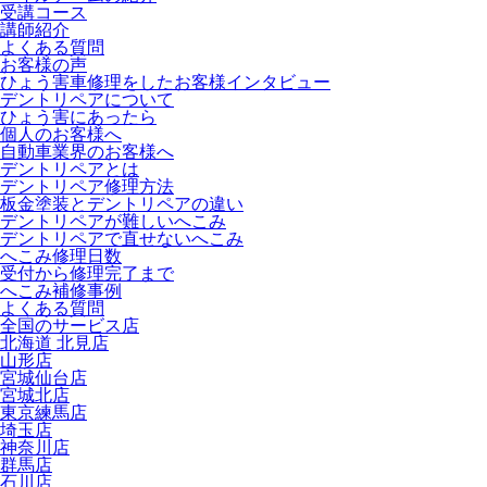
受講コース
講師紹介
よくある質問
お客様の声
ひょう害車修理をしたお客様インタビュー
デントリペアについて
ひょう害にあったら
個人のお客様へ
自動車業界のお客様へ
デントリペアとは
デントリペア修理方法
板金塗装とデントリペアの違い
デントリペアが難しいへこみ
デントリペアで直せないへこみ
へこみ修理日数
受付から修理完了まで
へこみ補修事例
よくある質問
全国のサービス店
北海道 北見店
山形店
宮城仙台店
宮城北店
東京練馬店
埼玉店
神奈川店
群馬店
石川店