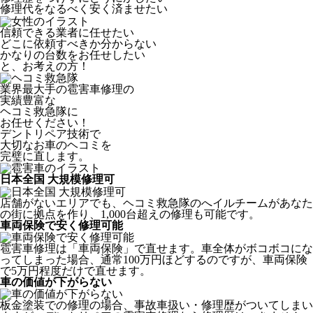
修理代をなるべく安く済ませたい
信頼できる業者に任せたい
どこに依頼すべきか分からない
かなりの台数をお任せしたい
と、お考えの方！
業界最大手の雹害車修理の
実績豊富な
ヘコミ救急隊
に
お任せください！
デントリペア技術で
大切なお車のヘコミを
完璧に直します。
日本全国 大規模修理可
店舗がないエリアでも、ヘコミ救急隊のへイルチームがあなた
の街に拠点を作り、1,000台超えの修理も可能です。
車両保険で安く修理可能
雹害車修理は「車両保険」で直せます。車全体がボコボコにな
ってしまった場合、通常100万円ほどするのですが、車両保険
で5万円程度だけで直せます。
車の価値が下がらない
板金塗装での修理の場合、事故車扱い・修理歴がついてしまい