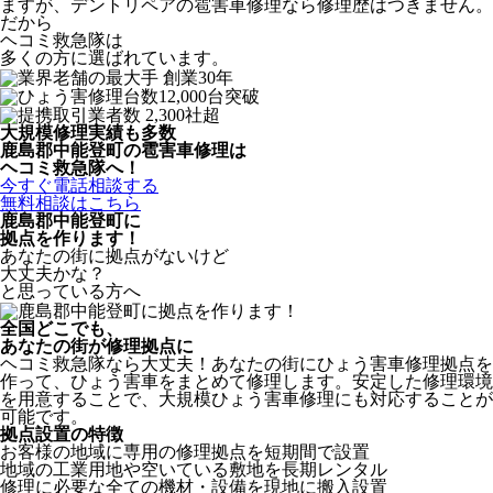
ますが、デントリペアの雹害車修理なら修理歴はつきません。
だから
ヘコミ救急隊は
多くの方に選ばれています。
大規模修理実績も多数
鹿島郡中能登町の雹害車修理は
ヘコミ救急隊へ！
今すぐ電話相談する
無料相談はこちら
鹿島郡中能登町
に
拠点を作ります！
あなたの街に拠点がないけど
大丈夫かな？
と思っている方へ
全国どこでも、
あなたの街が修理拠点に
ヘコミ救急隊なら大丈夫！あなたの街にひょう害車修理拠点を
作って、ひょう害車をまとめて修理します。安定した修理環境
を用意することで、大規模ひょう害車修理にも対応することが
可能です。
拠点設置の特徴
お客様の地域に専用の修理拠点を短期間で設置
地域の工業用地や空いている敷地を長期レンタル
修理に必要な全ての機材・設備を現地に搬入設置