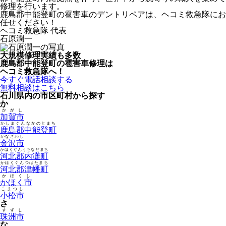
修理を行います。
鹿島郡中能登町の雹害車のデントリペアは、ヘコミ救急隊にお
任せください！
ヘコミ救急隊 代表
石原潤一
大規模修理実績も多数
鹿島郡中能登町の雹害車修理は
ヘコミ救急隊へ！
今すぐ電話相談する
無料相談はこちら
石川県内の市区町村から探す
か
かがし
加賀市
かしまぐんなかのとまち
鹿島郡中能登町
かなざわし
金沢市
かほくぐんうちなだまち
河北郡内灘町
かほくぐんつばたまち
河北郡津幡町
かほくし
かほく市
こまつし
小松市
さ
すずし
珠洲市
な