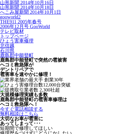
山形新聞 2014年10月16日
山形新聞 2014年10月18日
へこみ屋新聞 2014年10月1日
gooworld2
THE911 2005年春号
2006年12月号 GooWorld
テレビ取材
トップページ
ひょう害車修理
北信越
石川県
鹿島郡中能登町
鹿島郡中能登町で突然の
雹被害
ヘコミ救急隊が
デントリペアで
雹害車を速やかに修理！
大規模修理実績も多数
鹿島郡中能登町の雹害車修理は
ヘコミ救急隊へ！
今すぐ電話相談する
無料相談はこちら
大切なお車が雹害に
あってしまって･･･
短期間で修理してほしい
修理歴をつけずにどうにかしたい