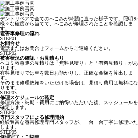
デントリペアで全てのへこみが綺麗に直った様子です。照明を
様々な確度から当てて、へこみが修理されたことを確認しま
す。
雹害車修理の流れ
STEP
01
お問合せ
電話またはお問合せフォームからご連絡ください。
STEP
02
被害状況の確認・お見積もり
ヘコミ救急隊の見積りは「無料見積り」と「有料見積り」があ
ります。
有料見積りでは車を数日お預かりし、正確な金額を算出しま
す。
そのまま修理依頼をいただける場合は、見積り費用は無料にな
ります。
STEP
03
修理スケジュールの確定
修理方法・納期・費用にご納得いただいた後、スケジュールを
確定します。
STEP
04
専門スタッフによる修理開始
経験豊富な雹害修理専門スタッフが、一台一台丁寧に修理いた
します。
STEP
05
修理完了・ご納車