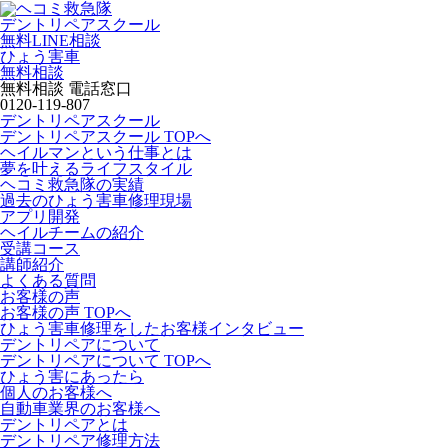
デントリペアスクール
無料LINE相談
ひょう害車
無料相談
無料相談 電話窓口
0120-119-807
デントリペアスクール
デントリペアスクール TOPへ
ヘイルマンという仕事とは
夢を叶えるライフスタイル
ヘコミ救急隊の実績
過去のひょう害車修理現場
アプリ開発
ヘイルチームの紹介
受講コース
講師紹介
よくある質問
お客様の声
お客様の声 TOPへ
ひょう害車修理をしたお客様インタビュー
デントリペアについて
デントリペアについて TOPへ
ひょう害にあったら
個人のお客様へ
自動車業界のお客様へ
デントリペアとは
デントリペア修理方法