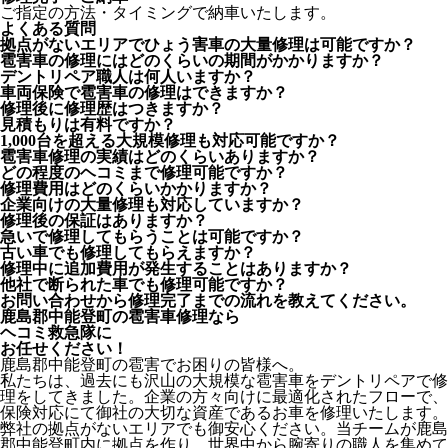
ご指定の方法・タイミングで納車いたします。
よくある質問
拠点がないエリアでひょう害車の大量修理は可能ですか？
雹害車の修理にはどのくらいの期間がかかりますか？
デントリペア職人は何人いますか？
車両保険で雹害車の修理はできますか？
修理後に修理歴はつきますか？
見積もりは有料ですか？
1,000台を超える大規模修理も対応可能ですか？
雹害車修理の実績はどのくらいありますか？
どの程度のヘコミまで修理可能ですか？
修理費用はどのくらいかかりますか？
企業向けの大量修理も対応していますか？
修理後の保証はありますか？
急いで修理してもらうことは可能ですか？
古い車でも修理してもらえますか？
修理中に追加費用が発生することはありますか？
他社で断られた車でも修理可能ですか？
お問い合わせから修理完了までの流れを教えてください。
鹿島郡中能登町の雹害車修理なら
ヘコミ救急隊
に
お任せください！
鹿島郡中能登町の雹害でお困りの皆様へ。
私たちは、過去にも沢山の大規模な雹害車をデントリペアで修
理をしてきました。企業の方々向けに最適化されたフローで、
保険対応にて御社の大切な資産であるお車を修理いたします。
弊社の拠点がないエリアでも御安心ください。当チームが鹿島
郡中能登町内に拠点を作り、世界中から腕寄りの職人を集めて