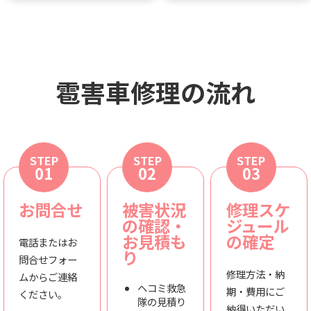
雹害車修理の流れ
STEP
STEP
STEP
01
02
03
お問合せ
被害状況
修理スケ
の確認・
ジュール
お見積も
の確定
電話またはお
り
問合せフォー
修理方法・納
ムからご連絡
ヘコミ救急
期・費用にご
ください。
隊の見積り
納得いただい