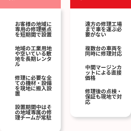
お客様の地域に
遠方の修理工場
専用の修理拠点
まで車を運ぶ必
を短期間で設置
要がない
地域の工業用地
複数台の車両を
や空いている敷
同時に修理対応
地を長期レンタ
ル
中間マージンカ
ットによる直接
修理に必要な全
価格
ての機材・設備
を現地に搬入設
修理後の点検・
置
保証も現地で対
応
設置期間中はそ
の地域専属の修
理チームが常駐