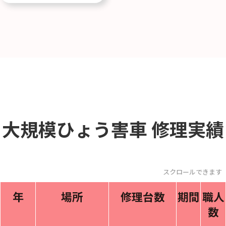
大規模ひょう害車
修理実績
スクロールできま
年
場所
修理台数
期間
職人
数