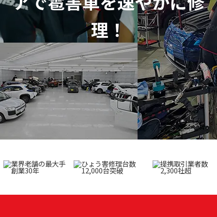
アで
雹害車を速やかに修
理！