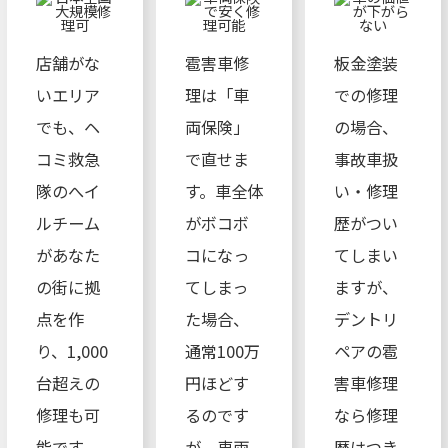
店舗がな
雹害車修
板金塗装
いエリア
理は「車
での修理
でも、ヘ
両保険」
の場合、
コミ救急
で直せま
事故車扱
隊のへイ
す。車全体
い・修理
ルチーム
がボコボ
歴がつい
があなた
コになっ
てしまい
の街に拠
てしまっ
ますが、
点を作
た場合、
デントリ
り、1,000
通常100万
ペアの雹
台超えの
円ほどす
害車修理
修理も可
るのです
なら修理
能です。
が、車両
歴はつき