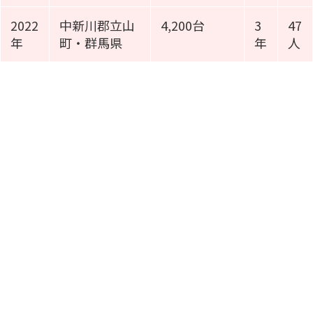
2022
中新川郡立山
4,200台
3
47
年
町・群馬県
年
人
施工事例動画