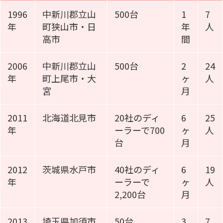
1996
中新川郡立山
500台
1
7
年
町狭山市・日
年
人
高市
間
2006
中新川郡立山
500台
2
24
年
町上尾市・大
ヶ
人
宮
月
2011
北海道北見市
20社のディ
6
25
年
ーラーで700
ヶ
人
台
月
2012
茨城県水戸市
40社のディ
6
19
年
ーラーで
ヶ
人
2,200台
月
2013
埼玉県加須市
50台
3
7