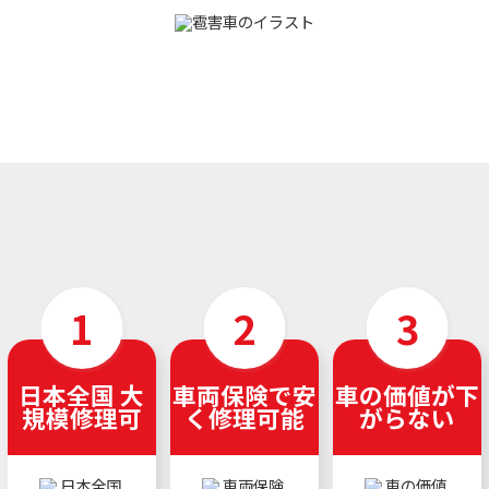
日本全国 大
車両保険で安
車の価値が下
規模修理可
く修理可能
がらない