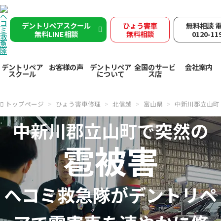
デントリペアスクール
ひょう害車
無料相談 
無料LINE相談
無料相談
0120-11
デントリペア
お客様の声
デントリペア
全国のサービ
会社案内
スクール
について
ス店
トップページ
ひょう害車修理
北信越
富山県
中新川郡立山町
中新川郡立山町で突然の
雹被害
ヘコミ救急隊が
デントリペ