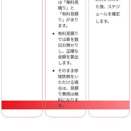
は「無料見
た後、スケジ
積り」と
「有料見積
ュールを確定
り」があり
します。
ます。
有料見積り
では車を数
日お預かり
し、正確な
金額を算出
します。
そのまま修
理依頼をい
ただける場
合は、見積
り費用は無
料になりま
す。