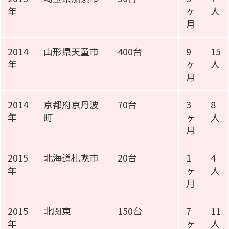
年
ヶ
人
月
2014
山形県天童市
400台
9
15
年
ヶ
人
月
2014
京都府京丹波
70台
3
8
年
町
ヶ
人
月
2015
北海道札幌市
20台
1
4
年
ヶ
人
月
2015
北関東
150台
7
11
年
ヶ
人