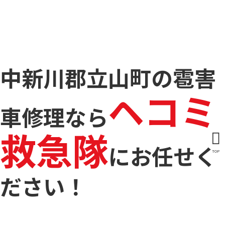
中新川郡立山町の雹害
ヘコミ
車修理なら
救急隊
に
お任せく
TOP
ださい！