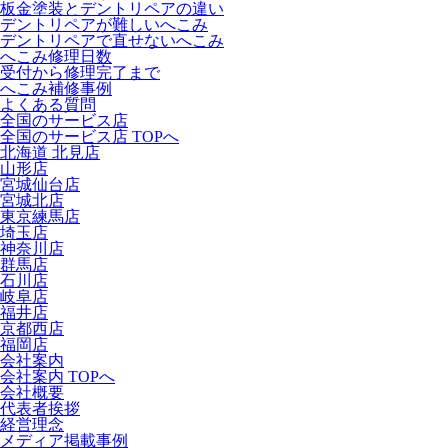
板金塗装とデントリペアの違い
デントリペアが難しいへこみ
デントリペアで直せないへこみ
へこみ修理日数
受付から修理完了まで
へこみ補修事例
よくある質問
全国のサービス店
全国のサービス店 TOPへ
北海道 北見店
山形店
宮城仙台店
宮城北店
東京練馬店
埼玉店
神奈川店
群馬店
石川店
岐阜店
福井店
京都西店
福岡店
会社案内
会社案内 TOPへ
会社概要
代表者挨拶
経営理念
メディア掲載事例