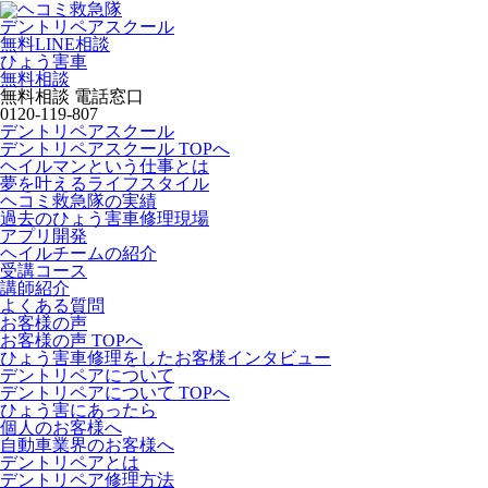
デントリペアスクール
無料LINE相談
ひょう害車
無料相談
無料相談 電話窓口
0120-119-807
デントリペアスクール
デントリペアスクール TOPへ
ヘイルマンという仕事とは
夢を叶えるライフスタイル
ヘコミ救急隊の実績
過去のひょう害車修理現場
アプリ開発
ヘイルチームの紹介
受講コース
講師紹介
よくある質問
お客様の声
お客様の声 TOPへ
ひょう害車修理をしたお客様インタビュー
デントリペアについて
デントリペアについて TOPへ
ひょう害にあったら
個人のお客様へ
自動車業界のお客様へ
デントリペアとは
デントリペア修理方法