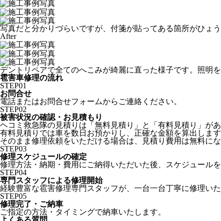
写真だと分かりづらいですが、付箋が貼ってある箇所がひょう
After
デントリペアで全てのへこみが綺麗に直った様子です。照明を
雹害車修理の流れ
STEP
01
お問合せ
電話またはお問合せフォームからご連絡ください。
STEP
02
被害状況の確認・お見積もり
ヘコミ救急隊の見積りは「無料見積り」と「有料見積り」があ
有料見積りでは車を数日お預かりし、正確な金額を算出します
そのまま修理依頼をいただける場合は、見積り費用は無料にな
STEP
03
修理スケジュールの確定
修理方法・納期・費用にご納得いただいた後、スケジュールを
STEP
04
専門スタッフによる修理開始
経験豊富な雹害修理専門スタッフが、一台一台丁寧に修理いた
STEP
05
修理完了・ご納車
ご指定の方法・タイミングで納車いたします。
よくある質問