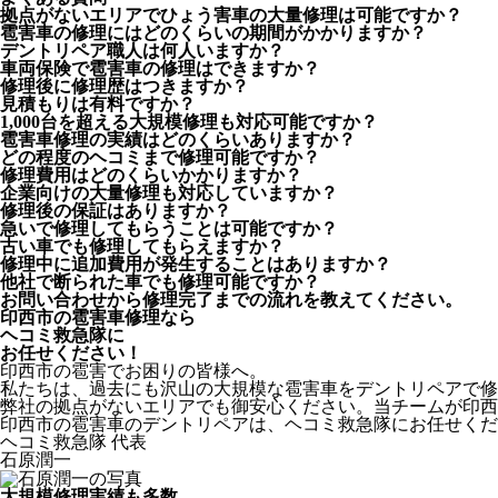
拠点がないエリアでひょう害車の大量修理は可能ですか？
雹害車の修理にはどのくらいの期間がかかりますか？
デントリペア職人は何人いますか？
車両保険で雹害車の修理はできますか？
修理後に修理歴はつきますか？
見積もりは有料ですか？
1,000台を超える大規模修理も対応可能ですか？
雹害車修理の実績はどのくらいありますか？
どの程度のヘコミまで修理可能ですか？
修理費用はどのくらいかかりますか？
企業向けの大量修理も対応していますか？
修理後の保証はありますか？
急いで修理してもらうことは可能ですか？
古い車でも修理してもらえますか？
修理中に追加費用が発生することはありますか？
他社で断られた車でも修理可能ですか？
お問い合わせから修理完了までの流れを教えてください。
印西市の雹害車修理なら
ヘコミ救急隊
に
お任せください！
印西市の雹害でお困りの皆様へ。
私たちは、過去にも沢山の大規模な雹害車をデントリペアで修
弊社の拠点がないエリアでも御安心ください。当チームが印西
印西市の雹害車のデントリペアは、ヘコミ救急隊にお任せくだ
ヘコミ救急隊 代表
石原潤一
大規模修理実績も多数