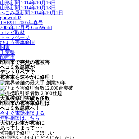
山形新聞 2014年10月16日
山形新聞 2014年10月18日
へこみ屋新聞 2014年10月1日
gooworld2
THE911 2005年春号
2006年12月号 GooWorld
テレビ取材
トップページ
ひょう害車修理
関東
千葉県
印西市
印西市で突然の
雹被害
ヘコミ救急隊が
デントリペアで
雹害車を速やかに修理！
大規模修理実績も多数
印西市の雹害車修理は
ヘコミ救急隊へ！
今すぐ電話相談する
無料相談はこちら
大切なお車が雹害に
あってしまって･･･
短期間で修理してほしい
修理歴をつけずにどうにかしたい