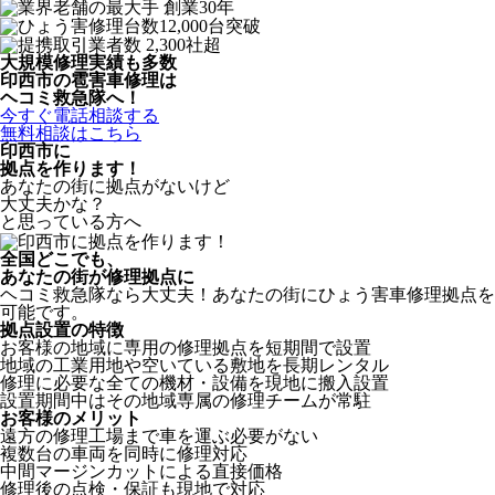
大規模修理実績も多数
印西市の雹害車修理は
ヘコミ救急隊へ！
今すぐ電話相談する
無料相談はこちら
印西市
に
拠点を作ります！
あなたの街に拠点がないけど
大丈夫かな？
と思っている方へ
全国どこでも、
あなたの街が修理拠点に
ヘコミ救急隊なら大丈夫！あなたの街にひょう害車修理拠点を
可能です。
拠点設置の特徴
お客様の地域に専用の修理拠点を短期間で設置
地域の工業用地や空いている敷地を長期レンタル
修理に必要な全ての機材・設備を現地に搬入設置
設置期間中はその地域専属の修理チームが常駐
お客様のメリット
遠方の修理工場まで車を運ぶ必要がない
複数台の車両を同時に修理対応
中間マージンカットによる直接価格
修理後の点検・保証も現地で対応