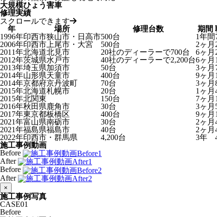
大規模ひょう害車
修理実績
スクロールできます
年
場所
修理台数
期間
1996年
印西市狭山市・日高市
500台
1年間
2006年
印西市上尾市・大宮
500台
2ヶ月
2011年
北海道北見市
20社のディーラーで700台
6ヶ月
2012年
茨城県水戸市
40社のディーラーで2,200台
6ヶ月
2013年
埼玉県加須市
50台
3ヶ月
2014年
山形県天童市
400台
9ヶ月
2014年
京都府京丹波町
70台
3ヶ月
2015年
北海道札幌市
20台
1ヶ月
2015年
北関東
150台
7ヶ月
2016年
秋田県鹿角市
30台
3ヶ月
2017年
東京都板橋区
400台
9ヶ月
2021年
富山県南砺市
30台
2ヶ月
2021年
福島県福島市
40台
2ヶ月
2022年
印西市・群馬県
4,200台
3年
施工事例動画
Before
After
Before
After
×
施工事例写真
CASE
01
Before