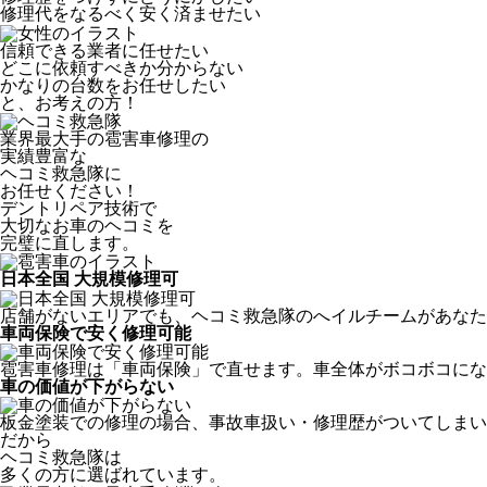
修理代をなるべく安く済ませたい
信頼できる業者に任せたい
どこに依頼すべきか分からない
かなりの台数をお任せしたい
と、お考えの方！
業界最大手の雹害車修理の
実績豊富な
ヘコミ救急隊
に
お任せください！
デントリペア技術で
大切なお車のヘコミを
完璧に直します。
日本全国 大規模修理可
店舗がないエリアでも、ヘコミ救急隊のへイルチームがあなたの
車両保険で安く修理可能
雹害車修理は「車両保険」で直せます。車全体がボコボコにな
車の価値が下がらない
板金塗装での修理の場合、事故車扱い・修理歴がついてしまい
だから
ヘコミ救急隊は
多くの方に選ばれています。