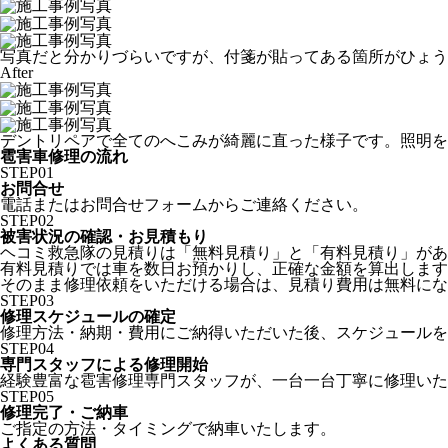
写真だと分かりづらいですが、付箋が貼ってある箇所がひょう
After
デントリペアで全てのへこみが綺麗に直った様子です。照明を
雹害車修理の流れ
STEP
01
お問合せ
電話またはお問合せフォームからご連絡ください。
STEP
02
被害状況の確認・お見積もり
ヘコミ救急隊の見積りは「無料見積り」と「有料見積り」があ
有料見積りでは車を数日お預かりし、正確な金額を算出します
そのまま修理依頼をいただける場合は、見積り費用は無料にな
STEP
03
修理スケジュールの確定
修理方法・納期・費用にご納得いただいた後、スケジュールを
STEP
04
専門スタッフによる修理開始
経験豊富な雹害修理専門スタッフが、一台一台丁寧に修理いた
STEP
05
修理完了・ご納車
ご指定の方法・タイミングで納車いたします。
よくある質問