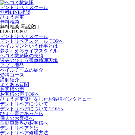
デントリペアスクール
無料LINE相談
ひょう害車
無料相談
無料相談 電話窓口
0120-119-807
デントリペアスクール
デントリペアスクール TOPへ
ヘイルマンという仕事とは
夢を叶えるライフスタイル
ヘコミ救急隊の実績
過去のひょう害車修理現場
アプリ開発
ヘイルチームの紹介
受講コース
講師紹介
よくある質問
お客様の声
お客様の声 TOPへ
ひょう害車修理をしたお客様インタビュー
デントリペアについて
デントリペアについて TOPへ
ひょう害にあったら
個人のお客様へ
自動車業界のお客様へ
デントリペアとは
デントリペア修理方法