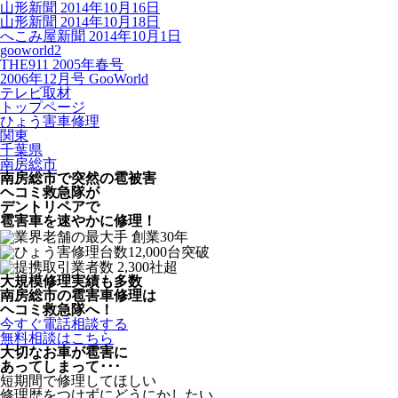
山形新聞 2014年10月16日
山形新聞 2014年10月18日
へこみ屋新聞 2014年10月1日
gooworld2
THE911 2005年春号
2006年12月号 GooWorld
テレビ取材
トップページ
ひょう害車修理
関東
千葉県
南房総市
南房総市で突然の
雹被害
ヘコミ救急隊が
デントリペアで
雹害車を速やかに修理！
大規模修理実績も多数
南房総市の雹害車修理は
ヘコミ救急隊へ！
今すぐ電話相談する
無料相談はこちら
大切なお車が雹害に
あってしまって･･･
短期間で修理してほしい
修理歴をつけずにどうにかしたい