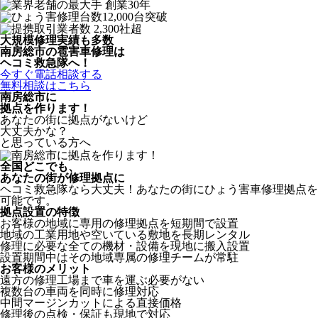
大規模修理実績も多数
南房総市の雹害車修理は
ヘコミ救急隊へ！
今すぐ電話相談する
無料相談はこちら
南房総市
に
拠点を作ります！
あなたの街に拠点がないけど
大丈夫かな？
と思っている方へ
全国どこでも、
あなたの街が修理拠点に
ヘコミ救急隊なら大丈夫！あなたの街にひょう害車修理拠点を
可能です。
拠点設置の特徴
お客様の地域に専用の修理拠点を短期間で設置
地域の工業用地や空いている敷地を長期レンタル
修理に必要な全ての機材・設備を現地に搬入設置
設置期間中はその地域専属の修理チームが常駐
お客様のメリット
遠方の修理工場まで車を運ぶ必要がない
複数台の車両を同時に修理対応
中間マージンカットによる直接価格
修理後の点検・保証も現地で対応