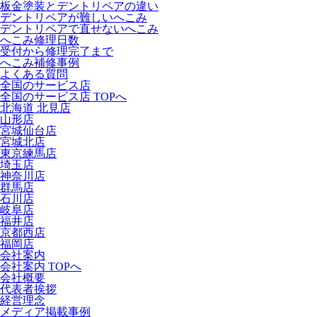
板金塗装とデントリペアの違い
デントリペアが難しいへこみ
デントリペアで直せないへこみ
へこみ修理日数
受付から修理完了まで
へこみ補修事例
よくある質問
全国のサービス店
全国のサービス店 TOPへ
北海道 北見店
山形店
宮城仙台店
宮城北店
東京練馬店
埼玉店
神奈川店
群馬店
石川店
岐阜店
福井店
京都西店
福岡店
会社案内
会社案内 TOPへ
会社概要
代表者挨拶
経営理念
メディア掲載事例