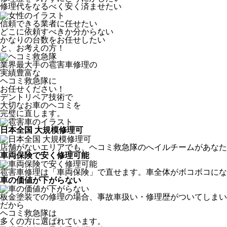
修理代をなるべく安く済ませたい
信頼できる業者に任せたい
どこに依頼すべきか分からない
かなりの台数をお任せしたい
と、お考えの方！
業界最大手の雹害車修理の
実績豊富な
ヘコミ救急隊
に
お任せください！
デントリペア技術で
大切なお車のヘコミを
完璧に直します。
日本全国 大規模修理可
店舗がないエリアでも、ヘコミ救急隊のへイルチームがあなたの
車両保険で安く修理可能
雹害車修理は「車両保険」で直せます。車全体がボコボコにな
車の価値が下がらない
板金塗装での修理の場合、事故車扱い・修理歴がついてしまい
だから
ヘコミ救急隊は
多くの方に選ばれています。