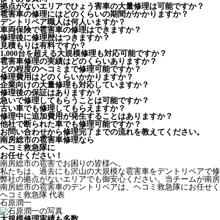
拠点がないエリアでひょう害車の大量修理は可能ですか？
雹害車の修理にはどのくらいの期間がかかりますか？
デントリペア職人は何人いますか？
車両保険で雹害車の修理はできますか？
修理後に修理歴はつきますか？
見積もりは有料ですか？
1,000台を超える大規模修理も対応可能ですか？
雹害車修理の実績はどのくらいありますか？
どの程度のヘコミまで修理可能ですか？
修理費用はどのくらいかかりますか？
企業向けの大量修理も対応していますか？
修理後の保証はありますか？
急いで修理してもらうことは可能ですか？
古い車でも修理してもらえますか？
修理中に追加費用が発生することはありますか？
他社で断られた車でも修理可能ですか？
お問い合わせから修理完了までの流れを教えてください。
南房総市の雹害車修理なら
ヘコミ救急隊
に
お任せください！
南房総市の雹害でお困りの皆様へ。
私たちは、過去にも沢山の大規模な雹害車をデントリペアで修
弊社の拠点がないエリアでも御安心ください。当チームが南房
南房総市の雹害車のデントリペアは、ヘコミ救急隊にお任せく
ヘコミ救急隊 代表
石原潤一
大規模修理実績も多数