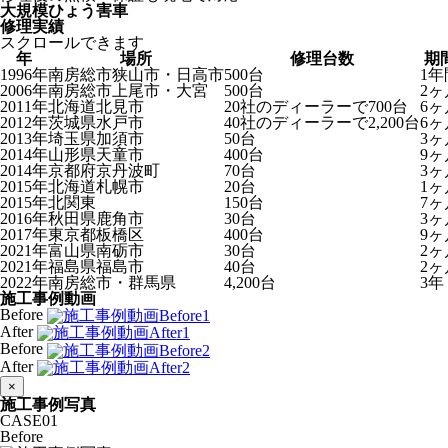
大規模ひょう害車
修理実績
スクロールできます
年
場所
修理台数
期
1996年
南房総市狭山市・日高市
500台
1年
2006年
南房総市上尾市・大宮
500台
2ヶ
2011年
北海道北見市
20社のディーラーで700台
6ヶ
2012年
茨城県水戸市
40社のディーラーで2,200台
6ヶ
2013年
埼玉県加須市
50台
3ヶ
2014年
山形県天童市
400台
9ヶ
2014年
京都府京丹波町
70台
3ヶ
2015年
北海道札幌市
20台
1ヶ
2015年
北関東
150台
7ヶ
2016年
秋田県鹿角市
30台
3ヶ
2017年
東京都板橋区
400台
9ヶ
2021年
富山県南砺市
30台
2ヶ
2021年
福島県福島市
40台
2ヶ
2022年
南房総市・群馬県
4,200台
3年
施工事例動画
Before
After
Before
After
×
施工事例写真
CASE
01
Before