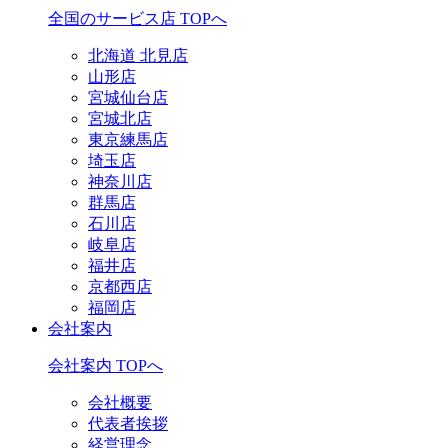
全国のサービス店 TOPへ
北海道 北見店
山形店
宮城仙台店
宮城北店
東京練馬店
埼玉店
神奈川店
群馬店
石川店
岐阜店
福井店
京都西店
福岡店
会社案内
会社案内 TOPへ
会社概要
代表者挨拶
経営理念