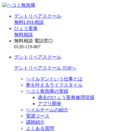
デントリペアスクール
無料LINE相談
ひょう害車
無料相談
無料相談 電話窓口
0120-119-807
デントリペアスクール
デントリペアスクール TOPへ
ヘイルマンという仕事とは
夢を叶えるライフスタイル
ヘコミ救急隊の実績
過去のひょう害車修理現場
アプリ開発
ヘイルチームの紹介
受講コース
講師紹介
よくある質問