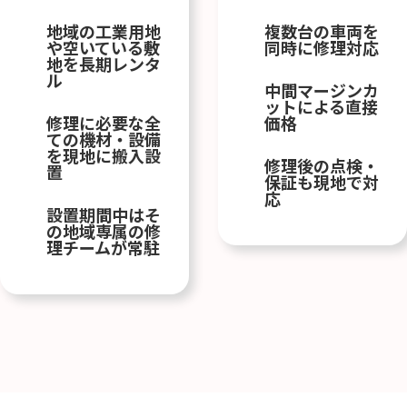
地域の工業用地
複数台の車両を
や空いている敷
同時に修理対応
地を長期レンタ
ル
中間マージンカ
ットによる直接
修理に必要な全
価格
ての機材・設備
を現地に搬入設
修理後の点検・
置
保証も現地で対
応
設置期間中はそ
の地域専属の修
理チームが常駐