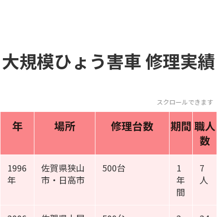
大規模ひょう害車
修理実績
スクロールできま
年
場所
修理台数
期間
職人
数
1996
佐賀県狭山
500台
1
7
年
市・日高市
年
人
間