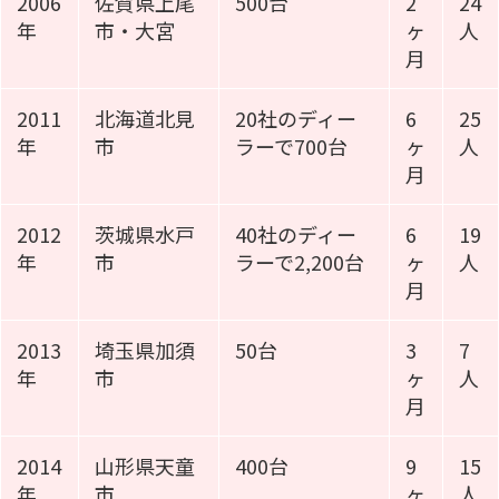
2006
佐賀県上尾
500台
2
24
年
市・大宮
ヶ
人
月
2011
北海道北見
20社のディー
6
25
年
市
ラーで700台
ヶ
人
月
2012
茨城県水戸
40社のディー
6
19
年
市
ラーで2,200台
ヶ
人
月
2013
埼玉県加須
50台
3
7
年
市
ヶ
人
月
2014
山形県天童
400台
9
15
年
市
ヶ
人