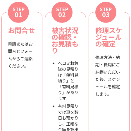
STEP
STEP
STEP
01
02
03
お問合せ
被害状況
修理スケ
の確認・
ジュール
お見積も
の確定
電話またはお
り
問合せフォー
修理方法・納
ムからご連絡
ヘコミ救急
期・費用にご
ください。
隊の見積り
納得いただい
は「無料見
た後、スケジ
積り」と
「有料見積
ュールを確定
り」があり
します。
ます。
有料見積り
では車を数
日お預かり
し、正確な
金額を算出