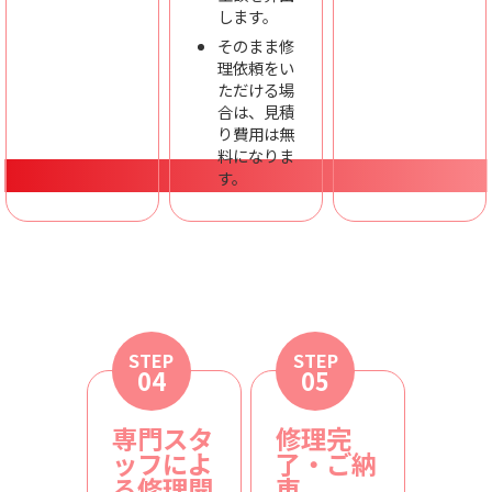
します。
そのまま修
理依頼をい
ただける場
合は、見積
り費用は無
料になりま
す。
STEP
STEP
04
05
専門スタ
修理完
ッフによ
了・ご納
る修理開
車