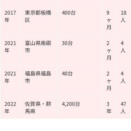
2017
東京都板橋
400台
9
18
年
区
ヶ
人
月
2021
富山県南砺
30台
2
4
年
市
ヶ
人
月
2021
福島県福島
40台
2
4
年
市
ヶ
人
月
2022
佐賀県・群
4,200台
3
47
年
馬県
年
人