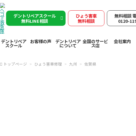
デントリペアスクール
ひょう害車
無料相談 
無料LINE相談
無料相談
0120-11
デントリペア
お客様の声
デントリペア
全国のサービ
会社案内
スクール
について
ス店
トップページ
ひょう害車修理
九州
佐賀県
雹被害
佐賀県で突然の
ヘコミ救急隊が
デントリペ
アで
雹害車を速やかに修