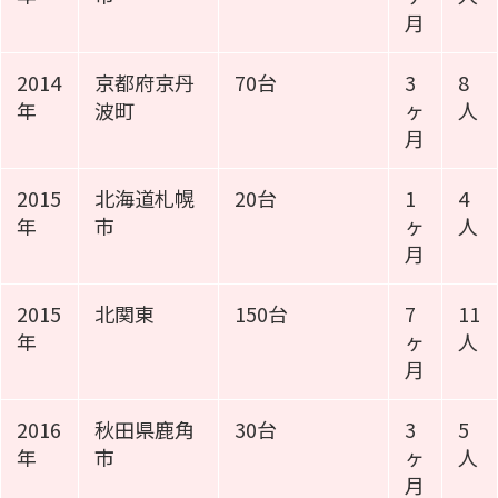
月
2014
京都府京丹
70台
3
8
年
波町
ヶ
人
月
2015
北海道札幌
20台
1
4
年
市
ヶ
人
月
2015
北関東
150台
7
11
年
ヶ
人
月
2016
秋田県鹿角
30台
3
5
年
市
ヶ
人
月