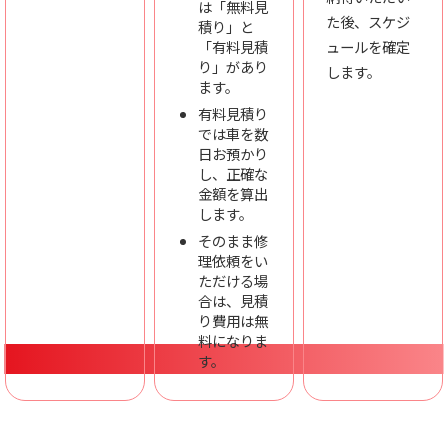
は「無料見
た後、スケジ
積り」と
「有料見積
ュールを確定
り」があり
します。
ます。
有料見積り
では車を数
日お預かり
し、正確な
金額を算出
します。
そのまま修
理依頼をい
ただける場
合は、見積
り費用は無
料になりま
す。