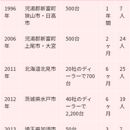
1996
児湯郡新富町
500台
1
7
年
狭山市・日高
年
人
市
間
2006
児湯郡新富町
500台
2
24
年
上尾市・大宮
ヶ
人
月
2011
北海道北見市
20社のディ
6
25
年
ーラーで700
ヶ
人
台
月
2012
茨城県水戸市
40社のディ
6
19
年
ーラーで
ヶ
人
2,200台
月
2013
埼玉県加須市
50台
3
7