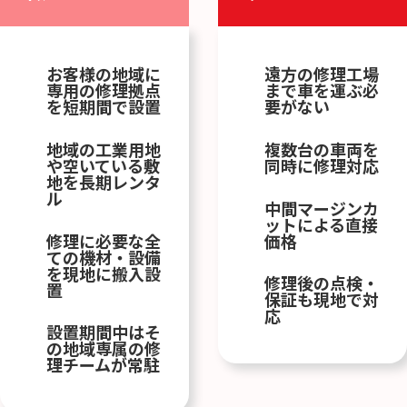
お客様の地域に
遠方の修理工場
専用の修理拠点
まで車を運ぶ必
を短期間で設置
要がない
地域の工業用地
複数台の車両を
や空いている敷
同時に修理対応
地を長期レンタ
ル
中間マージンカ
ットによる直接
修理に必要な全
価格
ての機材・設備
を現地に搬入設
修理後の点検・
置
保証も現地で対
応
設置期間中はそ
の地域専属の修
理チームが常駐