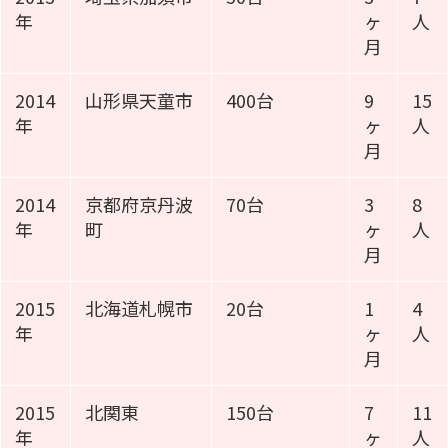
年
ヶ
人
月
2014
山形県天童市
400台
9
15
年
ヶ
人
月
2014
京都府京丹波
70台
3
8
年
町
ヶ
人
月
2015
北海道札幌市
20台
1
4
年
ヶ
人
月
2015
北関東
150台
7
11
年
ヶ
人