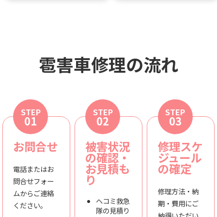
雹害車修理の流れ
STEP
STEP
STEP
01
02
03
お問合せ
被害状況
修理スケ
の確認・
ジュール
お見積も
の確定
電話またはお
り
問合せフォー
修理方法・納
ムからご連絡
ヘコミ救急
期・費用にご
ください。
隊の見積り
納得いただい