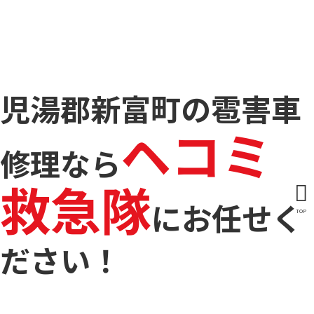
児湯郡新富町の雹害車
ヘコミ
修理なら
救急隊
に
お任せく
TOP
ださい！