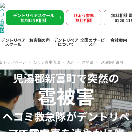
デントリペアスクール
ひょう害車
無料相談 
無料LINE相談
無料相談
0120-11
デントリペア
お客様の声
デントリペア
全国のサービ
会社案内
スクール
について
ス店
トップページ
ひょう害車修理
九州
宮崎県
児湯郡新富町
児湯郡新富町で突然の
雹被害
ヘコミ救急隊が
デントリペ