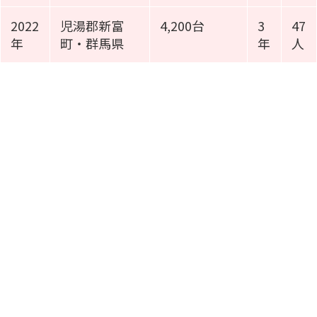
2022
児湯郡新富
4,200台
3
47
年
町・群馬県
年
人
施工事例動画