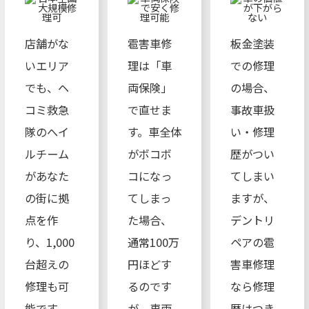
店舗がな
雹害車修
板金塗装
いエリア
理は「車
での修理
でも、ヘ
両保険」
の場合、
コミ救急
で直せま
事故車扱
隊のへイ
す。車全体
い・修理
ルチーム
がボコボ
歴がつい
があなた
コになっ
てしまい
の街に拠
てしまっ
ますが、
点を作
た場合、
デントリ
り、1,000
通常100万
ペアの雹
台超えの
円ほどす
害車修理
修理も可
るのです
なら修理
能です。
が、車両
歴はつき