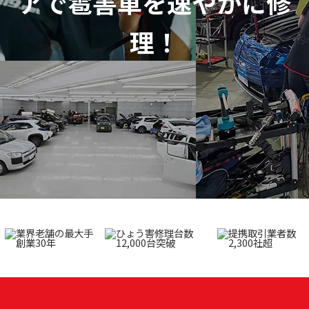
アで
雹害車を速やかに修
理！