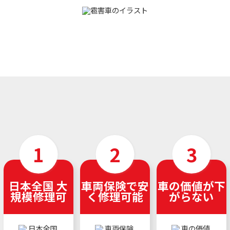
日本全国 大
車両保険で安
車の価値が下
規模修理可
く修理可能
がらない