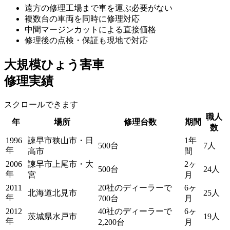
遠方の修理工場まで車を運ぶ必要がない
複数台の車両を同時に修理対応
中間マージンカットによる直接価格
修理後の点検・保証も現地で対応
大規模ひょう害車
修理実績
スクロールできます
職人
年
場所
修理台数
期間
数
1996
諫早市狭山市・日
1年
500台
7人
年
高市
間
2006
諫早市上尾市・大
2ヶ
500台
24人
年
宮
月
2011
20社のディーラーで
6ヶ
北海道北見市
25人
年
700台
月
2012
40社のディーラーで
6ヶ
茨城県水戸市
19人
年
2,200台
月