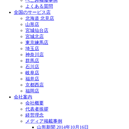
へこみ補修事例
よくある質問
全国のサービス店
北海道 北見店
山形店
宮城仙台店
宮城北店
東京練馬店
埼玉店
神奈川店
群馬店
石川店
岐阜店
福井店
京都西店
福岡店
会社案内
会社概要
代表者挨拶
経営理念
メディア掲載事例
山形新聞 2014年10月16日