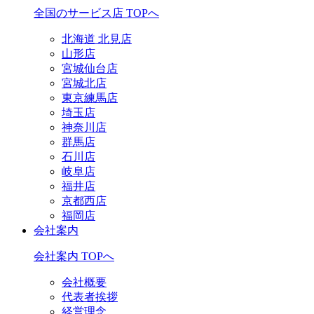
全国のサービス店 TOPへ
北海道 北見店
山形店
宮城仙台店
宮城北店
東京練馬店
埼玉店
神奈川店
群馬店
石川店
岐阜店
福井店
京都西店
福岡店
会社案内
会社案内 TOPへ
会社概要
代表者挨拶
経営理念