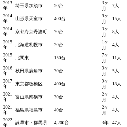
2013
3ヶ
埼玉県加須市
50台
7人
年
月
2014
9ヶ
山形県天童市
400台
15人
年
月
2014
3ヶ
京都府京丹波町
70台
8人
年
月
2015
1ヶ
北海道札幌市
20台
4人
年
月
2015
7ヶ
北関東
150台
11人
年
月
2016
3ヶ
秋田県鹿角市
30台
5人
年
月
2017
9ヶ
東京都板橋区
400台
18人
年
月
2021
2ヶ
富山県南砺市
30台
4人
年
月
2021
2ヶ
福島県福島市
40台
4人
年
月
2022
諫早市・群馬県
4,200台
3年
47人
年