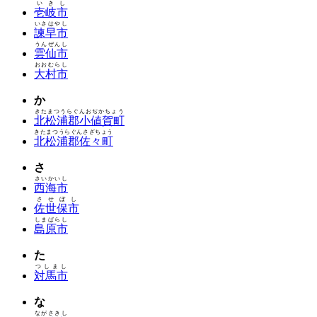
いきし
壱岐市
いさはやし
諫早市
うんぜんし
雲仙市
おおむらし
大村市
か
きたまつうらぐんおぢかちょう
北松浦郡小値賀町
きたまつうらぐんさざちょう
北松浦郡佐々町
さ
さいかいし
西海市
させぼし
佐世保市
しまばらし
島原市
た
つしまし
対馬市
な
ながさきし