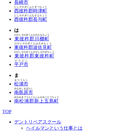
長崎市
にしそのぎぐんとぎつちょう
西彼杵郡時津町
にしそのぎぐんながよちょう
西彼杵郡長与町
は
ひがしそのぎぐんかわたなちょう
東彼杵郡川棚町
ひがしそのぎぐんはさみちょう
東彼杵郡波佐見町
ひがしそのぎぐんひがしそのぎちょう
東彼杵郡東彼杵町
ひらどし
平戸市
ま
まつうらし
松浦市
みなみしまばらし
南島原市
みなみまつうらぐんしんかみごとうちょう
南松浦郡新上五島町
TOP
デントリペアスクール
ヘイルマンという仕事とは