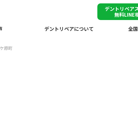
デントリペア
無料LINE
声
デントリペアについて
全国
ケ原町
雹
郡関ケ原町で突然の
が
デントリペアで
雹害車を