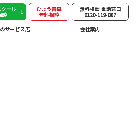
スクール
ひょう害車
無料相談 電話窓口
相談
無料相談
0120-119-807
のサービス店
会社案内
被害
速やかに修理！