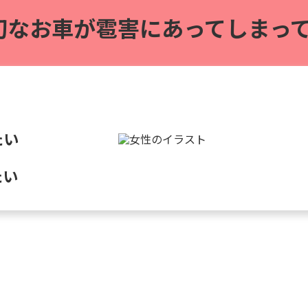
切なお車が雹害に
あってしまって
たい
たい