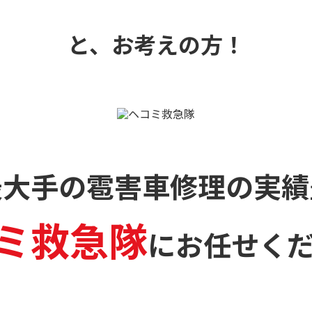
と、お考えの方！
最大手の雹害車修理の
実績
ミ救急隊
に
お任せく