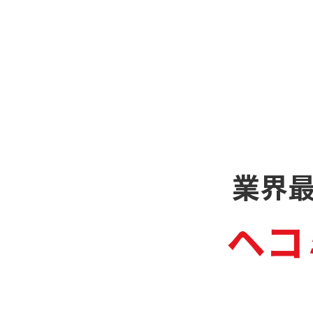
業界
ヘコ