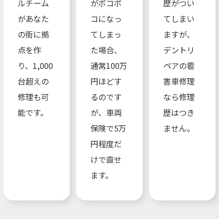
ルチーム
がボコボ
歴がつい
があなた
コになっ
てしまい
の街に拠
てしまっ
ますが、
点を作
た場合、
デントリ
り、1,000
通常100万
ペアの雹
台超えの
円ほどす
害車修理
修理も可
るのです
なら修理
能です。
が、車両
歴はつき
保険で5万
ません。
円程度だ
けで直せ
ます。