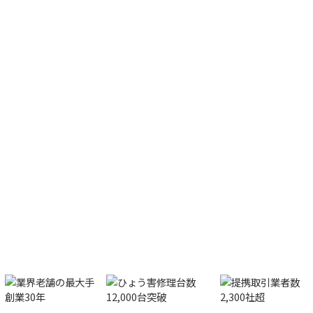
ヘコミ救急隊が
デントリペ
アで
雹害車を速やかに修
理！