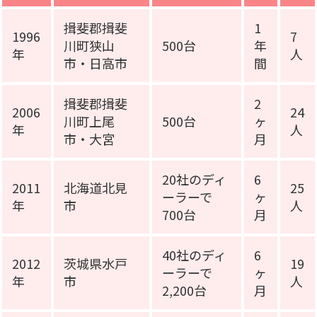
揖斐郡揖斐
1
1996
7
川町狭山
500台
年
年
人
市・日高市
間
揖斐郡揖斐
2
2006
24
川町上尾
500台
ヶ
年
人
市・大宮
月
20社のディ
6
2011
北海道北見
25
ーラーで
ヶ
年
市
人
700台
月
40社のディ
6
2012
茨城県水戸
19
ーラーで
ヶ
年
市
人
2,200台
月