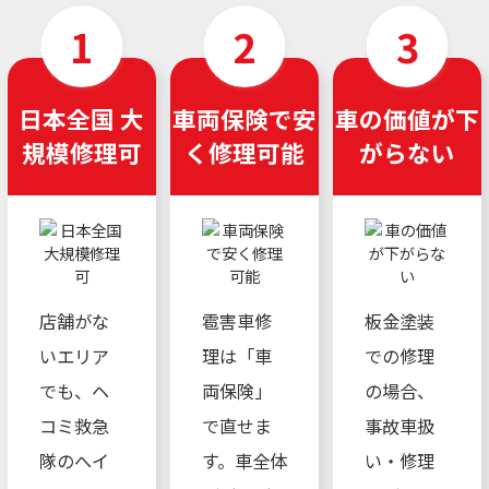
日本全国 大
車両保険で安
車の価値が下
規模修理可
く修理可能
がらない
店舗がな
雹害車修
板金塗装
いエリア
理は「車
での修理
でも、ヘ
両保険」
の場合、
コミ救急
で直せま
事故車扱
隊のへイ
す。車全体
い・修理