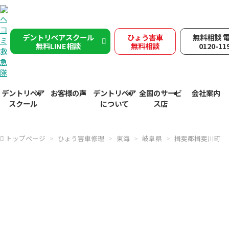
デントリペアスクール
ひょう害車
無料相談 
無料LINE相談
無料相談
0120-11
デントリペア
お客様の声
デントリペア
全国のサービ
会社案内
スクール
について
ス店
トップページ
ひょう害車修理
東海
岐阜県
揖斐郡揖斐川町
揖斐郡揖斐川町で突然の
雹被害