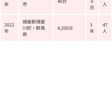
40台
ヶ
年
市
人
月
揖斐郡揖斐
2022
3
47
川町・群馬
4,200台
年
年
人
県
施工事例動画