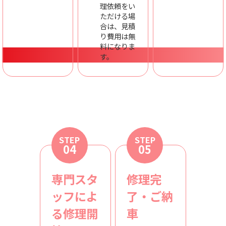
理依頼をい
ただける場
合は、見積
り費用は無
料になりま
す。
STEP
STEP
04
05
専門スタ
修理完
ッフによ
了・ご納
る修理開
車