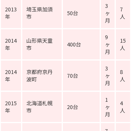
3
2013
埼玉県加須
7
50台
ヶ
年
市
人
月
9
2014
山形県天童
15
400台
ヶ
年
市
人
月
3
2014
京都府京丹
8
70台
ヶ
年
波町
人
月
1
2015
北海道札幌
4
20台
ヶ
年
市
人
月
7