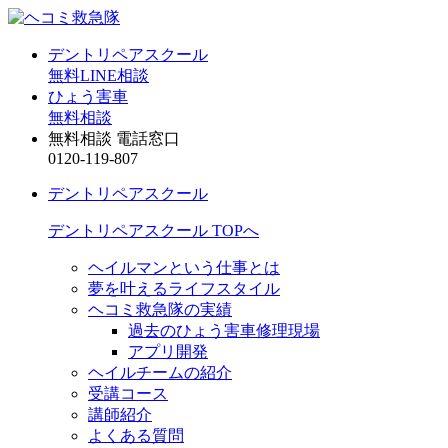
デントリペアスクール
無料LINE相談
ひょう害車
無料相談
無料相談 電話窓口
0120-119-807
デントリペアスクール
デントリペアスクール TOPへ
ヘイルマンという仕事とは
夢を叶えるライフスタイル
ヘコミ救急隊の実績
過去のひょう害車修理現場
アプリ開発
ヘイルチームの紹介
受講コース
講師紹介
よくある質問