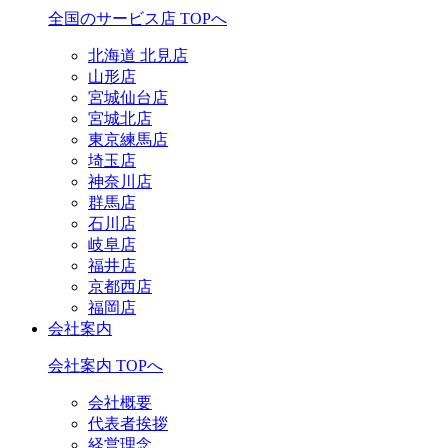
全国のサービス店 TOPへ
北海道 北見店
山形店
宮城仙台店
宮城北店
東京練馬店
埼玉店
神奈川店
群馬店
石川店
岐阜店
福井店
京都西店
福岡店
会社案内
会社案内 TOPへ
会社概要
代表者挨拶
経営理念