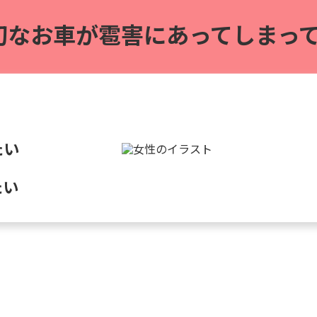
切なお車が雹害に
あってしまって
たい
たい