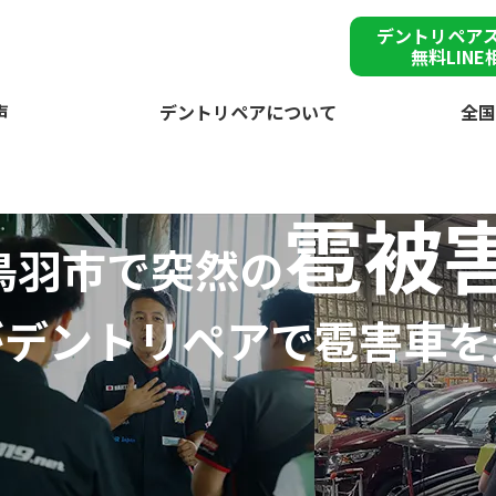
デントリペア
無料LINE
声
デントリペアについて
全国
雹被
鳥羽市で突然の
が
デントリペアで
雹害車を