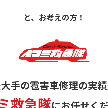
と、お考えの方！
最大手の雹害車修理の
実績
ミ救急隊
に
お任せく