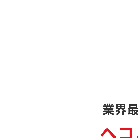
業界
ヘコ