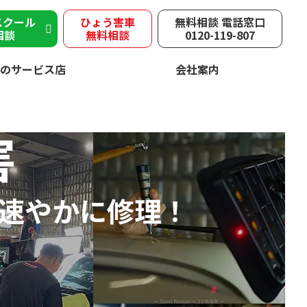
スクール
ひょう害車
無料相談 電話窓口
相談
無料相談
0120-119-807
のサービス店
会社案内
害
速やかに修理！