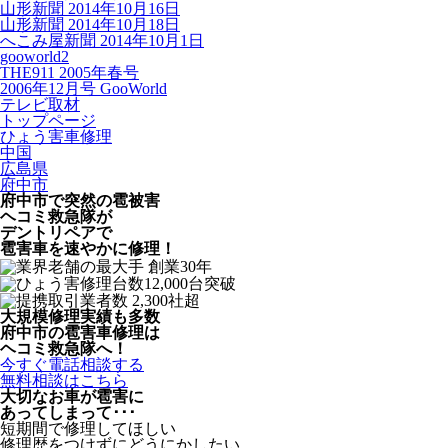
山形新聞 2014年10月16日
山形新聞 2014年10月18日
へこみ屋新聞 2014年10月1日
gooworld2
THE911 2005年春号
2006年12月号 GooWorld
テレビ取材
トップページ
ひょう害車修理
中国
広島県
府中市
府中市で突然の
雹被害
ヘコミ救急隊が
デントリペアで
雹害車を速やかに修理！
大規模修理実績も多数
府中市の雹害車修理は
ヘコミ救急隊へ！
今すぐ電話相談する
無料相談はこちら
大切なお車が雹害に
あってしまって･･･
短期間で修理してほしい
修理歴をつけずにどうにかしたい