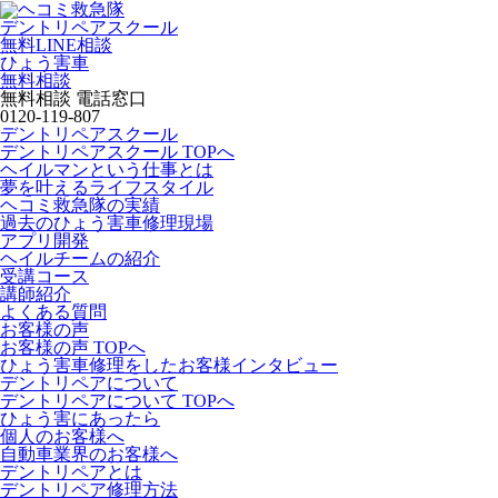
デントリペアスクール
無料LINE相談
ひょう害車
無料相談
無料相談 電話窓口
0120-119-807
デントリペアスクール
デントリペアスクール TOPへ
ヘイルマンという仕事とは
夢を叶えるライフスタイル
ヘコミ救急隊の実績
過去のひょう害車修理現場
アプリ開発
ヘイルチームの紹介
受講コース
講師紹介
よくある質問
お客様の声
お客様の声 TOPへ
ひょう害車修理をしたお客様インタビュー
デントリペアについて
デントリペアについて TOPへ
ひょう害にあったら
個人のお客様へ
自動車業界のお客様へ
デントリペアとは
デントリペア修理方法