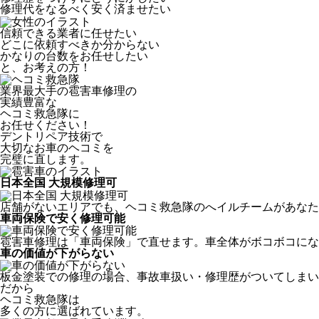
修理代をなるべく安く済ませたい
信頼できる業者に任せたい
どこに依頼すべきか分からない
かなりの台数をお任せしたい
と、お考えの方！
業界最大手の雹害車修理の
実績豊富な
ヘコミ救急隊
に
お任せください！
デントリペア技術で
大切なお車のヘコミを
完璧に直します。
日本全国 大規模修理可
店舗がないエリアでも、ヘコミ救急隊のへイルチームがあなたの
車両保険で安く修理可能
雹害車修理は「車両保険」で直せます。車全体がボコボコにな
車の価値が下がらない
板金塗装での修理の場合、事故車扱い・修理歴がついてしまい
だから
ヘコミ救急隊は
多くの方に選ばれています。