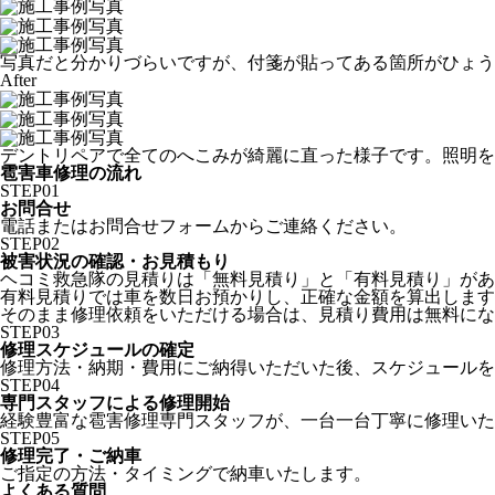
写真だと分かりづらいですが、付箋が貼ってある箇所がひょう
After
デントリペアで全てのへこみが綺麗に直った様子です。照明を
雹害車修理の流れ
STEP
01
お問合せ
電話またはお問合せフォームからご連絡ください。
STEP
02
被害状況の確認・お見積もり
ヘコミ救急隊の見積りは「無料見積り」と「有料見積り」があ
有料見積りでは車を数日お預かりし、正確な金額を算出します
そのまま修理依頼をいただける場合は、見積り費用は無料にな
STEP
03
修理スケジュールの確定
修理方法・納期・費用にご納得いただいた後、スケジュールを
STEP
04
専門スタッフによる修理開始
経験豊富な雹害修理専門スタッフが、一台一台丁寧に修理いた
STEP
05
修理完了・ご納車
ご指定の方法・タイミングで納車いたします。
よくある質問