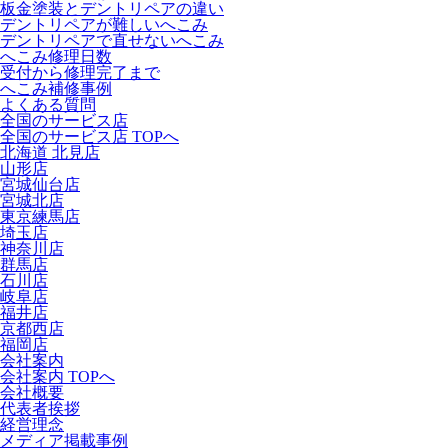
板金塗装とデントリペアの違い
デントリペアが難しいへこみ
デントリペアで直せないへこみ
へこみ修理日数
受付から修理完了まで
へこみ補修事例
よくある質問
全国のサービス店
全国のサービス店 TOPへ
北海道 北見店
山形店
宮城仙台店
宮城北店
東京練馬店
埼玉店
神奈川店
群馬店
石川店
岐阜店
福井店
京都西店
福岡店
会社案内
会社案内 TOPへ
会社概要
代表者挨拶
経営理念
メディア掲載事例