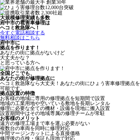
大規模修理実績も多数
府中市の雹害車修理は
ヘコミ救急隊へ！
今すぐ電話相談する
無料相談はこちら
府中市
に
拠点を作ります！
あなたの街に拠点がないけど
大丈夫かな？
と思っている方へ
全国どこでも、
あなたの街が修理拠点に
ヘコミ救急隊なら大丈夫！あなたの街にひょう害車修理拠点を
可能です。
拠点設置の特徴
お客様の地域に専用の修理拠点を短期間で設置
地域の工業用地や空いている敷地を長期レンタル
修理に必要な全ての機材・設備を現地に搬入設置
設置期間中はその地域専属の修理チームが常駐
お客様のメリット
遠方の修理工場まで車を運ぶ必要がない
複数台の車両を同時に修理対応
中間マージンカットによる直接価格
修理後の点検・保証も現地で対応