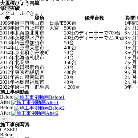
大規模ひょう害車
修理実績
スクロールできます
年
場所
修理台数
期間
1996年
府中市狭山市・日高市
500台
1年間
2006年
府中市上尾市・大宮
500台
2ヶ月
2011年
北海道北見市
20社のディーラーで700台
6ヶ月
2012年
茨城県水戸市
40社のディーラーで2,200台
6ヶ月
2013年
埼玉県加須市
50台
3ヶ月
2014年
山形県天童市
400台
9ヶ月
2014年
京都府京丹波町
70台
3ヶ月
2015年
北海道札幌市
20台
1ヶ月
2015年
北関東
150台
7ヶ月
2016年
秋田県鹿角市
30台
3ヶ月
2017年
東京都板橋区
400台
9ヶ月
2021年
富山県南砺市
30台
2ヶ月
2021年
福島県福島市
40台
2ヶ月
2022年
府中市・群馬県
4,200台
3年
施工事例動画
Before
After
Before
After
×
施工事例写真
CASE
01
Before