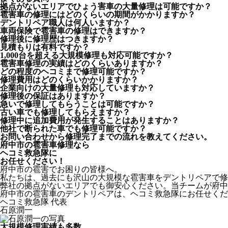
拠点がないエリアでひょう害車の大量修理は可能ですか？
雹害車の修理にはどのくらいの期間がかかりますか？
デントリペア職人は何人いますか？
車両保険で雹害車の修理はできますか？
修理後に修理歴はつきますか？
見積もりは有料ですか？
1,000台を超える大規模修理も対応可能ですか？
雹害車修理の実績はどのくらいありますか？
どの程度のヘコミまで修理可能ですか？
修理費用はどのくらいかかりますか？
企業向けの大量修理も対応していますか？
修理後の保証はありますか？
急いで修理してもらうことは可能ですか？
古い車でも修理してもらえますか？
修理中に追加費用が発生することはありますか？
他社で断られた車でも修理可能ですか？
お問い合わせから修理完了までの流れを教えてください。
府中市の雹害車修理なら
ヘコミ救急隊
に
お任せください！
府中市の雹害でお困りの皆様へ。
私たちは、過去にも沢山の大規模な雹害車をデントリペアで修
弊社の拠点がないエリアでも御安心ください。当チームが府中
府中市の雹害車のデントリペアは、ヘコミ救急隊にお任せくだ
ヘコミ救急隊 代表
石原潤一
大規模修理実績も多数