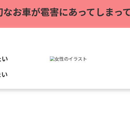
切なお車が雹害に
あってしまって
たい
たい