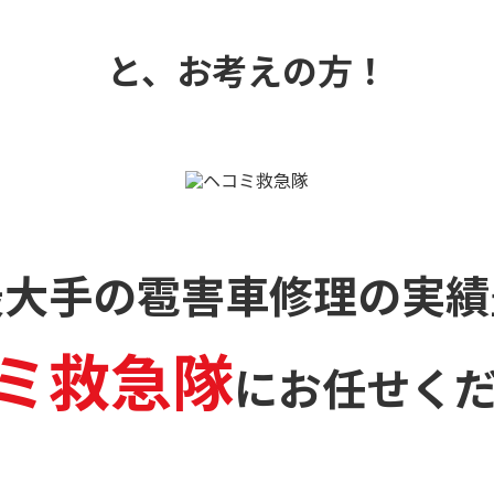
と、お考えの方！
最大手の雹害車修理の
実績
ミ救急隊
に
お任せく