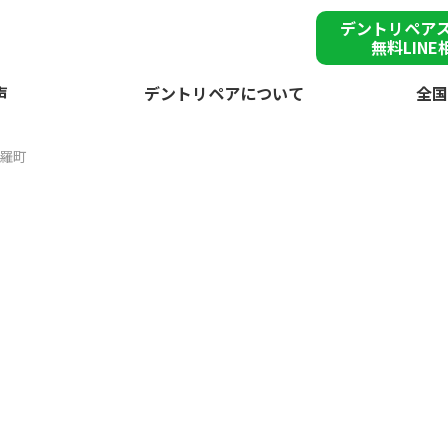
デントリペア
無料LINE
声
デントリペアについて
全国
羅町
雹
郡世羅町で突然の
が
デントリペアで
雹害車を