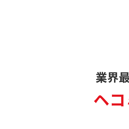
業界
ヘコ