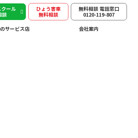
スクール
ひょう害車
無料相談 電話窓口
相談
無料相談
0120-119-807
のサービス店
会社案内
被害
速やかに修理！