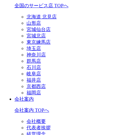
全国のサービス店 TOPへ
北海道 北見店
山形店
宮城仙台店
宮城北店
東京練馬店
埼玉店
神奈川店
群馬店
石川店
岐阜店
福井店
京都西店
福岡店
会社案内
会社案内 TOPへ
会社概要
代表者挨拶
経営理念