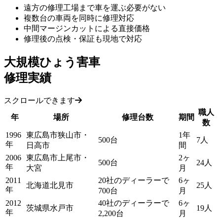
遠方の修理工場まで車を運ぶ必要がない
複数台の車両を同時に修理対応
中間マージンカットによる直接価格
修理後の点検・保証も現地で対応
大規模ひょう害車
修理実績
スクロールできます
職人
年
場所
修理台数
期間
数
1996
東広島市狭山市・
1年
500台
7人
年
日高市
間
2006
東広島市上尾市・
2ヶ
500台
24人
年
大宮
月
2011
20社のディーラーで
6ヶ
北海道北見市
25人
年
700台
月
2012
40社のディーラーで
6ヶ
茨城県水戸市
19人
年
2,200台
月