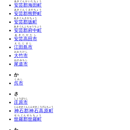
あきぐんかいたちょう
安芸郡海田町
あきぐんくまのちょう
安芸郡熊野町
あきぐんさかちょう
安芸郡坂町
あきぐんふちゅうちょう
安芸郡府中町
あきたかたし
安芸高田市
えたじまし
江田島市
おおたけし
大竹市
おのみちし
尾道市
か
くれし
呉市
さ
しょうばらし
庄原市
じんせきぐんじんせきこうげんちょう
神石郡神石高原町
せらぐんせらちょう
世羅郡世羅町
た