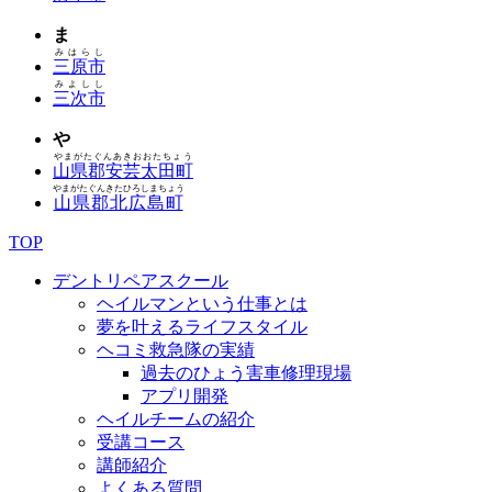
ま
みはらし
三原市
みよしし
三次市
や
やまがたぐんあきおおたちょう
山県郡安芸太田町
やまがたぐんきたひろしまちょう
山県郡北広島町
TOP
デントリペアスクール
ヘイルマンという仕事とは
夢を叶えるライフスタイル
ヘコミ救急隊の実績
過去のひょう害車修理現場
アプリ開発
ヘイルチームの紹介
受講コース
講師紹介
よくある質問