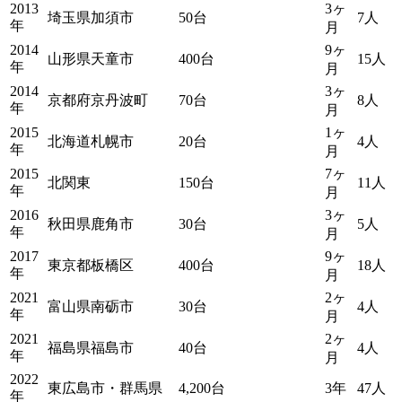
2013
3ヶ
埼玉県加須市
50台
7人
年
月
2014
9ヶ
山形県天童市
400台
15人
年
月
2014
3ヶ
京都府京丹波町
70台
8人
年
月
2015
1ヶ
北海道札幌市
20台
4人
年
月
2015
7ヶ
北関東
150台
11人
年
月
2016
3ヶ
秋田県鹿角市
30台
5人
年
月
2017
9ヶ
東京都板橋区
400台
18人
年
月
2021
2ヶ
富山県南砺市
30台
4人
年
月
2021
2ヶ
福島県福島市
40台
4人
年
月
2022
東広島市・群馬県
4,200台
3年
47人
年