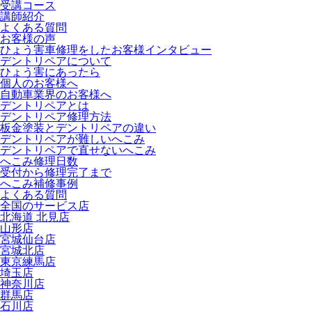
受講コース
講師紹介
よくある質問
お客様の声
ひょう害車修理をしたお客様インタビュー
デントリペアについて
ひょう害にあったら
個人のお客様へ
自動車業界のお客様へ
デントリペアとは
デントリペア修理方法
板金塗装とデントリペアの違い
デントリペアが難しいへこみ
デントリペアで直せないへこみ
へこみ修理日数
受付から修理完了まで
へこみ補修事例
よくある質問
全国のサービス店
北海道 北見店
山形店
宮城仙台店
宮城北店
東京練馬店
埼玉店
神奈川店
群馬店
石川店