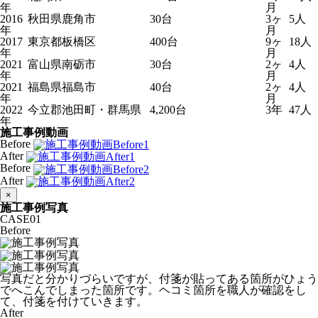
年
月
2016
秋田県鹿角市
30台
3ヶ
5人
年
月
2017
東京都板橋区
400台
9ヶ
18人
年
月
2021
富山県南砺市
30台
2ヶ
4人
年
月
2021
福島県福島市
40台
2ヶ
4人
年
月
2022
今立郡池田町・群馬県
4,200台
3年
47人
年
施工事例動画
Before
After
Before
After
×
施工事例写真
CASE
01
Before
写真だと分かりづらいですが、付箋が貼ってある箇所がひょう
でへこんでしまった箇所です。ヘコミ箇所を職人が確認をし
て、付箋を付けていきます。
After