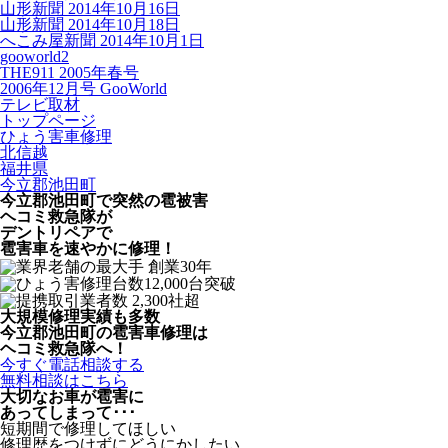
山形新聞 2014年10月16日
山形新聞 2014年10月18日
へこみ屋新聞 2014年10月1日
gooworld2
THE911 2005年春号
2006年12月号 GooWorld
テレビ取材
トップページ
ひょう害車修理
北信越
福井県
今立郡池田町
今立郡池田町で突然の
雹被害
ヘコミ救急隊が
デントリペアで
雹害車を速やかに修理！
大規模修理実績も多数
今立郡池田町の雹害車修理は
ヘコミ救急隊へ！
今すぐ電話相談する
無料相談はこちら
大切なお車が雹害に
あってしまって･･･
短期間で修理してほしい
修理歴をつけずにどうにかしたい