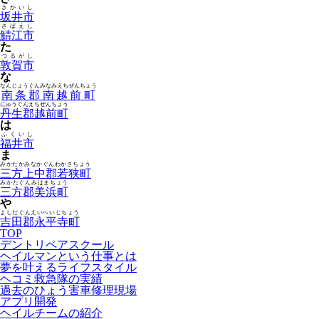
さかいし
坂井市
さばえし
鯖江市
た
つるがし
敦賀市
な
なんじょうぐんみなみえちぜんちょう
南条郡南越前町
にゅうぐんえちぜんちょう
丹生郡越前町
は
ふくいし
福井市
ま
みかたかみなかぐんわかさちょう
三方上中郡若狭町
みかたぐんみはまちょう
三方郡美浜町
や
よしだぐんえいへいじちょう
吉田郡永平寺町
TOP
デントリペアスクール
ヘイルマンという仕事とは
夢を叶えるライフスタイル
ヘコミ救急隊の実績
過去のひょう害車修理現場
アプリ開発
ヘイルチームの紹介