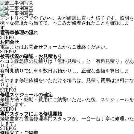
デントリペアで全てのへこみが綺麗に直った様子です。照明を
様々な確度から当てて、へこみが修理されたことを確認しま
す。
雹害車修理の流れ
STEP
01
お問合せ
電話またはお問合せフォームからご連絡ください。
STEP
02
被害状況の確認・お見積もり
ヘコミ救急隊の見積りは「無料見積り」と「有料見積り」があ
ります。
有料見積りでは車を数日お預かりし、正確な金額を算出しま
す。
そのまま修理依頼をいただける場合は、見積り費用は無料にな
ります。
STEP
03
修理スケジュールの確定
修理方法・納期・費用にご納得いただいた後、スケジュールを
確定します。
STEP
04
専門スタッフによる修理開始
経験豊富な雹害修理専門スタッフが、一台一台丁寧に修理いた
します。
STEP
05
修理完了・ご納車