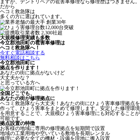
ますが、デントリペアの雹害車修理なら修理歴はつきません。
だから
ヘコミ救急隊は
多くの方に選ばれています。
大規模修理実績も多数
今立郡池田町の雹害車修理は
ヘコミ救急隊へ！
今すぐ電話相談する
無料相談はこちら
今立郡池田町
に
拠点を作ります！
あなたの街に拠点がないけど
大丈夫かな？
と思っている方へ
全国どこでも、
あなたの街が修理拠点に
ヘコミ救急隊なら大丈夫！あなたの街にひょう害車修理拠点を
作って、ひょう害車をまとめて修理します。安定した修理環境
を用意することで、大規模ひょう害車修理にも対応することが
可能です。
拠点設置の特徴
お客様の地域に専用の修理拠点を短期間で設置
地域の工業用地や空いている敷地を長期レンタル
修理に必要な全ての機材・設備を現地に搬入設置