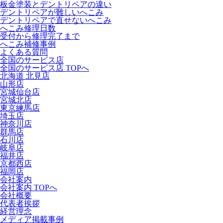
板金塗装とデントリペアの違い
デントリペアが難しいへこみ
デントリペアで直せないへこみ
へこみ修理日数
受付から修理完了まで
へこみ補修事例
よくある質問
全国のサービス店
全国のサービス店 TOPへ
北海道 北見店
山形店
宮城仙台店
宮城北店
東京練馬店
埼玉店
神奈川店
群馬店
石川店
岐阜店
福井店
京都西店
福岡店
会社案内
会社案内 TOPへ
会社概要
代表者挨拶
経営理念
メディア掲載事例