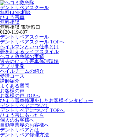
デントリペアスクール
無料LINE相談
ひょう害車
無料相談
無料相談 電話窓口
0120-119-807
デントリペアスクール
デントリペアスクール TOPへ
ヘイルマンという仕事とは
夢を叶えるライフスタイル
ヘコミ救急隊の実績
過去のひょう害車修理現場
アプリ開発
ヘイルチームの紹介
受講コース
講師紹介
よくある質問
お客様の声
お客様の声 TOPへ
ひょう害車修理をしたお客様インタビュー
デントリペアについて
デントリペアについて TOPへ
ひょう害にあったら
個人のお客様へ
自動車業界のお客様へ
デントリペアとは
デントリペア修理方法