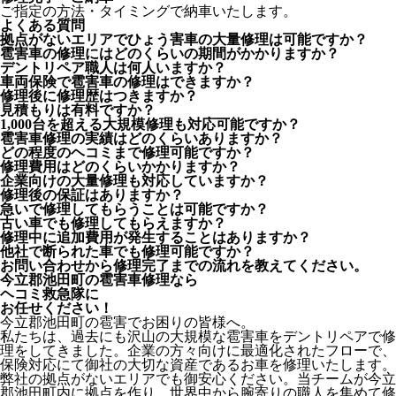
ご指定の方法・タイミングで納車いたします。
よくある質問
拠点がないエリアでひょう害車の大量修理は可能ですか？
雹害車の修理にはどのくらいの期間がかかりますか？
デントリペア職人は何人いますか？
車両保険で雹害車の修理はできますか？
修理後に修理歴はつきますか？
見積もりは有料ですか？
1,000台を超える大規模修理も対応可能ですか？
雹害車修理の実績はどのくらいありますか？
どの程度のヘコミまで修理可能ですか？
修理費用はどのくらいかかりますか？
企業向けの大量修理も対応していますか？
修理後の保証はありますか？
急いで修理してもらうことは可能ですか？
古い車でも修理してもらえますか？
修理中に追加費用が発生することはありますか？
他社で断られた車でも修理可能ですか？
お問い合わせから修理完了までの流れを教えてください。
今立郡池田町の雹害車修理なら
ヘコミ救急隊
に
お任せください！
今立郡池田町の雹害でお困りの皆様へ。
私たちは、過去にも沢山の大規模な雹害車をデントリペアで修
理をしてきました。企業の方々向けに最適化されたフローで、
保険対応にて御社の大切な資産であるお車を修理いたします。
弊社の拠点がないエリアでも御安心ください。当チームが今立
郡池田町内に拠点を作り、世界中から腕寄りの職人を集めて修