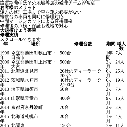
設置期間中はその地域専属の修理チームが常駐
お客様のメリット
遠方の修理工場まで車を運ぶ必要がない
複数台の車両を同時に修理対応
中間マージンカットによる直接価格
修理後の点検・保証も現地で対応
大規模ひょう害車
修理実績
スクロールできます
年
場所
修理台数
期間
職人
数
1996
今立郡池田町狭山市・
500台
1年
7人
年
日高市
間
2006
今立郡池田町上尾市・
500台
2ヶ
24人
年
大宮
月
2011
北海道北見市
20社のディーラーで
6ヶ
25人
年
700台
月
2012
茨城県水戸市
40社のディーラーで
6ヶ
19人
年
2,200台
月
2013
埼玉県加須市
50台
3ヶ
7人
年
月
2014
山形県天童市
400台
9ヶ
15人
年
月
2014
京都府京丹波町
70台
3ヶ
8人
年
月
2015
北海道札幌市
20台
1ヶ
4人
年
月
2015
北関東
150台
7ヶ
11人