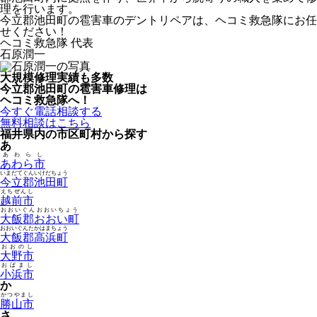
理を行います。
今立郡池田町の雹害車のデントリペアは、ヘコミ救急隊にお任
せください！
ヘコミ救急隊 代表
石原潤一
大規模修理実績も多数
今立郡池田町の雹害車修理は
ヘコミ救急隊へ！
今すぐ電話相談する
無料相談はこちら
福井県内の市区町村から探す
あ
あわらし
あわら市
いまだてぐんいけだちょう
今立郡池田町
えちぜんし
越前市
おおいぐんおおいちょう
大飯郡おおい町
おおいぐんたかはまちょう
大飯郡高浜町
おおのし
大野市
おばまし
小浜市
か
かつやまし
勝山市
さ