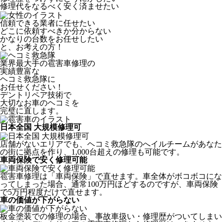
修理代をなるべく安く済ませたい
信頼できる業者に任せたい
どこに依頼すべきか分からない
かなりの台数をお任せしたい
と、お考えの方！
業界最大手の雹害車修理の
実績豊富な
ヘコミ救急隊
に
お任せください！
デントリペア技術で
大切なお車のヘコミを
完璧に直します。
日本全国 大規模修理可
店舗がないエリアでも、ヘコミ救急隊のへイルチームがあなた
の街に拠点を作り、1,000台超えの修理も可能です。
車両保険で安く修理可能
雹害車修理は「車両保険」で直せます。車全体がボコボコにな
ってしまった場合、通常100万円ほどするのですが、車両保険
で5万円程度だけで直せます。
車の価値が下がらない
板金塗装での修理の場合、事故車扱い・修理歴がついてしまい