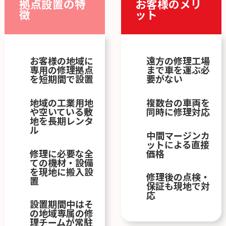
拠点設置の特
お客様のメリ
徴
ット
お客様の地域に
遠方の修理工場
専用の修理拠点
まで車を運ぶ必
を短期間で設置
要がない
地域の工業用地
複数台の車両を
や空いている敷
同時に修理対応
地を長期レンタ
ル
中間マージンカ
ットによる直接
修理に必要な全
価格
ての機材・設備
を現地に搬入設
修理後の点検・
置
保証も現地で対
応
設置期間中はそ
の地域専属の修
理チームが常駐