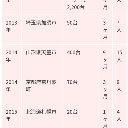
2,200台
月
2013
埼玉県加須市
50台
3
7
年
ヶ
人
月
2014
山形県天童市
400台
9
15
年
ヶ
人
月
2014
京都府京丹波
70台
3
8
年
町
ヶ
人
月
2015
北海道札幌市
20台
1
4
年
ヶ
人
月