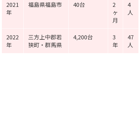
2021
福島県福島市
40台
2
4
年
ヶ
人
月
2022
三方上中郡若
4,200台
3
47
年
狭町・群馬県
年
人
施工事例動画