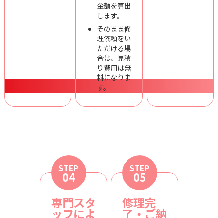
金額を算出
します。
そのまま修
理依頼をい
ただける場
合は、見積
り費用は無
料になりま
す。
STEP
STEP
04
05
専門スタ
修理完
ッフによ
了・ご納