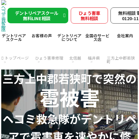
デントリペアスクール
ひょう害車
無料相談 
無料LINE相談
無料相談
0120-11
デントリペア
お客様の声
デントリペア
全国のサービ
会社案内
スクール
について
ス店
トップページ
ひょう害車修理
北信越
福井県
三方上中郡若狭
町
三方上中郡若狭町で突然の
雹被害
ヘコミ救急隊が
デントリペ
アで
雹害車を速やかに修