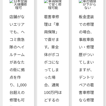
店舗がな
雹害車修
板金塗装
いエリア
理は「車
での修理
でも、ヘ
両保険」
の場合、
コミ救急
で直せま
事故車扱
隊のへイ
す。車全
い・修理
ルチーム
体がボコ
歴がつい
があなた
ボコにな
てしまい
の街に拠
ってしま
ますが、
点を作
った場
デントリ
り、1,000
合、通常
ペアの雹
台超えの
100万円ほ
害車修理
修理も可
どするの
なら修理