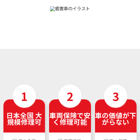
日本全国 大
車両保険で安
車の価値が下
規模修理可
く修理可能
がらない