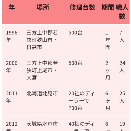
年
場所
修理台数
期間
職人
数
1996
三方上中郡若
500台
1
7
年
狭町狭山市・
年
人
日高市
間
2006
三方上中郡若
500台
2
24
年
狭町上尾市・
ヶ
人
大宮
月
2011
北海道北見市
20社のディ
6
25
年
ーラーで
ヶ
人
700台
月
2012
茨城県水戸市
40社のディ
6
19
年
ーラーで
ヶ
人