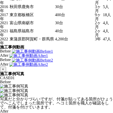
年
月
2016
秋田県鹿角市
30台
3ヶ
5人
年
月
2017
東京都板橋区
400台
9ヶ
18人
年
月
2021
富山県南砺市
30台
2ヶ
4人
年
月
2021
福島県福島市
40台
2ヶ
4人
年
月
2022
東蒲原郡阿賀町・群馬県
4,200台
3年
47人
年
施工事例動画
Before
After
Before
After
×
施工事例写真
CASE
01
Before
写真だと分かりづらいですが、付箋が貼ってある箇所がひょう
でへこんでしまった箇所です。ヘコミ箇所を職人が確認をし
て、付箋を付けていきます。
After