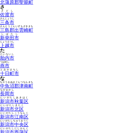
北蒲原郡聖籠町
さ
さどし
佐渡市
さんじょうし
三条市
さんとうぐんいずもざきまち
三島郡出雲崎町
しばたし
新発田市
じょうえつし
上越市
た
たいないし
胎内市
つばめし
燕市
とおかまちし
十日町市
な
なかうおぬまぐんつなんまち
中魚沼郡津南町
ながおかし
長岡市
にいがたしあきはく
新潟市秋葉区
にいがたしきたく
新潟市北区
にいがたしこうなんく
新潟市江南区
にいがたしちゅうおうく
新潟市中央区
にいがたしにしかんく
新潟市西蒲区