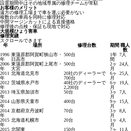
設置期間中はその地域専属の修理チームが常駐
お客様のメリット
遠方の修理工場まで車を運ぶ必要がない
複数台の車両を同時に修理対応
中間マージンカットによる直接価格
修理後の点検・保証も現地で対応
大規模ひょう害車
修理実績
スクロールできます
年
場所
修理台数
期間
職人
数
1996
東蒲原郡阿賀町狭山市・
500台
1年
7人
年
日高市
間
2006
東蒲原郡阿賀町上尾市・
500台
2ヶ
24人
年
大宮
月
2011
北海道北見市
20社のディーラーで
6ヶ
25人
年
700台
月
2012
茨城県水戸市
40社のディーラーで
6ヶ
19人
年
2,200台
月
2013
埼玉県加須市
50台
3ヶ
7人
年
月
2014
山形県天童市
400台
9ヶ
15人
年
月
2014
京都府京丹波町
70台
3ヶ
8人
年
月
2015
北海道札幌市
20台
1ヶ
4人
年
月
2015
北関東
150台
7ヶ
11人