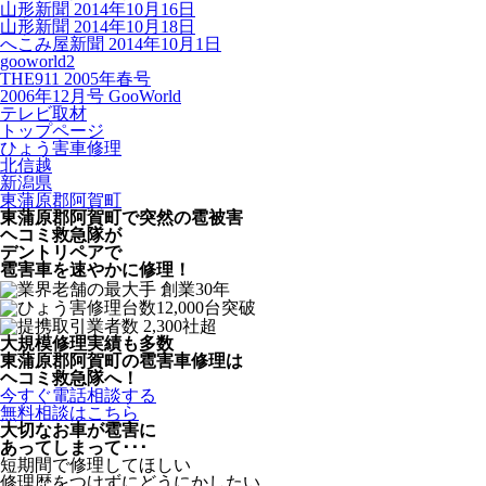
山形新聞 2014年10月16日
山形新聞 2014年10月18日
へこみ屋新聞 2014年10月1日
gooworld2
THE911 2005年春号
2006年12月号 GooWorld
テレビ取材
トップページ
ひょう害車修理
北信越
新潟県
東蒲原郡阿賀町
東蒲原郡阿賀町で突然の
雹被害
ヘコミ救急隊が
デントリペアで
雹害車を速やかに修理！
大規模修理実績も多数
東蒲原郡阿賀町の雹害車修理は
ヘコミ救急隊へ！
今すぐ電話相談する
無料相談はこちら
大切なお車が雹害に
あってしまって･･･
短期間で修理してほしい
修理歴をつけずにどうにかしたい