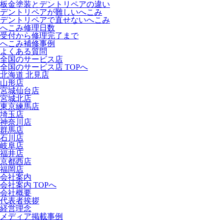
板金塗装とデントリペアの違い
デントリペアが難しいへこみ
デントリペアで直せないへこみ
へこみ修理日数
受付から修理完了まで
へこみ補修事例
よくある質問
全国のサービス店
全国のサービス店 TOPへ
北海道 北見店
山形店
宮城仙台店
宮城北店
東京練馬店
埼玉店
神奈川店
群馬店
石川店
岐阜店
福井店
京都西店
福岡店
会社案内
会社案内 TOPへ
会社概要
代表者挨拶
経営理念
メディア掲載事例