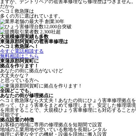
ますが、デントリペアの雹害車修理なら修理歴はつきません。
だから
ヘコミ救急隊は
多くの方に選ばれています。
大規模修理実績も多数
東蒲原郡阿賀町の雹害車修理は
ヘコミ救急隊へ！
今すぐ電話相談する
無料相談はこちら
東蒲原郡阿賀町
に
拠点を作ります！
あなたの街に拠点がないけど
大丈夫かな？
と思っている方へ
全国どこでも、
あなたの街が修理拠点に
ヘコミ救急隊なら大丈夫！あなたの街にひょう害車修理拠点を
作って、ひょう害車をまとめて修理します。安定した修理環境
を用意することで、大規模ひょう害車修理にも対応することが
可能です。
拠点設置の特徴
お客様の地域に専用の修理拠点を短期間で設置
地域の工業用地や空いている敷地を長期レンタル
修理に必要な全ての機材・設備を現地に搬入設置