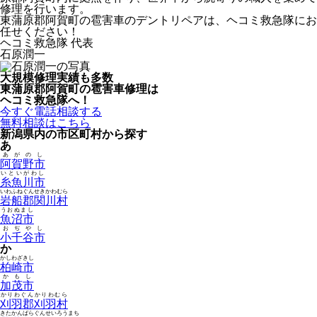
修理を行います。
東蒲原郡阿賀町の雹害車のデントリペアは、ヘコミ救急隊にお
任せください！
ヘコミ救急隊 代表
石原潤一
大規模修理実績も多数
東蒲原郡阿賀町の雹害車修理は
ヘコミ救急隊へ！
今すぐ電話相談する
無料相談はこちら
新潟県内の市区町村から探す
あ
あがのし
阿賀野市
いといがわし
糸魚川市
いわふねぐんせきかわむら
岩船郡関川村
うおぬまし
魚沼市
おぢやし
小千谷市
か
かしわざきし
柏崎市
かもし
加茂市
かりわぐんかりわむら
刈羽郡刈羽村
きたかんばらぐんせいろうまち