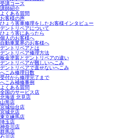
受講コース
講師紹介
よくある質問
お客様の声
ひょう害車修理をしたお客様インタビュー
デントリペアについて
ひょう害にあったら
個人のお客様へ
自動車業界のお客様へ
デントリペアとは
デントリペア修理方法
板金塗装とデントリペアの違い
デントリペアが難しいへこみ
デントリペアで直せないへこみ
へこみ修理日数
受付から修理完了まで
へこみ補修事例
よくある質問
全国のサービス店
北海道 北見店
山形店
宮城仙台店
宮城北店
東京練馬店
埼玉店
神奈川店
群馬店
石川店