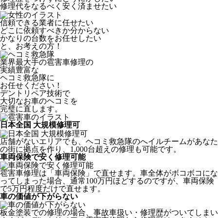
修理代をなるべく安く済ませたい
信頼できる業者に任せたい
どこに依頼すべきか分からない
かなりの台数をお任せしたい
と、お考えの方！
業界最大手の雹害車修理の
実績豊富な
ヘコミ救急隊
に
お任せください！
デントリペア技術で
大切なお車のヘコミを
完璧に直します。
日本全国 大規模修理可
店舗がないエリアでも、ヘコミ救急隊のへイルチームがあなた
の街に拠点を作り、1,000台超えの修理も可能です。
車両保険で安く修理可能
雹害車修理は「車両保険」で直せます。車全体がボコボコにな
ってしまった場合、通常100万円ほどするのですが、車両保険
で5万円程度だけで直せます。
車の価値が下がらない
板金塗装での修理の場合、事故車扱い・修理歴がついてしまい