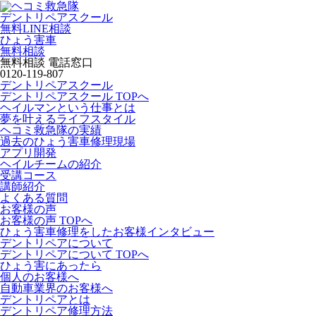
デントリペアスクール
無料LINE相談
ひょう害車
無料相談
無料相談 電話窓口
0120-119-807
デントリペアスクール
デントリペアスクール TOPへ
ヘイルマンという仕事とは
夢を叶えるライフスタイル
ヘコミ救急隊の実績
過去のひょう害車修理現場
アプリ開発
ヘイルチームの紹介
受講コース
講師紹介
よくある質問
お客様の声
お客様の声 TOPへ
ひょう害車修理をしたお客様インタビュー
デントリペアについて
デントリペアについて TOPへ
ひょう害にあったら
個人のお客様へ
自動車業界のお客様へ
デントリペアとは
デントリペア修理方法