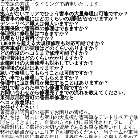
ご指定の方法・タイミングで納車いたします。
よくある質問
拠点がないエリアでひょう害車の大量修理は可能ですか？
雹害車の修理にはどのくらいの期間がかかりますか？
デントリペア職人は何人いますか？
車両保険で雹害車の修理はできますか？
修理後に修理歴はつきますか？
見積もりは有料ですか？
1,000台を超える大規模修理も対応可能ですか？
雹害車修理の実績はどのくらいありますか？
どの程度のヘコミまで修理可能ですか？
修理費用はどのくらいかかりますか？
企業向けの大量修理も対応していますか？
修理後の保証はありますか？
急いで修理してもらうことは可能ですか？
古い車でも修理してもらえますか？
修理中に追加費用が発生することはありますか？
他社で断られた車でも修理可能ですか？
お問い合わせから修理完了までの流れを教えてください。
東蒲原郡阿賀町の雹害車修理なら
ヘコミ救急隊
に
お任せください！
東蒲原郡阿賀町の雹害でお困りの皆様へ。
私たちは、過去にも沢山の大規模な雹害車をデントリペアで修
理をしてきました。企業の方々向けに最適化されたフローで、
保険対応にて御社の大切な資産であるお車を修理いたします。
弊社の拠点がないエリアでも御安心ください。当チームが東蒲
原郡阿賀町内に拠点を作り、世界中から腕寄りの職人を集めて