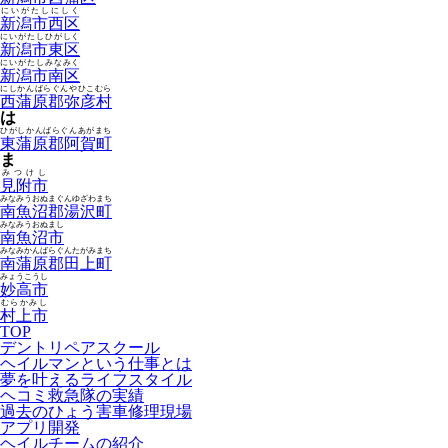
にいがたしにしく
新潟市西区
にいがたしひがしく
新潟市東区
にいがたしみなみく
新潟市南区
にしかんばらぐんやひこむら
西蒲原郡弥彦村
は
ひがしかんばらぐんあがまち
東蒲原郡阿賀町
ま
みつけし
見附市
みなみうおぬまぐんゆざわまち
南魚沼郡湯沢町
みなみうおぬまし
南魚沼市
みなみかんばらぐんたがみまち
南蒲原郡田上町
みょうこうし
妙高市
むらかみし
村上市
TOP
デントリペアスクール
ヘイルマンという仕事とは
夢を叶えるライフスタイル
ヘコミ救急隊の実績
過去のひょう害車修理現場
アプリ開発
ヘイルチームの紹介