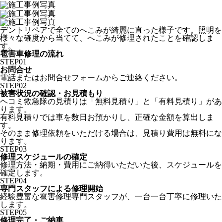
デントリペアで全てのへこみが綺麗に直った様子です。照明を
様々な確度から当てて、へこみが修理されたことを確認しま
す。
雹害車修理の流れ
STEP
01
お問合せ
電話またはお問合せフォームからご連絡ください。
STEP
02
被害状況の確認・お見積もり
ヘコミ救急隊の見積りは「無料見積り」と「有料見積り」があ
ります。
有料見積りでは車を数日お預かりし、正確な金額を算出しま
す。
そのまま修理依頼をいただける場合は、見積り費用は無料にな
ります。
STEP
03
修理スケジュールの確定
修理方法・納期・費用にご納得いただいた後、スケジュールを
確定します。
STEP
04
専門スタッフによる修理開始
経験豊富な雹害修理専門スタッフが、一台一台丁寧に修理いた
します。
STEP
05
修理完了・ご納車