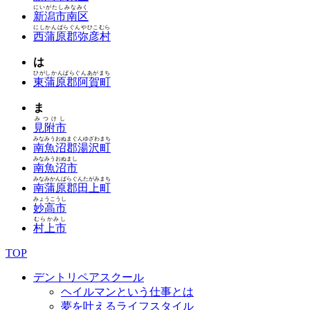
にいがたしみなみく
新潟市南区
にしかんばらぐんやひこむら
西蒲原郡弥彦村
は
ひがしかんばらぐんあがまち
東蒲原郡阿賀町
ま
みつけし
見附市
みなみうおぬまぐんゆざわまち
南魚沼郡湯沢町
みなみうおぬまし
南魚沼市
みなみかんばらぐんたがみまち
南蒲原郡田上町
みょうこうし
妙高市
むらかみし
村上市
TOP
デントリペアスクール
ヘイルマンという仕事とは
夢を叶えるライフスタイル