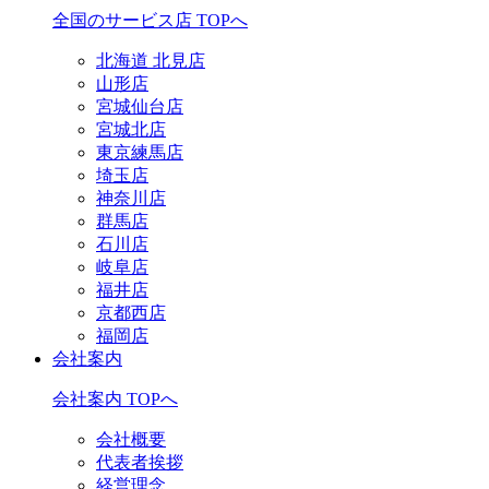
全国のサービス店 TOPへ
北海道 北見店
山形店
宮城仙台店
宮城北店
東京練馬店
埼玉店
神奈川店
群馬店
石川店
岐阜店
福井店
京都西店
福岡店
会社案内
会社案内 TOPへ
会社概要
代表者挨拶
経営理念