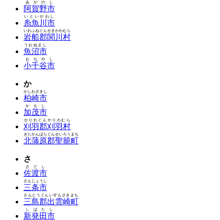
あがのし
阿賀野市
いといがわし
糸魚川市
いわふねぐんせきかわむら
岩船郡関川村
うおぬまし
魚沼市
おぢやし
小千谷市
か
かしわざきし
柏崎市
かもし
加茂市
かりわぐんかりわむら
刈羽郡刈羽村
きたかんばらぐんせいろうまち
北蒲原郡聖籠町
さ
さどし
佐渡市
さんじょうし
三条市
さんとうぐんいずもざきまち
三島郡出雲崎町
しばたし
新発田市