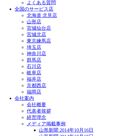
よくある質問
全国のサービス店
北海道 北見店
山形店
宮城仙台店
宮城北店
東京練馬店
埼玉店
神奈川店
群馬店
石川店
岐阜店
福井店
京都西店
福岡店
会社案内
会社概要
代表者挨拶
経営理念
メディア掲載事例
山形新聞 2014年10月16日