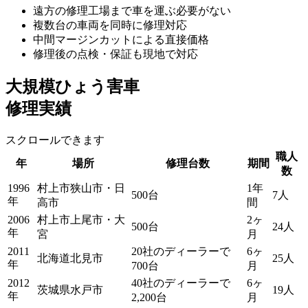
遠方の修理工場まで車を運ぶ必要がない
複数台の車両を同時に修理対応
中間マージンカットによる直接価格
修理後の点検・保証も現地で対応
大規模ひょう害車
修理実績
スクロールできます
職人
年
場所
修理台数
期間
数
1996
村上市狭山市・日
1年
500台
7人
年
高市
間
2006
村上市上尾市・大
2ヶ
500台
24人
年
宮
月
2011
20社のディーラーで
6ヶ
北海道北見市
25人
年
700台
月
2012
40社のディーラーで
6ヶ
茨城県水戸市
19人
年
2,200台
月