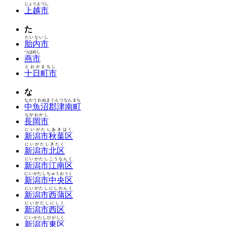
じょうえつし
上越市
た
たいないし
胎内市
つばめし
燕市
とおかまちし
十日町市
な
なかうおぬまぐんつなんまち
中魚沼郡津南町
ながおかし
長岡市
にいがたしあきはく
新潟市秋葉区
にいがたしきたく
新潟市北区
にいがたしこうなんく
新潟市江南区
にいがたしちゅうおうく
新潟市中央区
にいがたしにしかんく
新潟市西蒲区
にいがたしにしく
新潟市西区
にいがたしひがしく
新潟市東区