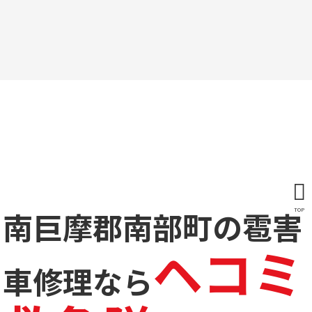
南巨摩郡南部町の雹害
TOP
ヘコミ
車修理なら