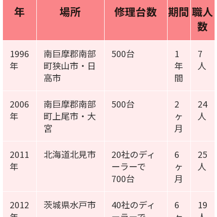
年
場所
修理台数
期間
職人
数
1996
南巨摩郡南部
500台
1
7
年
町狭山市・日
年
人
高市
間
2006
南巨摩郡南部
500台
2
24
年
町上尾市・大
ヶ
人
宮
月
2011
北海道北見市
20社のディ
6
25
年
ーラーで
ヶ
人
700台
月
2012
茨城県水戸市
40社のディ
6
19
年
ーラーで
ヶ
人