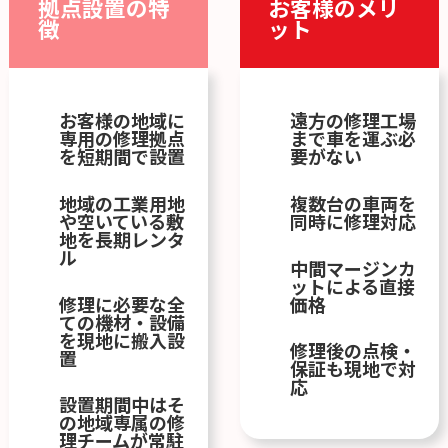
拠点設置の特
お客様のメリ
徴
ット
お客様の地域に
遠方の修理工場
専用の修理拠点
まで車を運ぶ必
を短期間で設置
要がない
地域の工業用地
複数台の車両を
や空いている敷
同時に修理対応
地を長期レンタ
ル
中間マージンカ
ットによる直接
修理に必要な全
価格
ての機材・設備
を現地に搬入設
修理後の点検・
置
保証も現地で対
応
設置期間中はそ
の地域専属の修
理チームが常駐