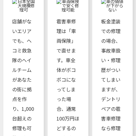
店舗がな
雹害車修
板金塗装
いエリア
理は「車
での修理
でも、ヘ
両保険」
の場合、
コミ救急
で直せま
事故車扱
隊のへイ
す。車全
い・修理
ルチーム
体がボコ
歴がつい
があなた
ボコにな
てしまい
の街に拠
ってしま
ますが、
点を作
った場
デントリ
り、1,000
合、通常
ペアの雹
台超えの
100万円ほ
害車修理
修理も可
どするの
なら修理