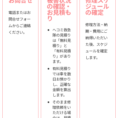
お問合せ
被害状況
修理スケ
の確認・
ジュール
お見積も
の確定
電話またはお
り
問合せフォー
修理方法・納
ムからご連絡
ヘコミ救急
期・費用にご
ください。
隊の見積り
納得いただい
は「無料見
た後、スケジ
積り」と
「有料見積
ュールを確定
り」があり
します。
ます。
有料見積り
では車を数
日お預かり
し、正確な
金額を算出
します。
そのまま修
理依頼をい
ただける場
合は、見積