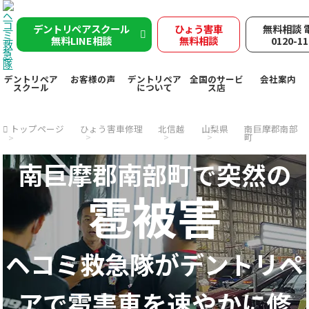
デントリペアスクール
ひょう害車
無料相談 
無料LINE相談
無料相談
0120-11
デントリペア
お客様の声
デントリペア
全国のサービ
会社案内
スクール
について
ス店
トップページ
ひょう害車修理
北信越
山梨県
南巨摩郡南部
町
南巨摩郡南部町で突然の
雹被害
ヘコミ救急隊が
デントリペ
アで
雹害車を速やかに修