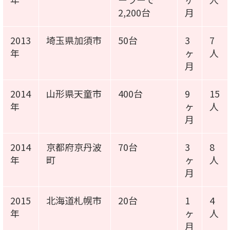
2,200台
月
2013
埼玉県加須市
50台
3
7
年
ヶ
人
月
2014
山形県天童市
400台
9
15
年
ヶ
人
月
2014
京都府京丹波
70台
3
8
年
町
ヶ
人
月
2015
北海道札幌市
20台
1
4
年
ヶ
人
月