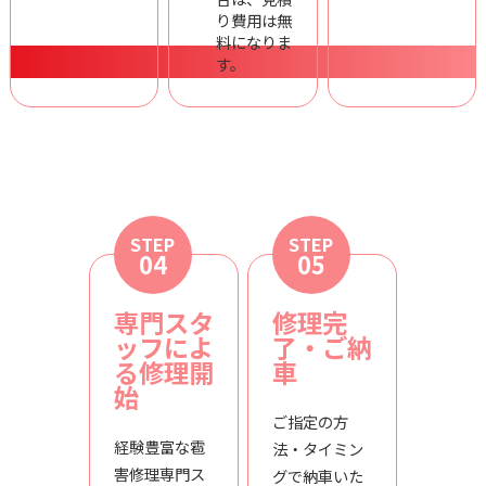
り費用は無
料になりま
す。
STEP
STEP
04
05
専門スタ
修理完
ッフによ
了・ご納
る修理開
車
始
ご指定の方
経験豊富な雹
法・タイミン
害修理専門ス
グで納車いた