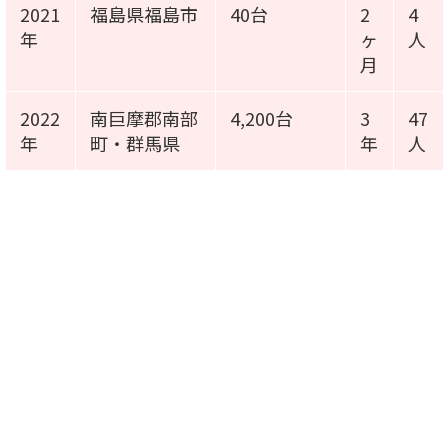
2021
福島県福島市
40台
2
4
年
ヶ
人
月
2022
南巨摩郡南部
4,200台
3
47
年
町・群馬県
年
人
施工事例動画