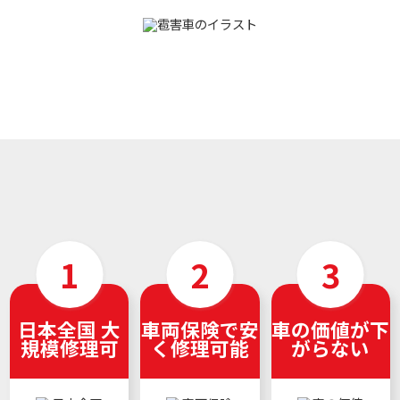
日本全国 大
車両保険で安
車の価値が下
規模修理可
く修理可能
がらない