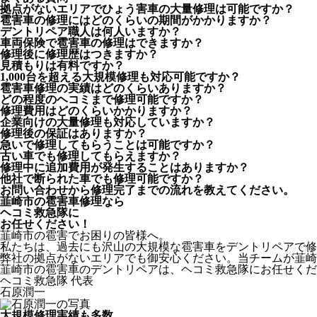
拠点がないエリアでひょう害車の大量修理は可能ですか？
雹害車の修理にはどのくらいの期間がかかりますか？
デントリペア職人は何人いますか？
車両保険で雹害車の修理はできますか？
修理後に修理歴はつきますか？
見積もりは有料ですか？
1,000台を超える大規模修理も対応可能ですか？
雹害車修理の実績はどのくらいありますか？
どの程度のヘコミまで修理可能ですか？
修理費用はどのくらいかかりますか？
企業向けの大量修理も対応していますか？
修理後の保証はありますか？
急いで修理してもらうことは可能ですか？
古い車でも修理してもらえますか？
修理中に追加費用が発生することはありますか？
他社で断られた車でも修理可能ですか？
お問い合わせから修理完了までの流れを教えてください。
韮崎市の雹害車修理なら
ヘコミ救急隊
に
お任せください！
韮崎市の雹害でお困りの皆様へ。
私たちは、過去にも沢山の大規模な雹害車をデントリペアで修
弊社の拠点がないエリアでも御安心ください。当チームが韮崎
韮崎市の雹害車のデントリペアは、ヘコミ救急隊にお任せくだ
ヘコミ救急隊 代表
石原潤一
大規模修理実績も多数