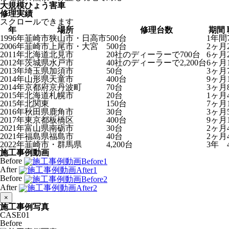
大規模ひょう害車
修理実績
スクロールできます
年
場所
修理台数
期間
1996年
韮崎市狭山市・日高市
500台
1年間
2006年
韮崎市上尾市・大宮
500台
2ヶ月
2011年
北海道北見市
20社のディーラーで700台
6ヶ月
2012年
茨城県水戸市
40社のディーラーで2,200台
6ヶ月
2013年
埼玉県加須市
50台
3ヶ月
2014年
山形県天童市
400台
9ヶ月
2014年
京都府京丹波町
70台
3ヶ月
2015年
北海道札幌市
20台
1ヶ月
2015年
北関東
150台
7ヶ月
2016年
秋田県鹿角市
30台
3ヶ月
2017年
東京都板橋区
400台
9ヶ月
2021年
富山県南砺市
30台
2ヶ月
2021年
福島県福島市
40台
2ヶ月
2022年
韮崎市・群馬県
4,200台
3年
施工事例動画
Before
After
Before
After
×
施工事例写真
CASE
01
Before