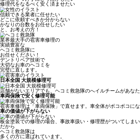
修理代をなるべく安く済ませたい
信頼できる業者に任せたい
どこに依頼すべきか分からない
かなりの台数をお任せしたい
と、お考えの方！
業界最大手の雹害車修理の
実績豊富な
ヘコミ救急隊
に
お任せください！
デントリペア技術で
大切なお車のヘコミを
完璧に直します。
日本全国 大規模修理可
店舗がないエリアでも、ヘコミ救急隊のへイルチームがあなたの
車両保険で安く修理可能
雹害車修理は「車両保険」で直せます。車全体がボコボコにな
車の価値が下がらない
板金塗装での修理の場合、事故車扱い・修理歴がついてしまい
だから
ヘコミ救急隊は
多くの方に選ばれています。