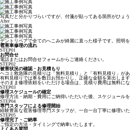
写真だと分かりづらいですが、付箋が貼ってある箇所がひょう
After
デントリペアで全てのへこみが綺麗に直った様子です。照明を
雹害車修理の流れ
STEP
01
お問合せ
電話またはお問合せフォームからご連絡ください。
STEP
02
被害状況の確認・お見積もり
ヘコミ救急隊の見積りは「無料見積り」と「有料見積り」があ
有料見積りでは車を数日お預かりし、正確な金額を算出します
そのまま修理依頼をいただける場合は、見積り費用は無料にな
STEP
03
修理スケジュールの確定
修理方法・納期・費用にご納得いただいた後、スケジュールを
STEP
04
専門スタッフによる修理開始
経験豊富な雹害修理専門スタッフが、一台一台丁寧に修理いた
STEP
05
修理完了・ご納車
ご指定の方法・タイミングで納車いたします。
よくある質問