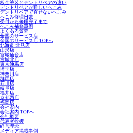
板金塗装とデントリペアの違い
デントリペアが難しいへこみ
デントリペアで直せないへこみ
へこみ修理日数
受付から修理完了まで
へこみ補修事例
よくある質問
全国のサービス店
全国のサービス店 TOPへ
北海道 北見店
山形店
宮城仙台店
宮城北店
東京練馬店
埼玉店
神奈川店
群馬店
石川店
岐阜店
福井店
京都西店
福岡店
会社案内
会社案内 TOPへ
会社概要
代表者挨拶
経営理念
メディア掲載事例