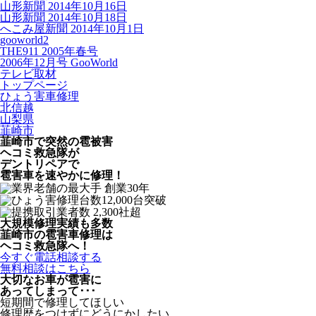
山形新聞 2014年10月16日
山形新聞 2014年10月18日
へこみ屋新聞 2014年10月1日
gooworld2
THE911 2005年春号
2006年12月号 GooWorld
テレビ取材
トップページ
ひょう害車修理
北信越
山梨県
韮崎市
韮崎市で突然の
雹被害
ヘコミ救急隊が
デントリペアで
雹害車を速やかに修理！
大規模修理実績も多数
韮崎市の雹害車修理は
ヘコミ救急隊へ！
今すぐ電話相談する
無料相談はこちら
大切なお車が雹害に
あってしまって･･･
短期間で修理してほしい
修理歴をつけずにどうにかしたい