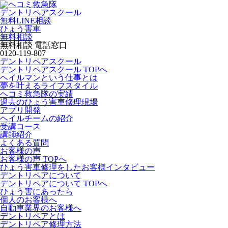
デントリペアスクール
無料LINE相談
ひょう害車
無料相談
無料相談 電話窓口
0120-119-807
デントリペアスクール
デントリペアスクール TOPへ
ヘイルマンという仕事とは
夢を叶えるライフスタイル
ヘコミ救急隊の実績
過去のひょう害車修理現場
アプリ開発
ヘイルチームの紹介
受講コース
講師紹介
よくある質問
お客様の声
お客様の声 TOPへ
ひょう害車修理をしたお客様インタビュー
デントリペアについて
デントリペアについて TOPへ
ひょう害にあったら
個人のお客様へ
自動車業界のお客様へ
デントリペアとは
デントリペア修理方法