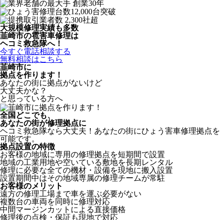
大規模修理実績も多数
韮崎市の雹害車修理は
ヘコミ救急隊へ！
今すぐ電話相談する
無料相談はこちら
韮崎市
に
拠点を作ります！
あなたの街に拠点がないけど
大丈夫かな？
と思っている方へ
全国どこでも、
あなたの街が修理拠点に
ヘコミ救急隊なら大丈夫！あなたの街にひょう害車修理拠点を
可能です。
拠点設置の特徴
お客様の地域に専用の修理拠点を短期間で設置
地域の工業用地や空いている敷地を長期レンタル
修理に必要な全ての機材・設備を現地に搬入設置
設置期間中はその地域専属の修理チームが常駐
お客様のメリット
遠方の修理工場まで車を運ぶ必要がない
複数台の車両を同時に修理対応
中間マージンカットによる直接価格
修理後の点検・保証も現地で対応