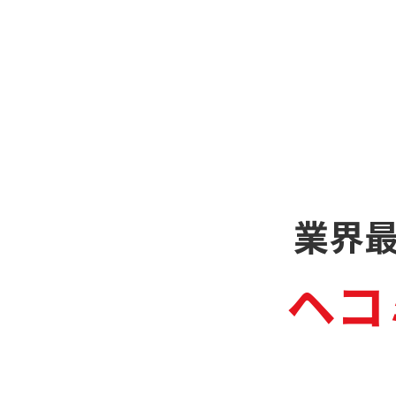
業界
ヘコ