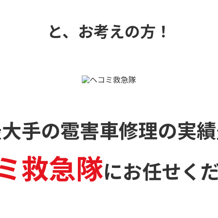
と、お考えの方！
最大手の雹害車修理の
実績
ミ救急隊
に
お任せく