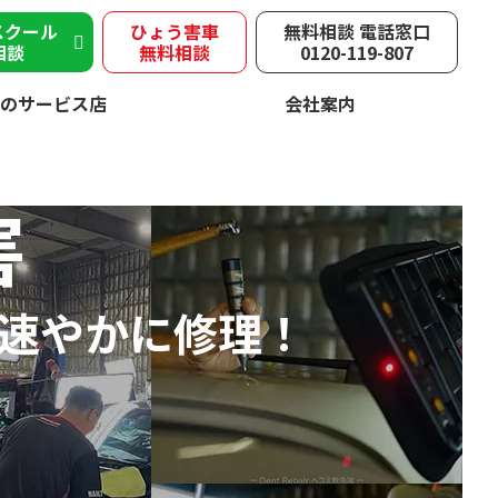
スクール
ひょう害車
無料相談 電話窓口
相談
無料相談
0120-119-807
のサービス店
会社案内
害
速やかに修理！