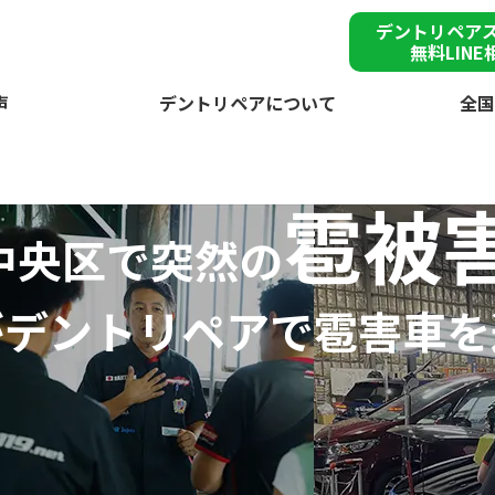
デントリペア
無料LINE
声
デントリペアについて
全国
雹被
中央区で突然の
が
デントリペアで
雹害車を