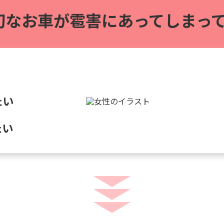
切なお車が雹害に
あってしまって
たい
たい