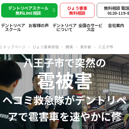
デントリペアスクール
ひょう害車
無料相談 電
無料LINE相談
無料相談
0120-119-
デントリペア
お客様の声
デントリペア
全国のサービ
会社案内
スクール
について
ス店
トップページ
ひょう害車修理
関東
東京都
八王子市
八王子市で突然の
雹被害
ヘコミ救急隊が
デントリペ
アで
雹害車を速やかに修