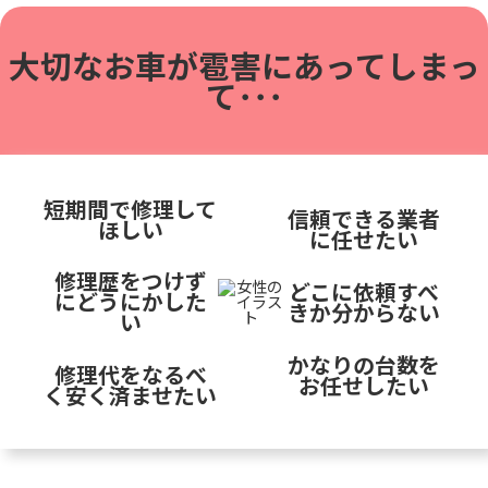
大切なお車が雹害に
あってしまっ
て･･･
短期間で修理して
信頼できる業者
ほしい
に任せたい
修理歴をつけず
どこに依頼すべ
にどうにかした
きか分からない
い
かなりの台数を
修理代をなるべ
お任せしたい
く安く済ませたい