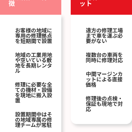
徴
ット
お客様の地域に
遠方の修理工場
専用の修理拠点
まで車を運ぶ必
を短期間で設置
要がない
地域の工業用地
複数台の車両を
や空いている敷
同時に修理対応
地を長期レンタ
ル
中間マージンカ
ットによる直接
修理に必要な全
価格
ての機材・設備
を現地に搬入設
修理後の点検・
置
保証も現地で対
応
設置期間中はそ
の地域専属の修
理チームが常駐