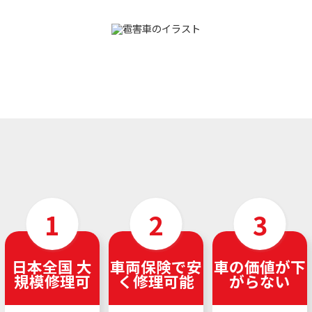
日本全国 大
車両保険で安
車の価値が下
規模修理可
く修理可能
がらない