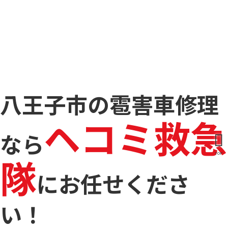
八王子市の雹害車修理
ヘコミ救急
なら
隊
TOP
に
お任せくださ
い！