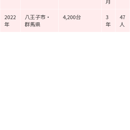
月
2022
八王子市・
4,200台
3
47
年
群馬県
年
人
施工事例動画