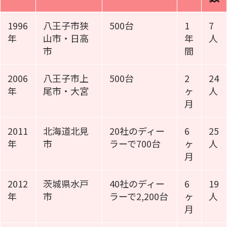
1996
八王子市狭
500台
1
7
年
山市・日高
年
人
市
間
2006
八王子市上
500台
2
24
年
尾市・大宮
ヶ
人
月
2011
北海道北見
20社のディー
6
25
年
市
ラーで700台
ヶ
人
月
2012
茨城県水戸
40社のディー
6
19
年
市
ラーで2,200台
ヶ
人
月