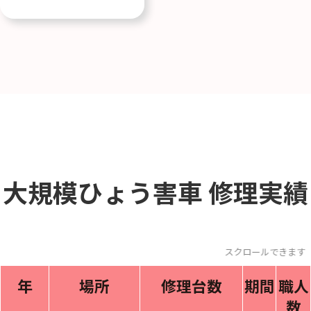
大規模ひょう害車
修理実績
スクロールできま
年
場所
修理台数
期間
職人
数