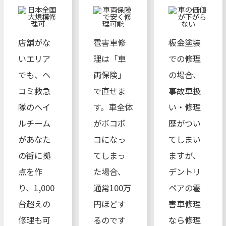
店舗がな
雹害車修
板金塗装
いエリア
理は「車
での修理
でも、ヘ
両保険」
の場合、
コミ救急
で直せま
事故車扱
隊のへイ
す。車全体
い・修理
ルチーム
がボコボ
歴がつい
があなた
コになっ
てしまい
の街に拠
てしまっ
ますが、
点を作
た場合、
デントリ
り、1,000
通常100万
ペアの雹
台超えの
円ほどす
害車修理
修理も可
るのです
なら修理