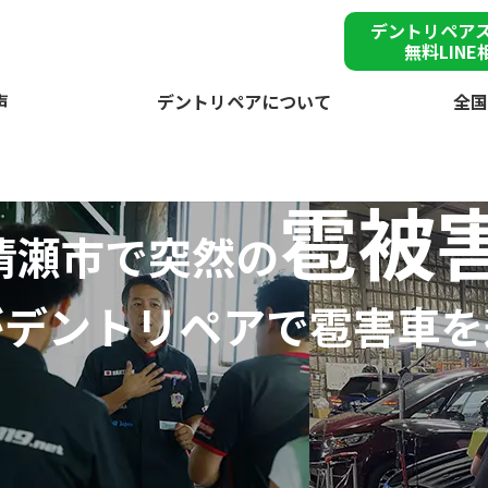
デントリペア
無料LINE
声
デントリペアについて
全国
雹被
清瀬市で突然の
が
デントリペアで
雹害車を