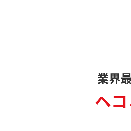
業界
ヘコ