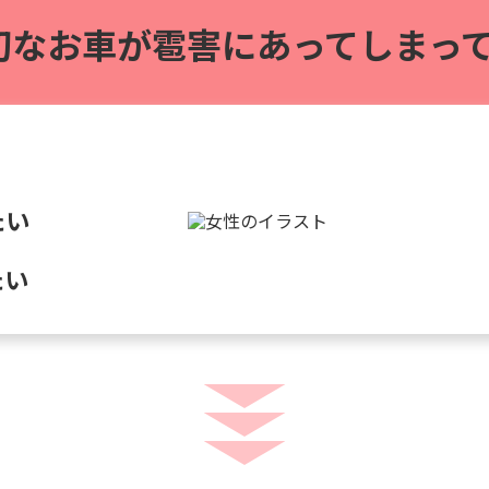
切なお車が雹害に
あってしまって
たい
たい