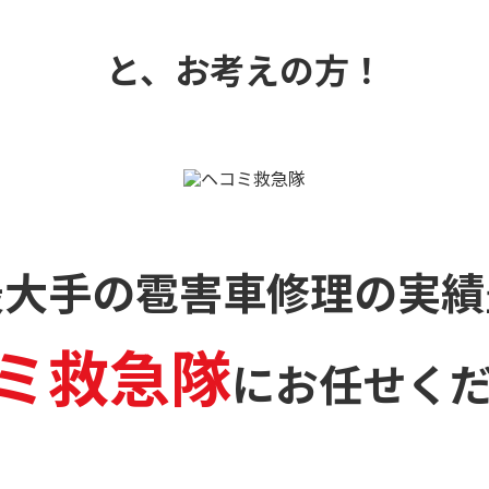
と、お考えの方！
最大手の雹害車修理の
実績
ミ救急隊
に
お任せく