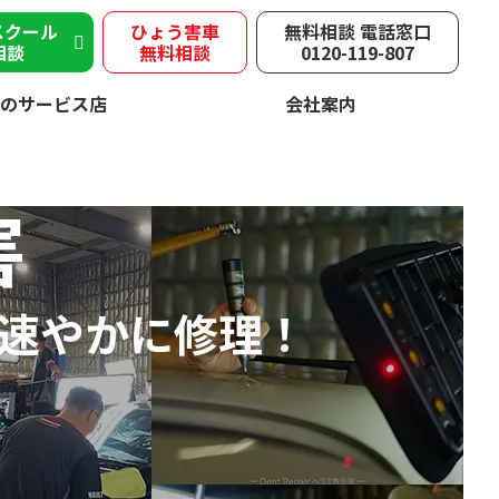
スクール
ひょう害車
無料相談 電話窓口
相談
無料相談
0120-119-807
のサービス店
会社案内
害
速やかに修理！