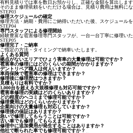
有料見積りでは車を数日お預かりし、正確な金額を算出します
そのまま修理依頼をいただける場合は、見積り費用は無料にな
STEP
03
修理スケジュールの確定
修理方法・納期・費用にご納得いただいた後、スケジュールを
STEP
04
専門スタッフによる修理開始
経験豊富な雹害修理専門スタッフが、一台一台丁寧に修理いた
STEP
05
修理完了・ご納車
ご指定の方法・タイミングで納車いたします。
よくある質問
拠点がないエリアでひょう害車の大量修理は可能ですか？
雹害車の修理にはどのくらいの期間がかかりますか？
デントリペア職人は何人いますか？
車両保険で雹害車の修理はできますか？
修理後に修理歴はつきますか？
見積もりは有料ですか？
1,000台を超える大規模修理も対応可能ですか？
雹害車修理の実績はどのくらいありますか？
どの程度のヘコミまで修理可能ですか？
修理費用はどのくらいかかりますか？
企業向けの大量修理も対応していますか？
修理後の保証はありますか？
急いで修理してもらうことは可能ですか？
古い車でも修理してもらえますか？
修理中に追加費用が発生することはありますか？
他社で断られた車でも修理可能ですか？