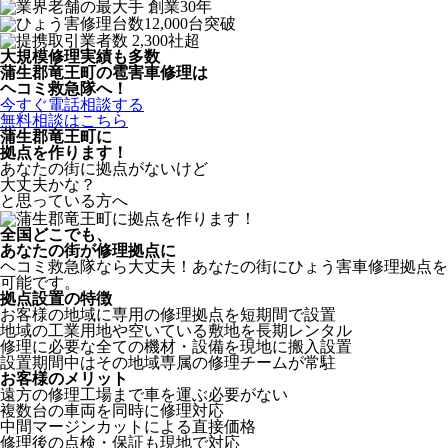
大規模修理実績も多数
蒲生郡竜王町の雹害車修理は
ヘコミ救急隊へ！
今すぐ電話相談する
無料相談はこちら
蒲生郡竜王町
に
拠点を作ります！
あなたの街に拠点がないけど
大丈夫かな？
と思っている方へ
全国どこでも、
あなたの街が修理拠点に
ヘコミ救急隊なら大丈夫！あなたの街にひょう害車修理拠点を
可能です。
拠点設置の特徴
お客様の地域に専用の修理拠点を短期間で設置
地域の工業用地や空いている敷地を長期レンタル
修理に必要な全ての機材・設備を現地に搬入設置
設置期間中はその地域専属の修理チームが常駐
お客様のメリット
遠方の修理工場まで車を運ぶ必要がない
複数台の車両を同時に修理対応
中間マージンカットによる直接価格
修理後の点検・保証も現地で対応