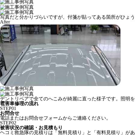
写真だと分かりづらいですが、付箋が貼ってある箇所がひょう
After
デントリペアで全てのへこみが綺麗に直った様子です。照明を
雹害車修理の流れ
STEP
01
お問合せ
電話またはお問合せフォームからご連絡ください。
STEP
02
被害状況の確認・お見積もり
ヘコミ救急隊の見積りは「無料見積り」と「有料見積り」があ