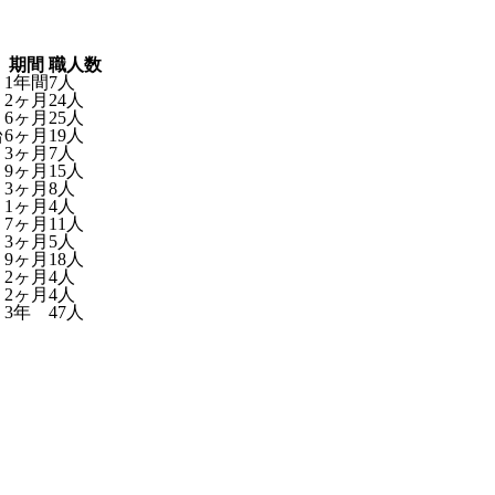
期間
職人数
1年間
7人
2ヶ月
24人
6ヶ月
25人
台
6ヶ月
19人
3ヶ月
7人
9ヶ月
15人
3ヶ月
8人
1ヶ月
4人
7ヶ月
11人
3ヶ月
5人
9ヶ月
18人
2ヶ月
4人
2ヶ月
4人
3年
47人