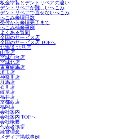
板金塗装とデントリペアの違い
デントリペアが難しいへこみ
デントリペアで直せないへこみ
へこみ修理日数
受付から修理完了まで
へこみ補修事例
よくある質問
全国のサービス店
全国のサービス店 TOPへ
北海道 北見店
山形店
宮城仙台店
宮城北店
東京練馬店
埼玉店
神奈川店
群馬店
石川店
岐阜店
福井店
京都西店
福岡店
会社案内
会社案内 TOPへ
会社概要
代表者挨拶
経営理念
メディア掲載事例