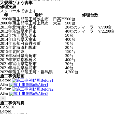
大規模ひょう害車
修理実績
スクロールできます
年
場所
修理台数
1996年
蒲生郡竜王町狭山市・日高市
500台
2006年
蒲生郡竜王町上尾市・大宮
500台
2011年
北海道北見市
20社のディーラーで700台
2012年
茨城県水戸市
40社のディーラーで2,200
2013年
埼玉県加須市
50台
2014年
山形県天童市
400台
2014年
京都府京丹波町
70台
2015年
北海道札幌市
20台
2015年
北関東
150台
2016年
秋田県鹿角市
30台
2017年
東京都板橋区
400台
2021年
富山県南砺市
30台
2021年
福島県福島市
40台
2022年
蒲生郡竜王町・群馬県
4,200台
施工事例動画
Before
After
Before
After
×
施工事例写真
CASE
01
Before