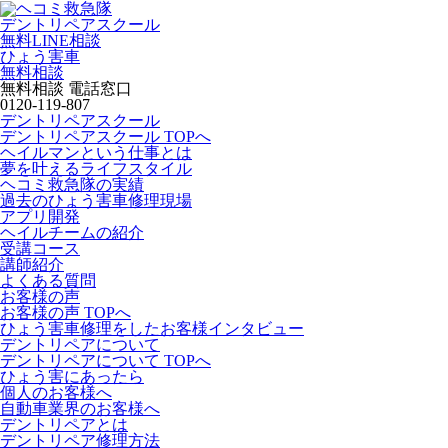
デントリペアスクール
無料LINE相談
ひょう害車
無料相談
無料相談 電話窓口
0120-119-807
デントリペアスクール
デントリペアスクール TOPへ
ヘイルマンという仕事とは
夢を叶えるライフスタイル
ヘコミ救急隊の実績
過去のひょう害車修理現場
アプリ開発
ヘイルチームの紹介
受講コース
講師紹介
よくある質問
お客様の声
お客様の声 TOPへ
ひょう害車修理をしたお客様インタビュー
デントリペアについて
デントリペアについて TOPへ
ひょう害にあったら
個人のお客様へ
自動車業界のお客様へ
デントリペアとは
デントリペア修理方法