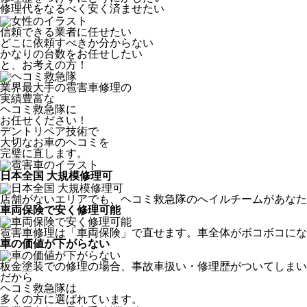
修理代をなるべく安く済ませたい
信頼できる業者に任せたい
どこに依頼すべきか分からない
かなりの台数をお任せしたい
と、お考えの方！
業界最大手の雹害車修理の
実績豊富な
ヘコミ救急隊
に
お任せください！
デントリペア技術で
大切なお車のヘコミを
完璧に直します。
日本全国 大規模修理可
店舗がないエリアでも、ヘコミ救急隊のへイルチームがあなたの
車両保険で安く修理可能
雹害車修理は「車両保険」で直せます。車全体がボコボコにな
車の価値が下がらない
板金塗装での修理の場合、事故車扱い・修理歴がついてしまい
だから
ヘコミ救急隊は
多くの方に選ばれています。