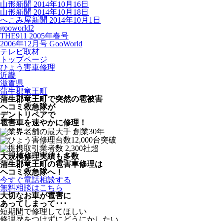
山形新聞 2014年10月16日
山形新聞 2014年10月18日
へこみ屋新聞 2014年10月1日
gooworld2
THE911 2005年春号
2006年12月号 GooWorld
テレビ取材
トップページ
ひょう害車修理
近畿
滋賀県
蒲生郡竜王町
蒲生郡竜王町で突然の
雹被害
ヘコミ救急隊が
デントリペアで
雹害車を速やかに修理！
大規模修理実績も多数
蒲生郡竜王町の雹害車修理は
ヘコミ救急隊へ！
今すぐ電話相談する
無料相談はこちら
大切なお車が雹害に
あってしまって･･･
短期間で修理してほしい
修理歴をつけずにどうにかしたい