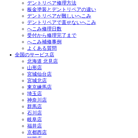
デントリペア修理方法
板金塗装とデントリペアの違い
デントリペアが難しいへこみ
デントリペアで直せないへこみ
へこみ修理日数
受付から修理完了まで
へこみ補修事例
よくある質問
全国のサービス店
北海道 北見店
山形店
宮城仙台店
宮城北店
東京練馬店
埼玉店
神奈川店
群馬店
石川店
岐阜店
福井店
京都西店