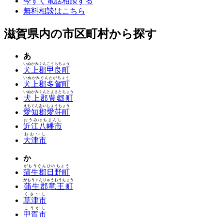
今すぐ電話相談する
無料相談はこちら
滋賀県内の市区町村から探す
あ
いぬかみぐんこうらちょう
犬上郡甲良町
いぬかみぐんたがちょう
犬上郡多賀町
いぬかみぐんとよさとちょう
犬上郡豊郷町
えちぐんあいしょうちょう
愛知郡愛荘町
おうみはちまんし
近江八幡市
おおつし
大津市
か
がもうぐんひのちょう
蒲生郡日野町
がもうぐんりゅうおうちょう
蒲生郡竜王町
くさつし
草津市
こうかし
甲賀市