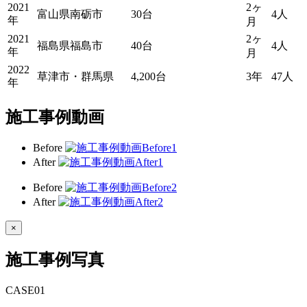
2021
2ヶ
富山県南砺市
30台
4人
年
月
2021
2ヶ
福島県福島市
40台
4人
年
月
2022
草津市・群馬県
4,200台
3年
47人
年
施工事例動画
Before
After
Before
After
×
施工事例写真
CASE
01