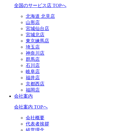
全国のサービス店 TOPへ
北海道 北見店
山形店
宮城仙台店
宮城北店
東京練馬店
埼玉店
神奈川店
群馬店
石川店
岐阜店
福井店
京都西店
福岡店
会社案内
会社案内 TOPへ
会社概要
代表者挨拶
経営理念