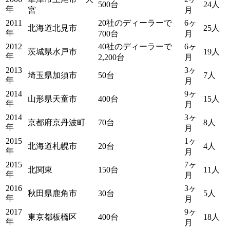
500台
24人
年
宮
月
2011
20社のディーラーで
6ヶ
北海道北見市
25人
年
700台
月
2012
40社のディーラーで
6ヶ
茨城県水戸市
19人
年
2,200台
月
2013
3ヶ
埼玉県加須市
50台
7人
年
月
2014
9ヶ
山形県天童市
400台
15人
年
月
2014
3ヶ
京都府京丹波町
70台
8人
年
月
2015
1ヶ
北海道札幌市
20台
4人
年
月
2015
7ヶ
北関東
150台
11人
年
月
2016
3ヶ
秋田県鹿角市
30台
5人
年
月
2017
9ヶ
東京都板橋区
400台
18人
年
月