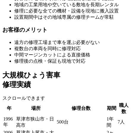
地域の工業用地や空いている敷地を長期レンタル
修理に必要な全ての機材・設備を現地に搬入設置
設置期間中はその地域専属の修理チームが常駐
お客様のメリット
遠方の修理工場まで車を運ぶ必要がない
複数台の車両を同時に修理対応
中間マージンカットによる直接価格
修理後の点検・保証も現地で対応
大規模ひょう害車
修理実績
スクロールできます
職人
年
場所
修理台数
期間
数
1996
草津市狭山市・日
1年
500台
7人
年
高市
間
2006
草津市上尾市・大
2ヶ