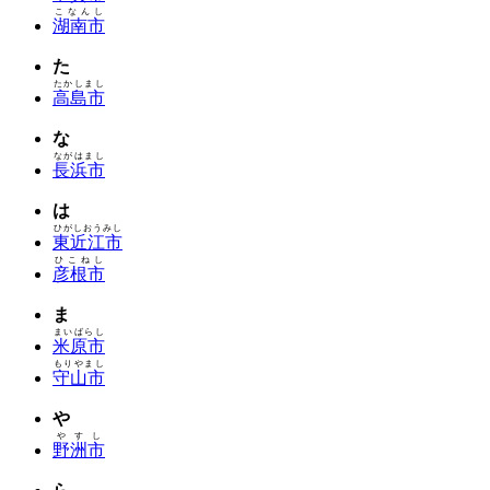
こなんし
湖南市
た
たかしまし
高島市
な
ながはまし
長浜市
は
ひがしおうみし
東近江市
ひこねし
彦根市
ま
まいばらし
米原市
もりやまし
守山市
や
やすし
野洲市