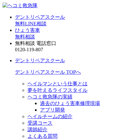
デントリペアスクール
無料LINE相談
ひょう害車
無料相談
無料相談 電話窓口
0120-119-807
デントリペアスクール
デントリペアスクール TOPへ
ヘイルマンという仕事とは
夢を叶えるライフスタイル
ヘコミ救急隊の実績
過去のひょう害車修理現場
アプリ開発
ヘイルチームの紹介
受講コース
講師紹介
よくある質問