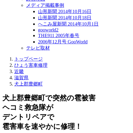
メディア掲載事例
山形新聞 2014年10月16日
山形新聞 2014年10月18日
へこみ屋新聞 2014年10月1日
gooworld2
THE911 2005年春号
2006年12月号 GooWorld
テレビ取材
トップページ
ひょう害車修理
近畿
滋賀県
犬上郡豊郷町
犬上郡豊郷町で突然の
雹被害
ヘコミ救急隊が
デントリペアで
雹害車を速やかに修理！