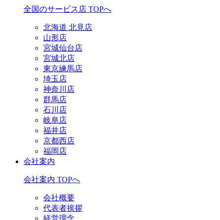
全国のサービス店 TOPへ
北海道 北見店
山形店
宮城仙台店
宮城北店
東京練馬店
埼玉店
神奈川店
群馬店
石川店
岐阜店
福井店
京都西店
福岡店
会社案内
会社案内 TOPへ
会社概要
代表者挨拶
経営理念