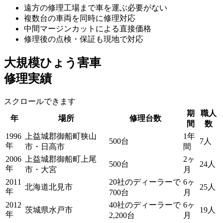
遠方の修理工場まで車を運ぶ必要がない
複数台の車両を同時に修理対応
中間マージンカットによる直接価格
修理後の点検・保証も現地で対応
大規模ひょう害車
修理実績
スクロールできます
期
職人
年
場所
修理台数
間
数
1996
上益城郡御船町狭山
1年
500台
7人
年
市・日高市
間
2006
上益城郡御船町上尾
2ヶ
500台
24人
年
市・大宮
月
2011
20社のディーラーで
6ヶ
北海道北見市
25人
年
700台
月
2012
40社のディーラーで
6ヶ
茨城県水戸市
19人
年
2,200台
月