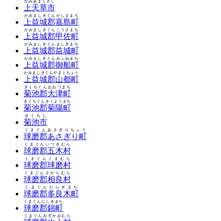
かみあまくさし
上天草市
かみましきぐんかしままち
上益城郡嘉島町
かみましきぐんこうさまち
上益城郡甲佐町
かみましきぐんましきまち
上益城郡益城町
かみましきぐんみふねまち
上益城郡御船町
かみましきぐんやまとちょう
上益城郡山都町
きくちぐんおおづまち
菊池郡大津町
きくちぐんきくようまち
菊池郡菊陽町
きくちし
菊池市
くまぐんあさぎりちょう
球磨郡あさぎり町
くまぐんいつきむら
球磨郡五木村
くまぐんくまむら
球磨郡球磨村
くまぐんさがらむら
球磨郡相良村
くまぐんたらぎまち
球磨郡多良木町
くまぐんにしきまち
球磨郡錦町
くまぐんみずかみむら