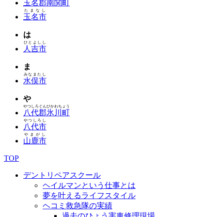
玉名郡南関町
たまなし
玉名市
は
ひとよしし
人吉市
ま
みなまたし
水俣市
や
やつしろぐんひかわちょう
八代郡氷川町
やつしろし
八代市
やまがし
山鹿市
TOP
デントリペアスクール
ヘイルマンという仕事とは
夢を叶えるライフスタイル
ヘコミ救急隊の実績
過去のひょう害車修理現場