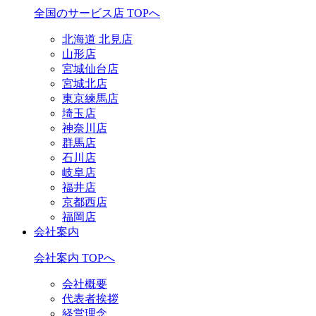
全国のサービス店 TOPへ
北海道 北見店
山形店
宮城仙台店
宮城北店
東京練馬店
埼玉店
神奈川店
群馬店
石川店
岐阜店
福井店
京都西店
福岡店
会社案内
会社案内 TOPへ
会社概要
代表者挨拶
経営理念