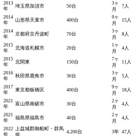
2013
3ヶ
埼玉県加須市
50台
7人
年
月
2014
9ヶ
山形県天童市
400台
15人
年
月
2014
3ヶ
京都府京丹波町
70台
8人
年
月
2015
1ヶ
北海道札幌市
20台
4人
年
月
2015
7ヶ
北関東
150台
11人
年
月
2016
3ヶ
秋田県鹿角市
30台
5人
年
月
2017
9ヶ
東京都板橋区
400台
18人
年
月
2021
2ヶ
富山県南砺市
30台
4人
年
月
2021
2ヶ
福島県福島市
40台
4人
年
月
2022
上益城郡御船町・群馬
4,200台
3年
47人
年
県