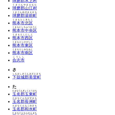
球磨郡水上村
くまぐんやまえむら
球磨郡山江村
くまぐんゆのまえまち
球磨郡湯前町
くまもとしきたく
熊本市北区
くまもとしちゅうおうく
熊本市中央区
くまもとしにしく
熊本市西区
くまもとしひがしく
熊本市東区
くまもとしみなみく
熊本市南区
こうしし
合志市
さ
しもましきぐんみさとまち
下益城郡美里町
た
たまなぐんぎょくとうまち
玉名郡玉東町
たまなぐんながすまち
玉名郡長洲町
たまなぐんなごみまち
玉名郡和水町
たまなぐんなんかんまち