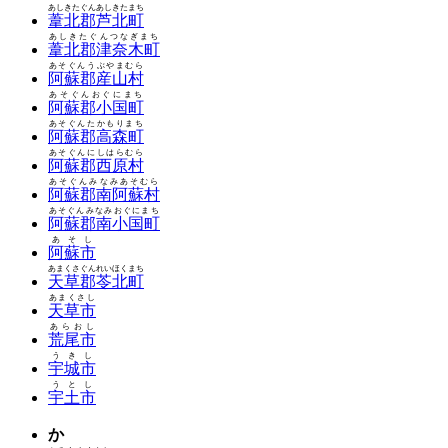
あしきたぐんあしきたまち
葦北郡芦北町
あしきたぐんつなぎまち
葦北郡津奈木町
あそぐんうぶやまむら
阿蘇郡産山村
あそぐんおぐにまち
阿蘇郡小国町
あそぐんたかもりまち
阿蘇郡高森町
あそぐんにしはらむら
阿蘇郡西原村
あそぐんみなみあそむら
阿蘇郡南阿蘇村
あそぐんみなみおぐにまち
阿蘇郡南小国町
あそし
阿蘇市
あまくさぐんれいほくまち
天草郡苓北町
あまくさし
天草市
あらおし
荒尾市
うきし
宇城市
うとし
宇土市
か