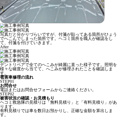
写真だと分かりづらいですが、付箋が貼ってある箇所がひょう
でへこんでしまった箇所です。ヘコミ箇所を職人が確認をし
て、付箋を付けていきます。
After
デントリペアで全てのへこみが綺麗に直った様子です。照明を
様々な確度から当てて、へこみが修理されたことを確認しま
す。
雹害車修理の流れ
STEP
01
お問合せ
電話またはお問合せフォームからご連絡ください。
STEP
02
被害状況の確認・お見積もり
ヘコミ救急隊の見積りは「無料見積り」と「有料見積り」があ
ります。
有料見積りでは車を数日お預かりし、正確な金額を算出しま
す。