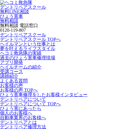
デントリペアスクール
無料LINE相談
ひょう害車
無料相談
無料相談 電話窓口
0120-119-807
デントリペアスクール
デントリペアスクール TOPへ
ヘイルマンという仕事とは
夢を叶えるライフスタイル
ヘコミ救急隊の実績
過去のひょう害車修理現場
アプリ開発
ヘイルチームの紹介
受講コース
講師紹介
よくある質問
お客様の声
お客様の声 TOPへ
ひょう害車修理をしたお客様インタビュー
デントリペアについて
デントリペアについて TOPへ
ひょう害にあったら
個人のお客様へ
自動車業界のお客様へ
デントリペアとは
デントリペア修理方法