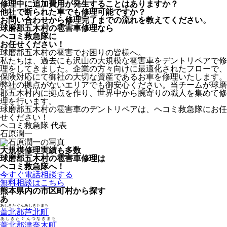
修理中に追加費用が発生することはありますか？
他社で断られた車でも修理可能ですか？
お問い合わせから修理完了までの流れを教えてください。
球磨郡五木村の雹害車修理なら
ヘコミ救急隊
に
お任せください！
球磨郡五木村の雹害でお困りの皆様へ。
私たちは、過去にも沢山の大規模な雹害車をデントリペアで修
理をしてきました。企業の方々向けに最適化されたフローで、
保険対応にて御社の大切な資産であるお車を修理いたします。
弊社の拠点がないエリアでも御安心ください。当チームが球磨
郡五木村内に拠点を作り、世界中から腕寄りの職人を集めて修
理を行います。
球磨郡五木村の雹害車のデントリペアは、ヘコミ救急隊にお任
せください！
ヘコミ救急隊 代表
石原潤一
大規模修理実績も多数
球磨郡五木村の雹害車修理は
ヘコミ救急隊へ！
今すぐ電話相談する
無料相談はこちら
熊本県内の市区町村から探す
あ
あしきたぐんあしきたまち
葦北郡芦北町
あしきたぐんつなぎまち
葦北郡津奈木町