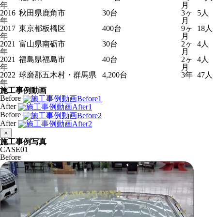
年
月
2016
秋田県鹿角市
30台
3ヶ
5人
年
月
2017
東京都板橋区
400台
9ヶ
18人
年
月
2021
富山県南砺市
30台
2ヶ
4人
年
月
2021
福島県福島市
40台
2ヶ
4人
年
月
2022
球磨郡五木村・群馬県
4,200台
3年
47人
年
施工事例動画
Before
After
Before
After
×
施工事例写真
CASE
01
Before