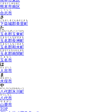
熊本市東区
くまもとしみなみく
熊本市南区
こうしし
合志市
さ
しもましきぐんみさとまち
下益城郡美里町
た
たまなぐんぎょくとうまち
玉名郡玉東町
たまなぐんながすまち
玉名郡長洲町
たまなぐんなごみまち
玉名郡和水町
たまなぐんなんかんまち
玉名郡南関町
たまなし
玉名市
は
ひとよしし
人吉市
ま
みなまたし
水俣市
や
やつしろぐんひかわちょう
八代郡氷川町
やつしろし
八代市
やまがし
山鹿市
TOP