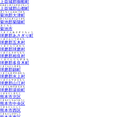
上益城郡御船町
かみましきぐんやまとちょう
上益城郡山都町
きくちぐんおおづまち
菊池郡大津町
きくちぐんきくようまち
菊池郡菊陽町
きくちし
菊池市
くまぐんあさぎりちょう
球磨郡あさぎり町
くまぐんいつきむら
球磨郡五木村
くまぐんくまむら
球磨郡球磨村
くまぐんさがらむら
球磨郡相良村
くまぐんたらぎまち
球磨郡多良木町
くまぐんにしきまち
球磨郡錦町
くまぐんみずかみむら
球磨郡水上村
くまぐんやまえむら
球磨郡山江村
くまぐんゆのまえまち
球磨郡湯前町
くまもとしきたく
熊本市北区
くまもとしちゅうおうく
熊本市中央区
くまもとしにしく
熊本市西区
くまもとしひがしく