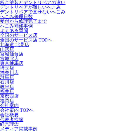
板金塗装とデントリペアの違い
デントリペアが難しいへこみ
デントリペアで直せないへこみ
へこみ修理日数
受付から修理完了まで
へこみ補修事例
よくある質問
全国のサービス店
全国のサービス店 TOPへ
北海道 北見店
山形店
宮城仙台店
宮城北店
東京練馬店
埼玉店
神奈川店
群馬店
石川店
岐阜店
福井店
京都西店
福岡店
会社案内
会社案内 TOPへ
会社概要
代表者挨拶
経営理念
メディア掲載事例