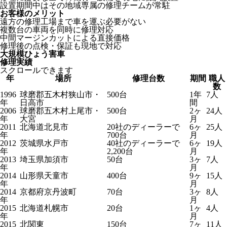
設置期間中はその地域専属の修理チームが常駐
お客様のメリット
遠方の修理工場まで車を運ぶ必要がない
複数台の車両を同時に修理対応
中間マージンカットによる直接価格
修理後の点検・保証も現地で対応
大規模ひょう害車
修理実績
スクロールできます
年
場所
修理台数
期間
職人
数
1996
球磨郡五木村狭山市・
500台
1年
7人
年
日高市
間
2006
球磨郡五木村上尾市・
500台
2ヶ
24人
年
大宮
月
2011
北海道北見市
20社のディーラーで
6ヶ
25人
年
700台
月
2012
茨城県水戸市
40社のディーラーで
6ヶ
19人
年
2,200台
月
2013
埼玉県加須市
50台
3ヶ
7人
年
月
2014
山形県天童市
400台
9ヶ
15人
年
月
2014
京都府京丹波町
70台
3ヶ
8人
年
月
2015
北海道札幌市
20台
1ヶ
4人
年
月
2015
北関東
150台
7ヶ
11人