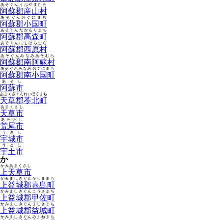
あそぐんうぶやまむら
阿蘇郡産山村
あそぐんおぐにまち
阿蘇郡小国町
あそぐんたかもりまち
阿蘇郡高森町
あそぐんにしはらむら
阿蘇郡西原村
あそぐんみなみあそむら
阿蘇郡南阿蘇村
あそぐんみなみおぐにまち
阿蘇郡南小国町
あそし
阿蘇市
あまくさぐんれいほくまち
天草郡苓北町
あまくさし
天草市
あらおし
荒尾市
うきし
宇城市
うとし
宇土市
か
かみあまくさし
上天草市
かみましきぐんかしままち
上益城郡嘉島町
かみましきぐんこうさまち
上益城郡甲佐町
かみましきぐんましきまち
上益城郡益城町
かみましきぐんみふねまち