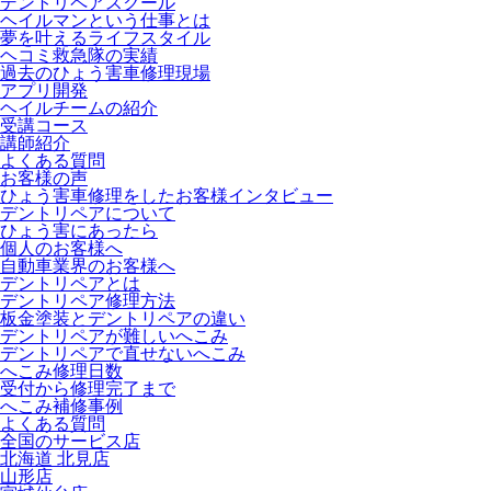
デントリペアスクール
ヘイルマンという仕事とは
夢を叶えるライフスタイル
ヘコミ救急隊の実績
過去のひょう害車修理現場
アプリ開発
ヘイルチームの紹介
受講コース
講師紹介
よくある質問
お客様の声
ひょう害車修理をしたお客様インタビュー
デントリペアについて
ひょう害にあったら
個人のお客様へ
自動車業界のお客様へ
デントリペアとは
デントリペア修理方法
板金塗装とデントリペアの違い
デントリペアが難しいへこみ
デントリペアで直せないへこみ
へこみ修理日数
受付から修理完了まで
へこみ補修事例
よくある質問
全国のサービス店
北海道 北見店
山形店