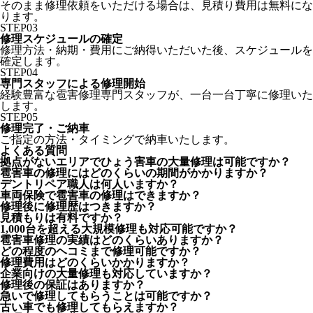
そのまま修理依頼をいただける場合は、見積り費用は無料にな
ります。
STEP
03
修理スケジュールの確定
修理方法・納期・費用にご納得いただいた後、スケジュールを
確定します。
STEP
04
専門スタッフによる修理開始
経験豊富な雹害修理専門スタッフが、一台一台丁寧に修理いた
します。
STEP
05
修理完了・ご納車
ご指定の方法・タイミングで納車いたします。
よくある質問
拠点がないエリアでひょう害車の大量修理は可能ですか？
雹害車の修理にはどのくらいの期間がかかりますか？
デントリペア職人は何人いますか？
車両保険で雹害車の修理はできますか？
修理後に修理歴はつきますか？
見積もりは有料ですか？
1,000台を超える大規模修理も対応可能ですか？
雹害車修理の実績はどのくらいありますか？
どの程度のヘコミまで修理可能ですか？
修理費用はどのくらいかかりますか？
企業向けの大量修理も対応していますか？
修理後の保証はありますか？
急いで修理してもらうことは可能ですか？
古い車でも修理してもらえますか？