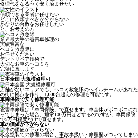
修理代をなるべく安く済ませたい
信頼できる業者に任せたい
どこに依頼すべきか分からない
かなりの台数をお任せしたい
と、お考えの方！
業界最大手の雹害車修理の
実績豊富な
ヘコミ救急隊
に
お任せください！
デントリペア技術で
大切なお車のヘコミを
完璧に直します。
日本全国 大規模修理可
店舗がないエリアでも、ヘコミ救急隊のへイルチームがあなた
の街に拠点を作り、1,000台超えの修理も可能です。
車両保険で安く修理可能
雹害車修理は「車両保険」で直せます。車全体がボコボコにな
ってしまった場合、通常100万円ほどするのですが、車両保険
で5万円程度だけで直せます。
車の価値が下がらない
板金塗装での修理の場合、事故車扱い・修理歴がついてしまい