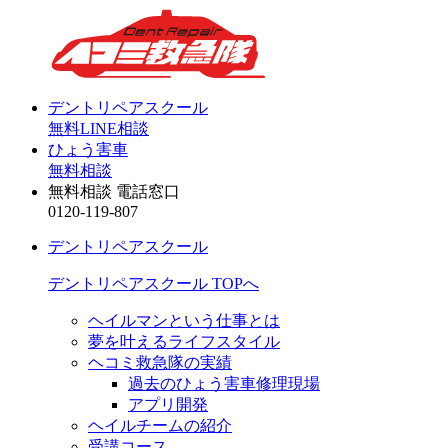
デントリペアスクール
無料LINE相談
ひょう害車
無料相談
無料相談 電話窓口
0120-119-807
デントリペアスクール
デントリペアスクール TOPへ
ヘイルマンという仕事とは
夢を叶えるライフスタイル
ヘコミ救急隊の実績
過去のひょう害車修理現場
アプリ開発
ヘイルチームの紹介
受講コース