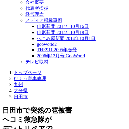
会社概要
代表者挨拶
経営理念
メディア掲載事例
山形新聞 2014年10月16日
山形新聞 2014年10月18日
へこみ屋新聞 2014年10月1日
gooworld2
THE911 2005年春号
2006年12月号 GooWorld
テレビ取材
トップページ
ひょう害車修理
九州
大分県
日田市
日田市で突然の
雹被害
ヘコミ救急隊が
デントリペアで