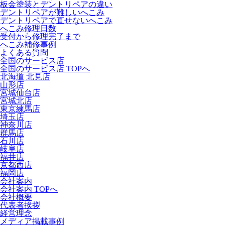
板金塗装とデントリペアの違い
デントリペアが難しいへこみ
デントリペアで直せないへこみ
へこみ修理日数
受付から修理完了まで
へこみ補修事例
よくある質問
全国のサービス店
全国のサービス店 TOPへ
北海道 北見店
山形店
宮城仙台店
宮城北店
東京練馬店
埼玉店
神奈川店
群馬店
石川店
岐阜店
福井店
京都西店
福岡店
会社案内
会社案内 TOPへ
会社概要
代表者挨拶
経営理念
メディア掲載事例