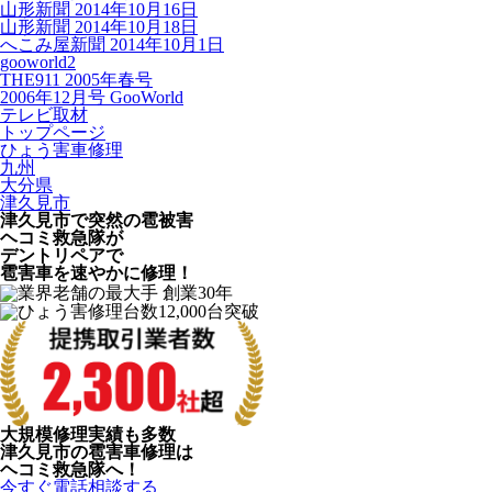
山形新聞 2014年10月16日
山形新聞 2014年10月18日
へこみ屋新聞 2014年10月1日
gooworld2
THE911 2005年春号
2006年12月号 GooWorld
テレビ取材
トップページ
ひょう害車修理
九州
大分県
津久見市
津久見市で突然の
雹被害
ヘコミ救急隊が
デントリペアで
雹害車を速やかに修理！
大規模修理実績も多数
津久見市の雹害車修理は
ヘコミ救急隊へ！
今すぐ電話相談する