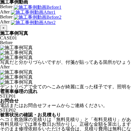
施工事例動画
Before
After
Before
After
×
施工事例写真
CASE
01
Before
写真だと分かりづらいですが、付箋が貼ってある箇所がひょう
After
デントリペアで全てのへこみが綺麗に直った様子です。照明を
雹害車修理の流れ
STEP
01
お問合せ
電話またはお問合せフォームからご連絡ください。
STEP
02
被害状況の確認・お見積もり
ヘコミ救急隊の見積りは「無料見積り」と「有料見積り」があ
有料見積りでは車を数日お預かりし、正確な金額を算出します
そのまま修理依頼をいただける場合は、見積り費用は無料にな