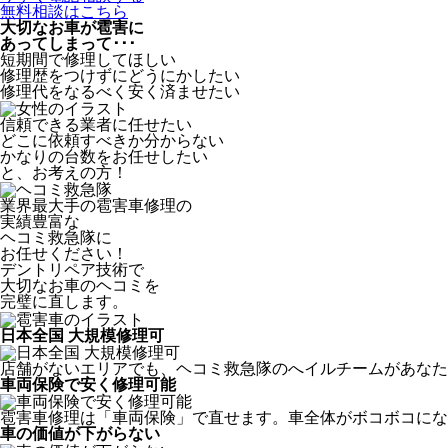
無料相談はこちら
大切なお車が雹害に
あってしまって･･･
短期間で修理してほしい
修理歴をつけずにどうにかしたい
修理代をなるべく安く済ませたい
信頼できる業者に任せたい
どこに依頼すべきか分からない
かなりの台数をお任せしたい
と、お考えの方！
業界最大手の雹害車修理の
実績豊富な
ヘコミ救急隊
に
お任せください！
デントリペア技術で
大切なお車のヘコミを
完璧に直します。
日本全国 大規模修理可
店舗がないエリアでも、ヘコミ救急隊のへイルチームがあなたの
車両保険で安く修理可能
雹害車修理は「車両保険」で直せます。車全体がボコボコにな
車の価値が下がらない