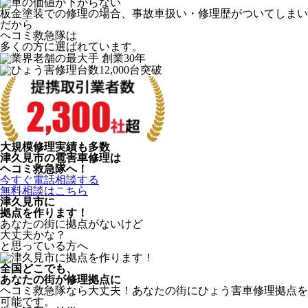
板金塗装での修理の場合、事故車扱い・修理歴がついてしまい
だから
ヘコミ救急隊は
多くの方に選ばれています。
大規模修理実績も多数
津久見市の雹害車修理は
ヘコミ救急隊へ！
今すぐ電話相談する
無料相談はこちら
津久見市
に
拠点を作ります！
あなたの街に拠点がないけど
大丈夫かな？
と思っている方へ
全国どこでも、
あなたの街が修理拠点に
ヘコミ救急隊なら大丈夫！あなたの街にひょう害車修理拠点を
可能です。