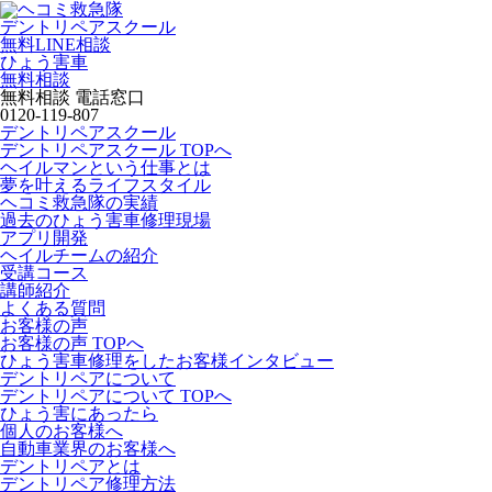
デントリペアスクール
無料LINE相談
ひょう害車
無料相談
無料相談 電話窓口
0120-119-807
デントリペアスクール
デントリペアスクール TOPへ
ヘイルマンという仕事とは
夢を叶えるライフスタイル
ヘコミ救急隊の実績
過去のひょう害車修理現場
アプリ開発
ヘイルチームの紹介
受講コース
講師紹介
よくある質問
お客様の声
お客様の声 TOPへ
ひょう害車修理をしたお客様インタビュー
デントリペアについて
デントリペアについて TOPへ
ひょう害にあったら
個人のお客様へ
自動車業界のお客様へ
デントリペアとは
デントリペア修理方法