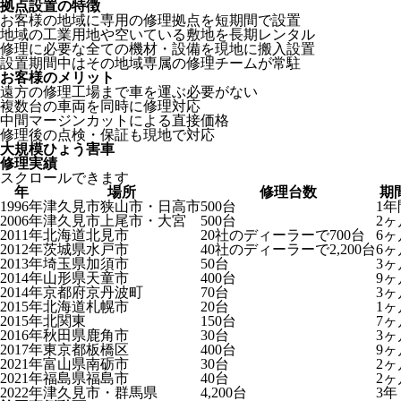
拠点設置の特徴
お客様の地域に専用の修理拠点を短期間で設置
地域の工業用地や空いている敷地を長期レンタル
修理に必要な全ての機材・設備を現地に搬入設置
設置期間中はその地域専属の修理チームが常駐
お客様のメリット
遠方の修理工場まで車を運ぶ必要がない
複数台の車両を同時に修理対応
中間マージンカットによる直接価格
修理後の点検・保証も現地で対応
大規模ひょう害車
修理実績
スクロールできます
年
場所
修理台数
期
1996年
津久見市狭山市・日高市
500台
1年
2006年
津久見市上尾市・大宮
500台
2ヶ
2011年
北海道北見市
20社のディーラーで700台
6ヶ
2012年
茨城県水戸市
40社のディーラーで2,200台
6ヶ
2013年
埼玉県加須市
50台
3ヶ
2014年
山形県天童市
400台
9ヶ
2014年
京都府京丹波町
70台
3ヶ
2015年
北海道札幌市
20台
1ヶ
2015年
北関東
150台
7ヶ
2016年
秋田県鹿角市
30台
3ヶ
2017年
東京都板橋区
400台
9ヶ
2021年
富山県南砺市
30台
2ヶ
2021年
福島県福島市
40台
2ヶ
2022年
津久見市・群馬県
4,200台
3年