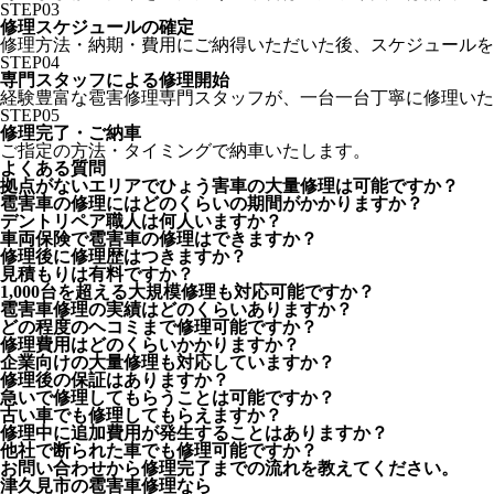
STEP
03
修理スケジュールの確定
修理方法・納期・費用にご納得いただいた後、スケジュールを
STEP
04
専門スタッフによる修理開始
経験豊富な雹害修理専門スタッフが、一台一台丁寧に修理いた
STEP
05
修理完了・ご納車
ご指定の方法・タイミングで納車いたします。
よくある質問
拠点がないエリアでひょう害車の大量修理は可能ですか？
雹害車の修理にはどのくらいの期間がかかりますか？
デントリペア職人は何人いますか？
車両保険で雹害車の修理はできますか？
修理後に修理歴はつきますか？
見積もりは有料ですか？
1,000台を超える大規模修理も対応可能ですか？
雹害車修理の実績はどのくらいありますか？
どの程度のヘコミまで修理可能ですか？
修理費用はどのくらいかかりますか？
企業向けの大量修理も対応していますか？
修理後の保証はありますか？
急いで修理してもらうことは可能ですか？
古い車でも修理してもらえますか？
修理中に追加費用が発生することはありますか？
他社で断られた車でも修理可能ですか？
お問い合わせから修理完了までの流れを教えてください。
津久見市の雹害車修理なら