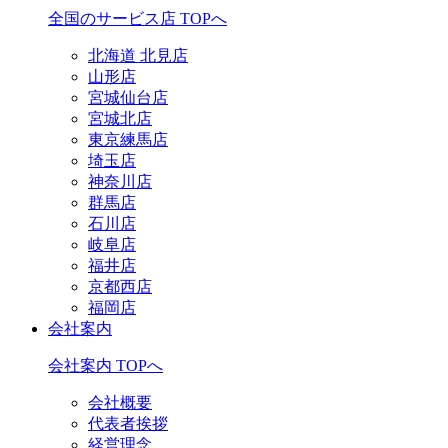
全国のサービス店 TOPへ
北海道 北見店
山形店
宮城仙台店
宮城北店
東京練馬店
埼玉店
神奈川店
群馬店
石川店
岐阜店
福井店
京都西店
福岡店
会社案内
会社案内 TOPへ
会社概要
代表者挨拶
経営理念