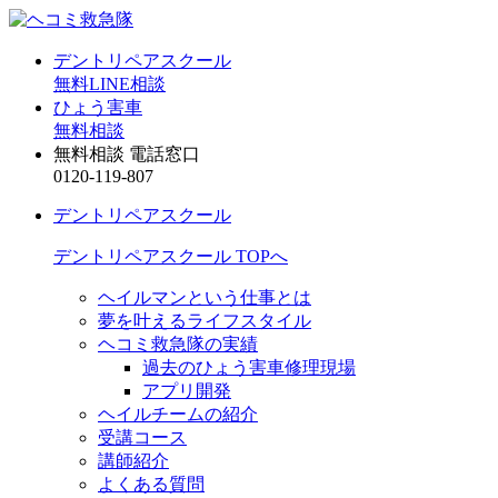
デントリペアスクール
無料LINE相談
ひょう害車
無料相談
無料相談 電話窓口
0120-119-807
デントリペアスクール
デントリペアスクール TOPへ
ヘイルマンという仕事とは
夢を叶えるライフスタイル
ヘコミ救急隊の実績
過去のひょう害車修理現場
アプリ開発
ヘイルチームの紹介
受講コース
講師紹介
よくある質問