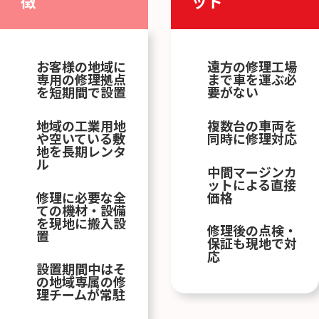
徴
ット
お客様の地域に
遠方の修理工場
専用の修理拠点
まで車を運ぶ必
を短期間で設置
要がない
地域の工業用地
複数台の車両を
や空いている敷
同時に修理対応
地を長期レンタ
ル
中間マージンカ
ットによる直接
修理に必要な全
価格
ての機材・設備
を現地に搬入設
修理後の点検・
置
保証も現地で対
応
設置期間中はそ
の地域専属の修
理チームが常駐