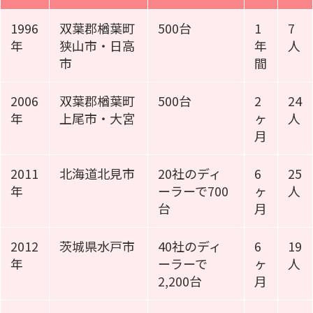
1996
双葉郡楢葉町
500台
1
7
年
狭山市・日高
年
人
市
間
2006
双葉郡楢葉町
500台
2
24
年
上尾市・大宮
ヶ
人
月
2011
北海道北見市
20社のディ
6
25
年
ーラーで700
ヶ
人
台
月
2012
茨城県水戸市
40社のディ
6
19
年
ーラーで
ヶ
人
2,200台
月