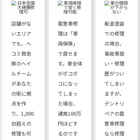
店舗がな
雹害車修
板金塗装
いエリア
理は「車
での修理
でも、ヘ
両保険」
の場合、
コミ救急
で直せま
事故車扱
隊のへイ
す。車全体
い・修理
ルチーム
がボコボ
歴がつい
があなた
コになっ
てしまい
の街に拠
てしまっ
ますが、
点を作
た場合、
デントリ
り、1,000
通常100万
ペアの雹
台超えの
円ほどす
害車修理
修理も可
るのです
なら修理