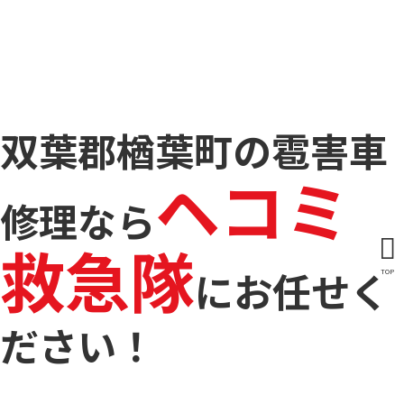
双葉郡楢葉町の雹害車
ヘコミ
修理なら
救急隊
に
お任せく
TOP
ださい！