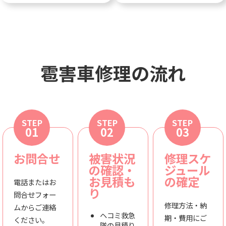
雹害車修理の流れ
STEP
STEP
STEP
01
02
03
お問合せ
被害状況
修理スケ
の確認・
ジュール
お見積も
の確定
電話またはお
り
問合せフォー
修理方法・納
ムからご連絡
ヘコミ救急
期・費用にご
ください。
隊の見積り