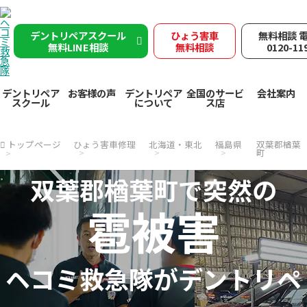
デントリペアスクール
ひょう害車
無料相談 
無料LINE相談
無料相談
0120-11
デントリペア
お客様の声
デントリペア
全国のサービ
会社案内
スクール
について
ス店
トップページ
ひょう害車修理
北海道・東北
福島県
双葉郡楢葉
町
双葉郡楢葉町で突然の
雹被害
ヘコミ救急隊が
デントリペ