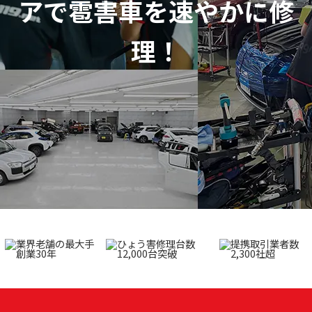
アで
雹害車を速やかに修
理！