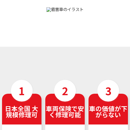
日本全国 大
車両保険で安
車の価値が下
規模修理可
く修理可能
がらない