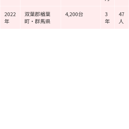
2022
双葉郡楢葉
4,200台
3
47
年
町・群馬県
年
人
施工事例動画