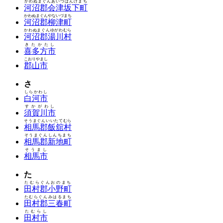
かわぬまぐんあいづばんげまち
河沼郡会津坂下町
かわぬまぐんやないづまち
河沼郡柳津町
かわぬまぐんゆがわむら
河沼郡湯川村
きたかたし
喜多方市
こおりやまし
郡山市
さ
しらかわし
白河市
すかがわし
須賀川市
そうまぐんいいたてむら
相馬郡飯舘村
そうまぐんしんちまち
相馬郡新地町
そうまし
相馬市
た
たむらぐんおのまち
田村郡小野町
たむらぐんみはるまち
田村郡三春町
たむらし
田村市