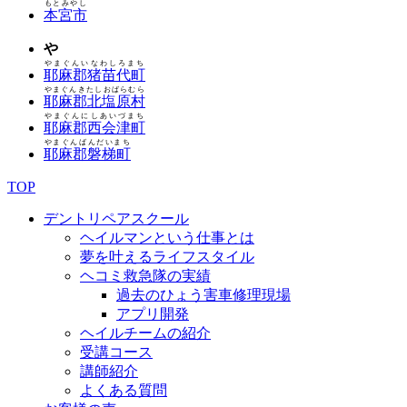
もとみやし
本宮市
や
やまぐんいなわしろまち
耶麻郡猪苗代町
やまぐんきたしおばらむら
耶麻郡北塩原村
やまぐんにしあいづまち
耶麻郡西会津町
やまぐんばんだいまち
耶麻郡磐梯町
TOP
デントリペアスクール
ヘイルマンという仕事とは
夢を叶えるライフスタイル
ヘコミ救急隊の実績
過去のひょう害車修理現場
アプリ開発
ヘイルチームの紹介
受講コース
講師紹介
よくある質問