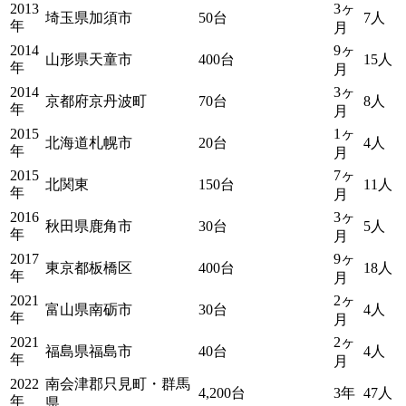
2013
3ヶ
埼玉県加須市
50台
7人
年
月
2014
9ヶ
山形県天童市
400台
15人
年
月
2014
3ヶ
京都府京丹波町
70台
8人
年
月
2015
1ヶ
北海道札幌市
20台
4人
年
月
2015
7ヶ
北関東
150台
11人
年
月
2016
3ヶ
秋田県鹿角市
30台
5人
年
月
2017
9ヶ
東京都板橋区
400台
18人
年
月
2021
2ヶ
富山県南砺市
30台
4人
年
月
2021
2ヶ
福島県福島市
40台
4人
年
月
2022
南会津郡只見町・群馬
4,200台
3年
47人
年
県