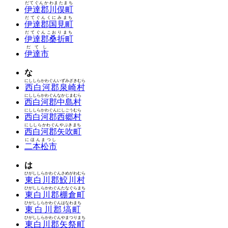
だてぐんかわまたまち
伊達郡川俣町
だてぐんくにみまち
伊達郡国見町
だてぐんこおりまち
伊達郡桑折町
だてし
伊達市
な
にししらかわぐんいずみざきむら
西白河郡泉崎村
にししらかわぐんなかじまむら
西白河郡中島村
にししらかわぐんにしごうむら
西白河郡西郷村
にししらかわぐんやぶきまち
西白河郡矢吹町
にほんまつし
二本松市
は
ひがししらかわぐんさめがわむら
東白川郡鮫川村
ひがししらかわぐんたなぐらまち
東白川郡棚倉町
ひがししらかわぐんはなわまち
東白川郡塙町
ひがししらかわぐんやまつりまち
東白川郡矢祭町