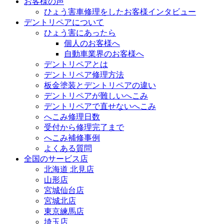
お客様の声
ひょう害車修理をしたお客様インタビュー
デントリペアについて
ひょう害にあったら
個人のお客様へ
自動車業界のお客様へ
デントリペアとは
デントリペア修理方法
板金塗装とデントリペアの違い
デントリペアが難しいへこみ
デントリペアで直せないへこみ
へこみ修理日数
受付から修理完了まで
へこみ補修事例
よくある質問
全国のサービス店
北海道 北見店
山形店
宮城仙台店
宮城北店
東京練馬店
埼玉店