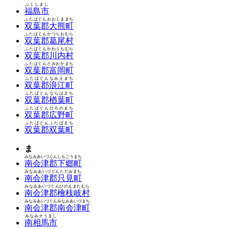
ふくしまし
福島市
ふたばぐんおおくままち
双葉郡大熊町
ふたばぐんかつらおむら
双葉郡葛尾村
ふたばぐんかわうちむら
双葉郡川内村
ふたばぐんとみおかまち
双葉郡富岡町
ふたばぐんなみえまち
双葉郡浪江町
ふたばぐんならはまち
双葉郡楢葉町
ふたばぐんひろのまち
双葉郡広野町
ふたばぐんふたばまち
双葉郡双葉町
ま
みなみあいづぐんしもごうまち
南会津郡下郷町
みなみあいづぐんただみまち
南会津郡只見町
みなみあいづぐんひのえまたむら
南会津郡檜枝岐村
みなみあいづぐんみなみあいづまち
南会津郡南会津町
みなみそうまし
南相馬市