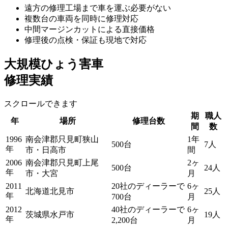
遠方の修理工場まで車を運ぶ必要がない
複数台の車両を同時に修理対応
中間マージンカットによる直接価格
修理後の点検・保証も現地で対応
大規模ひょう害車
修理実績
スクロールできます
期
職人
年
場所
修理台数
間
数
1996
南会津郡只見町狭山
1年
500台
7人
年
市・日高市
間
2006
南会津郡只見町上尾
2ヶ
500台
24人
年
市・大宮
月
2011
20社のディーラーで
6ヶ
北海道北見市
25人
年
700台
月
2012
40社のディーラーで
6ヶ
茨城県水戸市
19人
年
2,200台
月