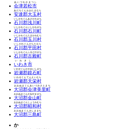
あいづわかまつし
会津若松市
あだちぐんおおたまむら
安達郡大玉村
いしかわぐんあさかわまち
石川郡浅川町
いしかわぐんいしかわまち
石川郡石川町
いしかわぐんたまかわむら
石川郡玉川村
いしかわぐんひらたむら
石川郡平田村
いしかわぐんふるどのまち
石川郡古殿町
いわきし
いわき市
いわせぐんかがみいしまち
岩瀬郡鏡石町
いわせぐんてんえいむら
岩瀬郡天栄村
おおぬまぐんあいづみさとまち
大沼郡会津美里町
おおぬまぐんかねやままち
大沼郡金山町
おおぬまぐんしょうわむら
大沼郡昭和村
おおぬまぐんみしままち
大沼郡三島町
か