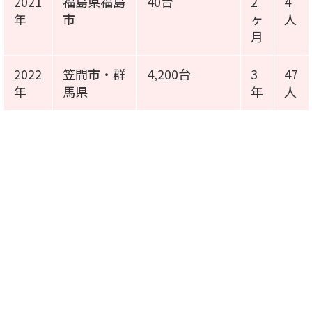
2021
福島県福島
40台
2
4
年
市
ヶ
人
月
2022
笠間市・群
4,200台
3
47
年
馬県
年
人
施工事例動画