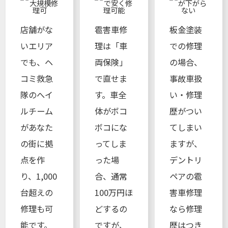
店舗がな
雹害車修
板金塗装
いエリア
理は「車
での修理
でも、ヘ
両保険」
の場合、
コミ救急
で直せま
事故車扱
隊のへイ
す。車全
い・修理
ルチーム
体がボコ
歴がつい
があなた
ボコにな
てしまい
の街に拠
ってしま
ますが、
点を作
った場
デントリ
り、1,000
合、通常
ペアの雹
台超えの
100万円ほ
害車修理
修理も可
どするの
なら修理
能です。
ですが、
歴はつき