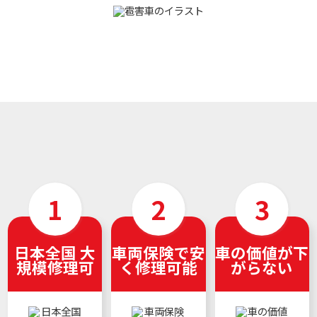
日本全国 大
車両保険で安
車の価値が下
規模修理可
く修理可能
がらない