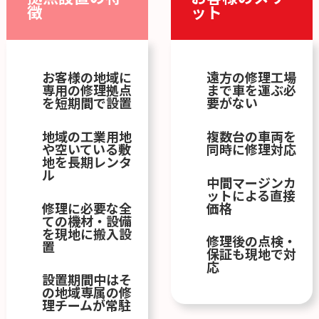
徴
ット
お客様の地域に
遠方の修理工場
専用の修理拠点
まで車を運ぶ必
を短期間で設置
要がない
地域の工業用地
複数台の車両を
や空いている敷
同時に修理対応
地を長期レンタ
ル
中間マージンカ
ットによる直接
修理に必要な全
価格
ての機材・設備
を現地に搬入設
修理後の点検・
置
保証も現地で対
応
設置期間中はそ
の地域専属の修
理チームが常駐