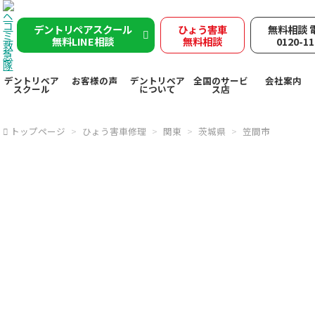
デントリペアスクール
ひょう害車
無料相談 
無料LINE相談
無料相談
0120-11
デントリペア
お客様の声
デントリペア
全国のサービ
会社案内
スクール
について
ス店
トップページ
ひょう害車修理
関東
茨城県
笠間市
笠間市で突然の
雹被害
ヘコミ救急隊が
デントリペ
アで
雹害車を速やかに修