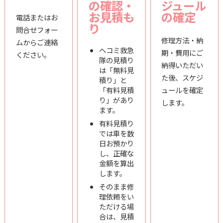
の確認・
ジュール
お見積も
の確定
電話またはお
り
問合せフォー
修理方法・納
ムからご連絡
ヘコミ救急
期・費用にご
ください。
隊の見積り
納得いただい
は「無料見
た後、スケジ
積り」と
「有料見積
ュールを確定
り」があり
します。
ます。
有料見積り
では車を数
日お預かり
し、正確な
金額を算出
します。
そのまま修
理依頼をい
ただける場
合は、見積