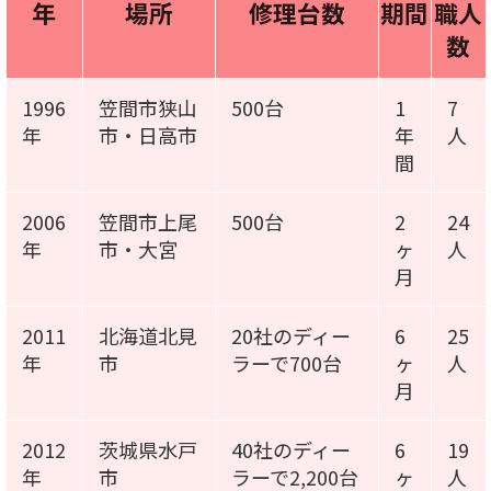
年
場所
修理台数
期間
職人
数
1996
笠間市狭山
500台
1
7
年
市・日高市
年
人
間
2006
笠間市上尾
500台
2
24
年
市・大宮
ヶ
人
月
2011
北海道北見
20社のディー
6
25
年
市
ラーで700台
ヶ
人
月
2012
茨城県水戸
40社のディー
6
19
年
市
ラーで2,200台
ヶ
人