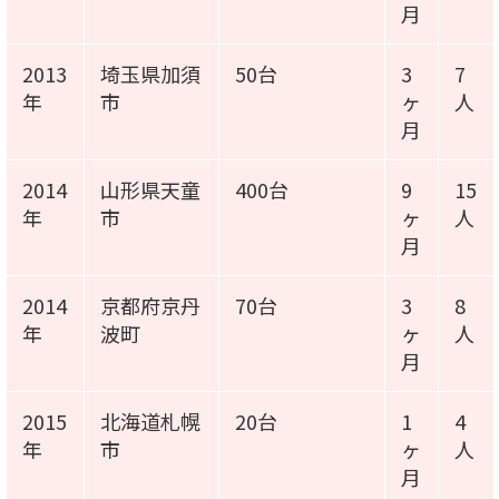
月
2013
埼玉県加須
50台
3
7
年
市
ヶ
人
月
2014
山形県天童
400台
9
15
年
市
ヶ
人
月
2014
京都府京丹
70台
3
8
年
波町
ヶ
人
月
2015
北海道札幌
20台
1
4
年
市
ヶ
人
月