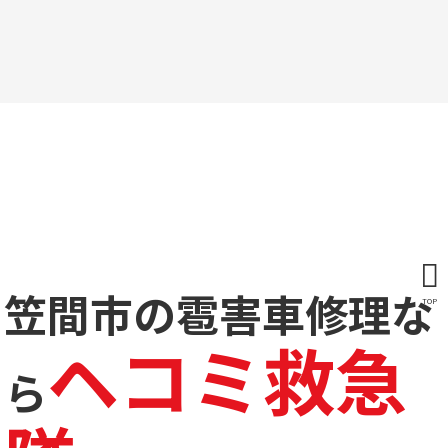
笠間市の雹害車修理な
TOP
ヘコミ救急
ら