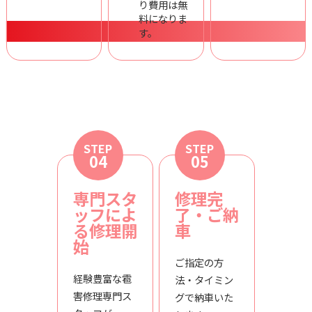
り費用は無
料になりま
す。
STEP
STEP
04
05
専門スタ
修理完
ッフによ
了・ご納
る修理開
車
始
ご指定の方
経験豊富な雹
法・タイミン
害修理専門ス
グで納車いた